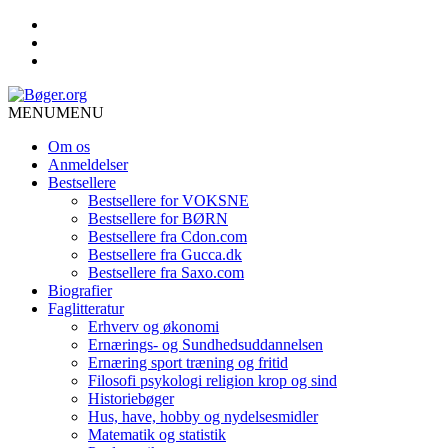
MENU
MENU
Om os
Anmeldelser
Bestsellere
Bestsellere for VOKSNE
Bestsellere for BØRN
Bestsellere fra Cdon.com
Bestsellere fra Gucca.dk
Bestsellere fra Saxo.com
Biografier
Faglitteratur
Erhverv og økonomi
Ernærings- og Sundhedsuddannelsen
Ernæring sport træning og fritid
Filosofi psykologi religion krop og sind
Historiebøger
Hus, have, hobby og nydelsesmidler
Matematik og statistik