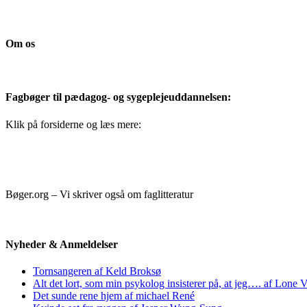
Om os
Fagbøger til pædagog- og sygeplejeuddannelsen:
Klik på forsiderne og læs mere:
Bøger.org – Vi skriver også om faglitteratur
Nyheder & Anmeldelser
Tornsangeren af Keld Broksø
Alt det lort, som min psykolog insisterer på, at jeg…. af Lone V
Det sunde rene hjem af michael René