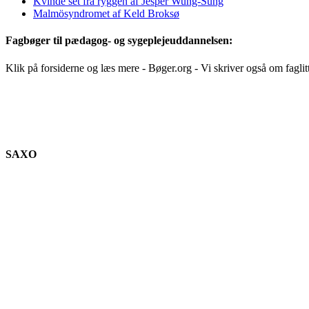
Kvinde set fra ryggen af Jesper Wung-Sung
Malmösyndromet af Keld Broksø
Fagbøger til pædagog- og sygeplejeuddannelsen:
Klik på forsiderne og læs mere - Bøger.org - Vi skriver også om faglit
SAXO