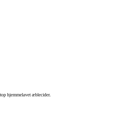
etop hjemmelavet æblecider.