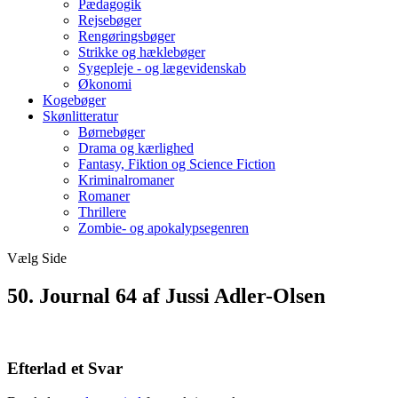
Pædagogik
Rejsebøger
Rengøringsbøger
Strikke og hæklebøger
Sygepleje - og lægevidenskab
Økonomi
Kogebøger
Skønlitteratur
Børnebøger
Drama og kærlighed
Fantasy, Fiktion og Science Fiction
Kriminalromaner
Romaner
Thrillere
Zombie- og apokalypsegenren
Vælg Side
50. Journal 64 af Jussi Adler-Olsen
Efterlad et Svar