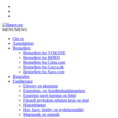
MENU
MENU
Om os
Anmeldelser
Bestsellere
Bestsellere for VOKSNE
Bestsellere for BØRN
Bestsellere fra Cdon.com
Bestsellere fra Gucca.dk
Bestsellere fra Saxo.com
Biografier
Faglitteratur
Erhverv og økonomi
Ernærings- og Sundhedsuddannelsen
Ernæring sport træning og fritid
Filosofi psykologi religion krop og sind
Historiebøger
Hus, have, hobby og nydelsesmidler
Matematik og statistik