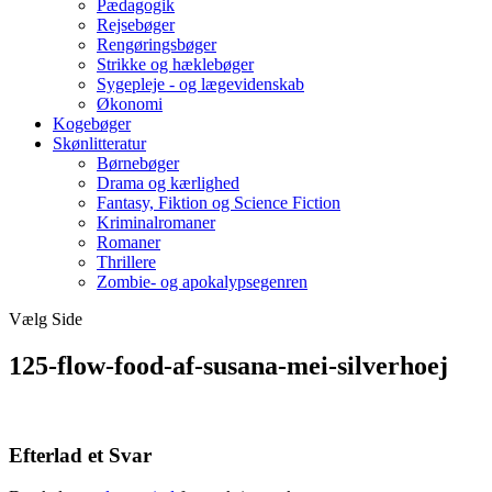
Pædagogik
Rejsebøger
Rengøringsbøger
Strikke og hæklebøger
Sygepleje - og lægevidenskab
Økonomi
Kogebøger
Skønlitteratur
Børnebøger
Drama og kærlighed
Fantasy, Fiktion og Science Fiction
Kriminalromaner
Romaner
Thrillere
Zombie- og apokalypsegenren
Vælg Side
125-flow-food-af-susana-mei-silverhoej
Efterlad et Svar