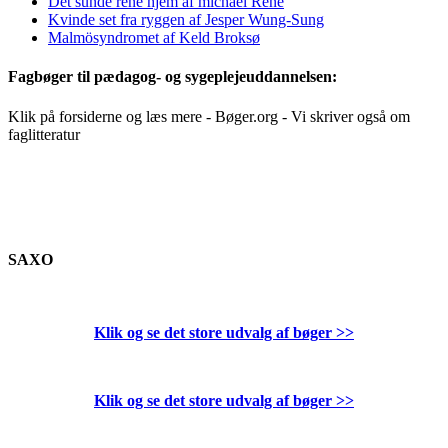
Det sunde rene hjem af michael René
Kvinde set fra ryggen af Jesper Wung-Sung
Malmösyndromet af Keld Broksø
Fagbøger til pædagog- og sygeplejeuddannelsen:
Klik på forsiderne og læs mere - Bøger.org - Vi skriver også om
faglitteratur
SAXO
Klik og se det store udvalg af bøger
>>
Klik og se det store udvalg af bøger
>>