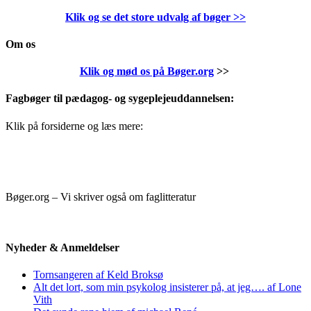
Klik og se det store udvalg af bøger
>>
Om os
Klik og mød os på Bøger.org
>>
Fagbøger til pædagog- og sygeplejeuddannelsen:
Klik på forsiderne og læs mere:
Bøger.org – Vi skriver også om faglitteratur
Nyheder & Anmeldelser
Tornsangeren af Keld Broksø
Alt det lort, som min psykolog insisterer på, at jeg…. af Lone
Vith