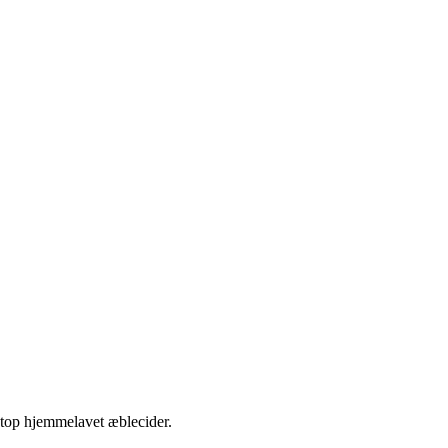
etop hjemmelavet æblecider.