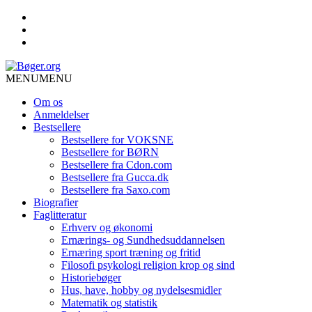
MENU
MENU
Om os
Anmeldelser
Bestsellere
Bestsellere for VOKSNE
Bestsellere for BØRN
Bestsellere fra Cdon.com
Bestsellere fra Gucca.dk
Bestsellere fra Saxo.com
Biografier
Faglitteratur
Erhverv og økonomi
Ernærings- og Sundhedsuddannelsen
Ernæring sport træning og fritid
Filosofi psykologi religion krop og sind
Historiebøger
Hus, have, hobby og nydelsesmidler
Matematik og statistik