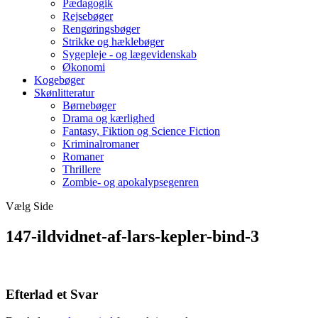
Pædagogik
Rejsebøger
Rengøringsbøger
Strikke og hæklebøger
Sygepleje - og lægevidenskab
Økonomi
Kogebøger
Skønlitteratur
Børnebøger
Drama og kærlighed
Fantasy, Fiktion og Science Fiction
Kriminalromaner
Romaner
Thrillere
Zombie- og apokalypsegenren
Vælg Side
147-ildvidnet-af-lars-kepler-bind-3
Efterlad et Svar