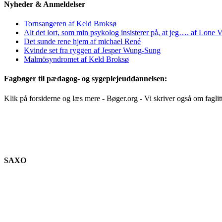
Nyheder & Anmeldelser
Tornsangeren af Keld Broksø
Alt det lort, som min psykolog insisterer på, at jeg…. af Lone V
Det sunde rene hjem af michael René
Kvinde set fra ryggen af Jesper Wung-Sung
Malmösyndromet af Keld Broksø
Fagbøger til pædagog- og sygeplejeuddannelsen:
Klik på forsiderne og læs mere - Bøger.org - Vi skriver også om faglit
SAXO