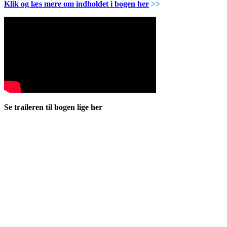
Klik og læs mere om indholdet i bogen her
>>
Se traileren til bogen lige her