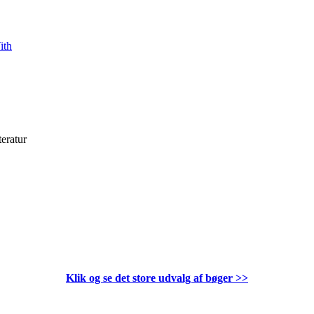
ith
teratur
Klik og se det store udvalg af bøger
>>