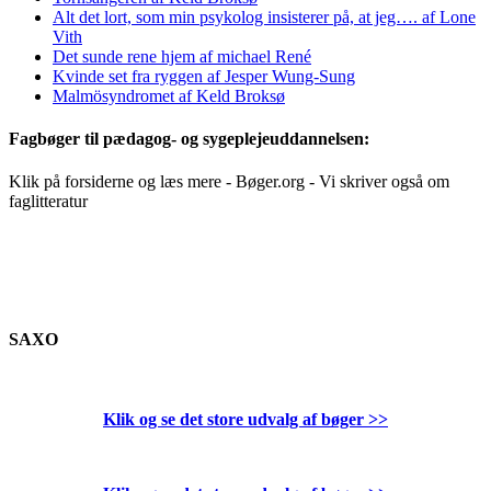
Alt det lort, som min psykolog insisterer på, at jeg…. af Lone
Vith
Det sunde rene hjem af michael René
Kvinde set fra ryggen af Jesper Wung-Sung
Malmösyndromet af Keld Broksø
Fagbøger til pædagog- og sygeplejeuddannelsen:
Klik på forsiderne og læs mere - Bøger.org - Vi skriver også om
faglitteratur
SAXO
Klik og se det store udvalg af bøger
>>