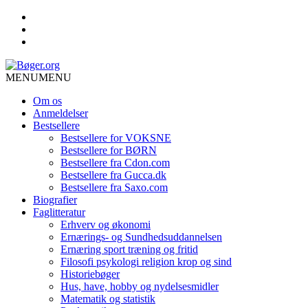
MENU
MENU
Om os
Anmeldelser
Bestsellere
Bestsellere for VOKSNE
Bestsellere for BØRN
Bestsellere fra Cdon.com
Bestsellere fra Gucca.dk
Bestsellere fra Saxo.com
Biografier
Faglitteratur
Erhverv og økonomi
Ernærings- og Sundhedsuddannelsen
Ernæring sport træning og fritid
Filosofi psykologi religion krop og sind
Historiebøger
Hus, have, hobby og nydelsesmidler
Matematik og statistik