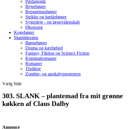
Pædagogik
Rejsebøger
Rengøringsbøger
Strikke og hæklebøger
Sygepleje - og lægevidenskab
Økonomi
Kogebøger
Skønlitteratur
Børnebøger
Drama og kærlighed
Fantasy, Fiktion og Science Fiction
Kriminalromaner
Romaner
Thrillere
Zombie- og apokalypsegenren
Vælg Side
303. SLANK – plantemad fra mit grønne
køkken af Claus Dalby
Annonce