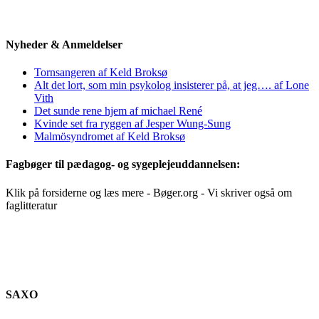
Nyheder & Anmeldelser
Tornsangeren af Keld Broksø
Alt det lort, som min psykolog insisterer på, at jeg…. af Lone
Vith
Det sunde rene hjem af michael René
Kvinde set fra ryggen af Jesper Wung-Sung
Malmösyndromet af Keld Broksø
Fagbøger til pædagog- og sygeplejeuddannelsen:
Klik på forsiderne og læs mere - Bøger.org - Vi skriver også om
faglitteratur
SAXO