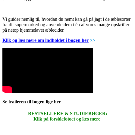
Vi guider nemlig til, hvordan du nemt kan gå på jagt i de æblesorter
fra dit supermarked og anvende dem i én af vores mange opskrifter
på netop hjemmelavet æblecider.
Klik og læs mere om indholdet i bogen her
>>
Se traileren til bogen lige her
BESTSELLERE & STUDIEBØGER:
Klik på forsidefotoet og læs mere
.
.