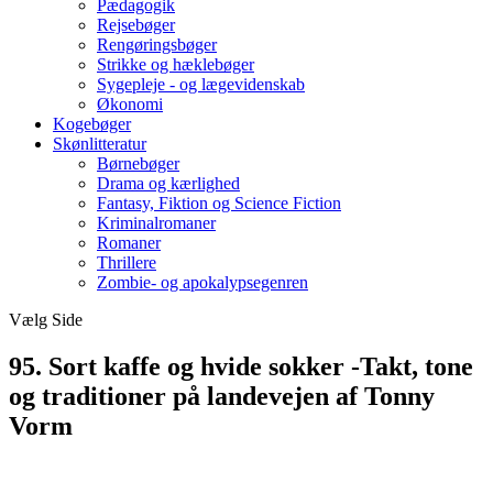
Pædagogik
Rejsebøger
Rengøringsbøger
Strikke og hæklebøger
Sygepleje - og lægevidenskab
Økonomi
Kogebøger
Skønlitteratur
Børnebøger
Drama og kærlighed
Fantasy, Fiktion og Science Fiction
Kriminalromaner
Romaner
Thrillere
Zombie- og apokalypsegenren
Vælg Side
95. Sort kaffe og hvide sokker -Takt, tone
og traditioner på landevejen af Tonny
Vorm