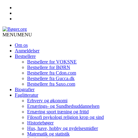
MENU
MENU
Om os
Anmeldelser
Bestsellere
Bestsellere for VOKSNE
Bestsellere for BØRN
Bestsellere fra Cdon.com
Bestsellere fra Gucca.dk
Bestsellere fra Saxo.com
Biografier
Faglitteratur
Erhverv og økonomi
Ernærings- og Sundhedsuddannelsen
Ernæring sport træning og fritid
Filosofi psykologi religion krop og sind
Historiebøger
Hus, have, hobby og nydelsesmidler
Matematik og statistik