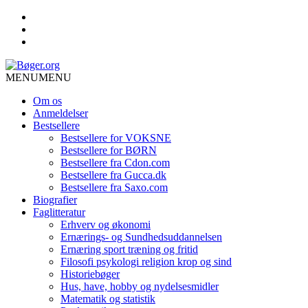
MENU
MENU
Om os
Anmeldelser
Bestsellere
Bestsellere for VOKSNE
Bestsellere for BØRN
Bestsellere fra Cdon.com
Bestsellere fra Gucca.dk
Bestsellere fra Saxo.com
Biografier
Faglitteratur
Erhverv og økonomi
Ernærings- og Sundhedsuddannelsen
Ernæring sport træning og fritid
Filosofi psykologi religion krop og sind
Historiebøger
Hus, have, hobby og nydelsesmidler
Matematik og statistik