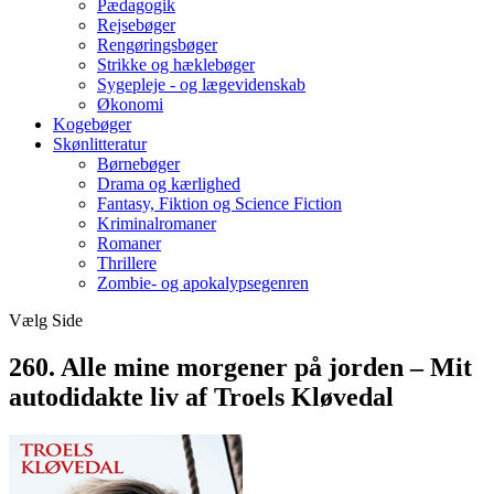
Pædagogik
Rejsebøger
Rengøringsbøger
Strikke og hæklebøger
Sygepleje - og lægevidenskab
Økonomi
Kogebøger
Skønlitteratur
Børnebøger
Drama og kærlighed
Fantasy, Fiktion og Science Fiction
Kriminalromaner
Romaner
Thrillere
Zombie- og apokalypsegenren
Vælg Side
260. Alle mine morgener på jorden – Mit
autodidakte liv af Troels Kløvedal