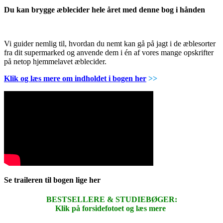
Du kan brygge æblecider hele året med denne bog i hånden
Vi guider nemlig til, hvordan du nemt kan gå på jagt i de æblesorter
fra dit supermarked og anvende dem i én af vores mange opskrifter
på netop hjemmelavet æblecider.
Klik og læs mere om indholdet i bogen her
>>
Se traileren til bogen lige her
BESTSELLERE & STUDIEBØGER:
Klik på forsidefotoet og læs mere
.