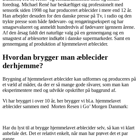
foredrag. Michael René har beskæftiget sig professionelt med
sensorik siden 1998 og har produceret æblecider i mere end 12 år.
Han arbejder desuden for den danske presse på Tv, i radio og den
trykte presse som både fødevare- og rengøringsekspert og har
smagsevalueret og anmeldt hundredvis af fødevarer igennem årene.
Af den årsag faldt det naturlige valg på en gennemgang og en
smagstest af æblesorter indkøbt i danske supermarkeder. Samt en
gennemgang af produktion af hjemmelavet æblecider.
Hvordan brygger man æblecider
derhjemme?
Brygning af hjemmelavet æblecider kan udformes og produceres på
et væld af måder, da der er så mange gode råvarer, som man kan
eksperimentere med og udvikle opskrifter på baggrund af.
Vi har brygget i over 10 år, her brygger vi bl.a. hjemmelavet
æblecider sammen med Morten Resen i Go’ Morgen Danmark:
Har du lyst til at brygge hjemmelavet æblecider selv, så kan vi klart
anbefale det. Det er relativt enkelt, når man har prøvet det et par
gange.