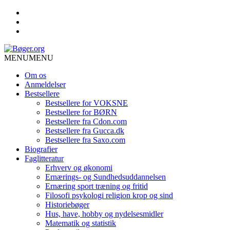
MENU
MENU
Om os
Anmeldelser
Bestsellere
Bestsellere for VOKSNE
Bestsellere for BØRN
Bestsellere fra Cdon.com
Bestsellere fra Gucca.dk
Bestsellere fra Saxo.com
Biografier
Faglitteratur
Erhverv og økonomi
Ernærings- og Sundhedsuddannelsen
Ernæring sport træning og fritid
Filosofi psykologi religion krop og sind
Historiebøger
Hus, have, hobby og nydelsesmidler
Matematik og statistik