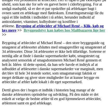
uheld, som kan ske for selv en garvet herre i ciderbrygning. For at
undgå madspild, så er der et par opskrifter på æblekager bagt i
ovnen samt en æblekage med flødeskum. Ernæringsmæssigt får du
også et lille indblik i indholdet i rå æbler, herunder indhold af
antioxidanter, vitaminer, kulhydrater og kostfibre i
æblerne.
Brygning af æblecider af Michael René – Klik, køb og
læs mere
>>
Bryggeudstyr kan købes hos Maltbazaren lige her
>>
Brygning af æblecider af Michael René – den store bryggeguide og
smagstest af æblesorter afsluttes med smagsprofiler og smagstestet af
34 æblesorter. Disse 34 æblesorter er ikke helt tilfældige. Sorterne er
nemlig alle at finde i danske supermarkeder købt, smagstestet og
analyseret sensorisk af smagsdommeren Michael René gennem et
helt år. Idéen til dette opstod, da han selv havde et indtryk af at
udbuddet af æblesorter i danske supermarkeder var marginalt, men
det blev til hele 34 testede sorter, som smagsmæssigt faktisk er
meget delikate og giver store muligheder for at kunne brygge en
æblecider af æbler købt lokalt i dit eget supermarked.
Dertil gives der i bogen et indblik i historien bag mange af de
danske æblesorters oprindelse og udvikling. På den måde er det
enkelt at vælge de bedste æbler til en god hjemmelavet æblecider,
æblemost samt en god æblekage.