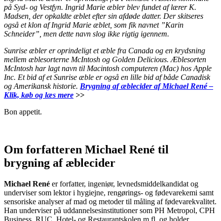
på Syd- og Vestfyn. Ingrid Marie
æbler blev fundet af lærer K.
Madsen, der opkaldte æblet efter sin afdøde datter. Der skitseres
også et klon af Ingrid Marie æblet
, som fik navnet ”Karin
Schneider
”, men dette navn slog ikke rigtig igennem.
Sunrise æbler er oprindeligt et æble fra Canada og en krydsning
mellem æblesorterne McIntosh
og Golden Delicious
. Æblesorten
McIntosh har lagt navn til Macintosh computeren (Mac) hos Apple
Inc. Et bid af et Sunrise æble er også en lille bid af både Canadisk
og Amerikansk historie.
Brygning af æblecider af Michael René –
Klik, køb og læs mere
>>
Bon appetit.
-.
Om forfatteren Michael René til
brygning af æblecider
Michael René
er forfatter, ingeniør, levnedsmiddelkandidat og
underviser som lektor i hygiejne, rengørings- og fødevarekemi samt
sensoriske analyser af mad og metoder til måling af fødevarekvalitet.
Han underviser på uddannelsesinstitutioner som PH Metropol, CPH
Business, RUC, Hotel- og Restaurantskolen m.fl. og holder