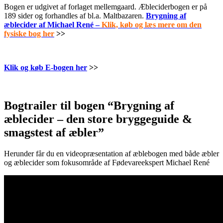
Bogen er udgivet af forlaget mellemgaard. Æbleciderbogen er på
189 sider og forhandles af bl.a. Maltbazaren.
Brygning af
æblecider af Michael René –
Klik, køb og læs mere om den
fysiske bog her
>>
.
Klik og køb E-bogen her
>>
.
Bogtrailer til bogen “Brygning af
æblecider – den store bryggeguide &
smagstest af æbler”
Herunder får du en videopræsentation af æblebogen med både æbler
og æblecider som fokusområde af Fødevareekspert Michael René