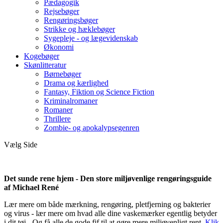
Pædagogik
Rejsebøger
Rengøringsbøger
Strikke og hæklebøger
Sygepleje - og lægevidenskab
Økonomi
Kogebøger
Skønlitteratur
Børnebøger
Drama og kærlighed
Fantasy, Fiktion og Science Fiction
Kriminalromaner
Romaner
Thrillere
Zombie- og apokalypsegenren
Vælg Side
Det sunde rene hjem - Den store miljøvenlige rengøringsguide
af Michael René
Lær mere om både mærkning, rengøring, pletfjerning og bakterier
og virus - lær mere om hvad alle dine vaskemærker egentlig betyder
i dit tøj - Og få alle de gode fif til at gøre mere miljøvenligt rent.
Klik