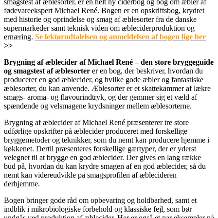
smagstest af æblesorter, er en helt ny ciderbog og bog om æbler af
fødevareekspert Michael René. Bogen er en opskriftsbog, krydret
med historie og oprindelse og smag af æblesorter fra de danske
supermarkeder samt teknisk viden om æbleciderproduktion og
ernæring.
Se lektørudtalelsen og anmeldelsen af bogen lige her
>>
Brygning af æblecider af Michael René – den store bryggeguide
og smagstest af æblesorter
er en bog, der beskriver, hvordan du
producerer en god æblecider, og hvilke gode æbler og fantastiske
æblesorter, du kan anvende. Æblesorter er et skattekammer af lækre
smags- aroma- og flavourindtryk, og der gemmer sig et væld af
spændende og velsmagene krydsninger mellem æblesorterne.
Brygning af æblecider af Michael René præsenterer tre store
udførlige opskrifter på æblecider produceret med forskellige
bryggemetoder og teknikker, som du nemt kan producere hjemme i
køkkenet. Dertil præsenteres forskellige gærtyper, der er yderst
velegnet til at brygge en god æblecider. Der gives en lang række
bud på, hvordan du kan krydre smagen af en god æblecider, så du
nemt kan videreudvikle på smagsprofilen af æblecideren
derhjemme.
Bogen bringer gode råd om opbevaring og holdbarhed, samt et
indblik i mikrobiologiske forbehold og klassiske fejl, som bør
undgås ved produktion af æblecider. Her er også et par eksempler på