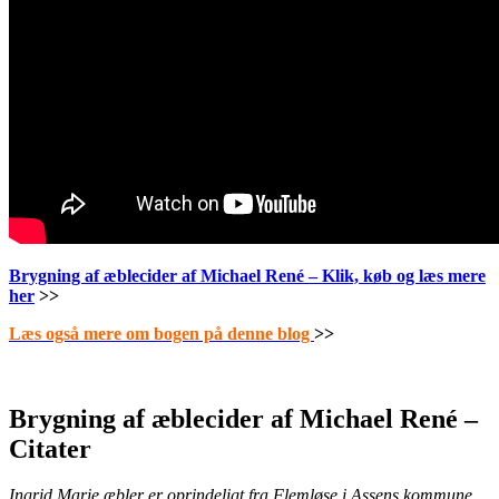
Brygning af æblecider af Michael René – Klik, køb og læs mere
her
>>
Læs også mere om bogen på denne blog
>>
.
Brygning af æblecider af Michael René –
Citater
Ingrid Marie
æbler er oprindeligt fra Flemløse i Assens kommune