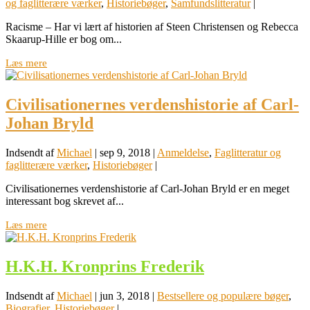
og faglitterære værker
,
Historiebøger
,
Samfundslitteratur
|
Racisme – Har vi lært af historien af Steen Christensen og Rebecca
Skaarup-Hille er bog om...
Læs mere
Civilisationernes verdenshistorie af Carl-
Johan Bryld
Indsendt af
Michael
|
sep 9, 2018
|
Anmeldelse
,
Faglitteratur og
faglitterære værker
,
Historiebøger
|
Civilisationernes verdenshistorie af Carl-Johan Bryld er en meget
interessant bog skrevet af...
Læs mere
H.K.H. Kronprins Frederik
Indsendt af
Michael
|
jun 3, 2018
|
Bestsellere og populære bøger
,
Biografier
,
Historiebøger
|