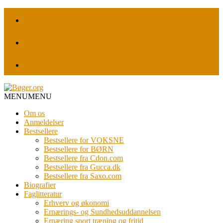
MENU
MENU
Om os
Anmeldelser
Bestsellere
Bestsellere for VOKSNE
Bestsellere for BØRN
Bestsellere fra Cdon.com
Bestsellere fra Gucca.dk
Bestsellere fra Saxo.com
Biografier
Faglitteratur
Erhverv og økonomi
Ernærings- og Sundhedsuddannelsen
Ernæring sport træning og fritid