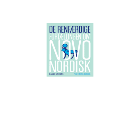
.
Designet af
Elegant Themes
| Drevet af
WordPress