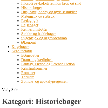
Filosofi psykologi religion krop og sind
Historiebøger
Hus, have, hobby og nydelsesmidler
Matematik og statistik
Pædagogik
Rejsebøger
Rengøringsbøger
Strikke og hæklebøger
Sygepleje - og lægevidenskab
Økonomi
Kogebøger
Skønlitteratur
Børnebøger
Drama og kærlighed
Fantasy, Fiktion og Science Fiction
Kriminalromaner
Romaner
Thrillere
Zombie- og apokalypsegenren
Vælg Side
Kategori:
Historiebøger