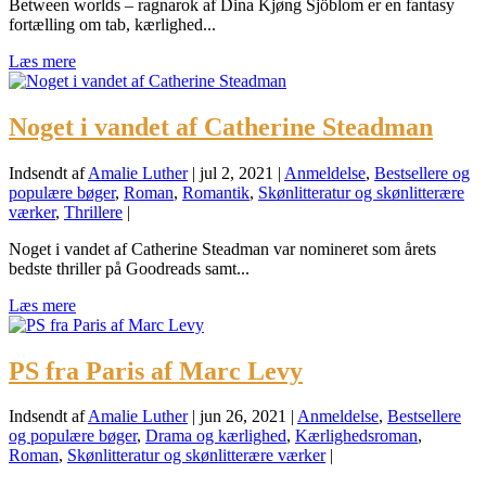
Between worlds – ragnarok af Dina Kjøng Sjöblom er en fantasy
fortælling om tab, kærlighed...
Læs mere
Noget i vandet af Catherine Steadman
Indsendt af
Amalie Luther
|
jul 2, 2021
|
Anmeldelse
,
Bestsellere og
populære bøger
,
Roman
,
Romantik
,
Skønlitteratur og skønlitterære
værker
,
Thrillere
|
Noget i vandet af Catherine Steadman var nomineret som årets
bedste thriller på Goodreads samt...
Læs mere
PS fra Paris af Marc Levy
Indsendt af
Amalie Luther
|
jun 26, 2021
|
Anmeldelse
,
Bestsellere
og populære bøger
,
Drama og kærlighed
,
Kærlighedsroman
,
Roman
,
Skønlitteratur og skønlitterære værker
|