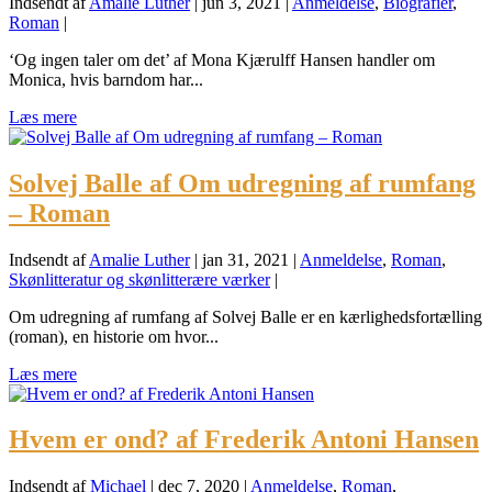
Indsendt af
Amalie Luther
|
jun 3, 2021
|
Anmeldelse
,
Biografier
,
Roman
|
‘Og ingen taler om det’ af Mona Kjærulff Hansen handler om
Monica, hvis barndom har...
Læs mere
Solvej Balle af Om udregning af rumfang
– Roman
Indsendt af
Amalie Luther
|
jan 31, 2021
|
Anmeldelse
,
Roman
,
Skønlitteratur og skønlitterære værker
|
Om udregning af rumfang af Solvej Balle er en kærlighedsfortælling
(roman), en historie om hvor...
Læs mere
Hvem er ond? af Frederik Antoni Hansen
Indsendt af
Michael
|
dec 7, 2020
|
Anmeldelse
,
Roman
,