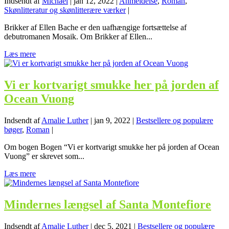
Indsendt af
Michael
|
jan 12, 2022
|
Anmeldelse
,
Roman
,
Skønlitteratur og skønlitterære værker
|
Brikker af Ellen Bache er den uafhængige fortsættelse af
debutromanen Mosaik. Om Brikker af Ellen...
Læs mere
Vi er kortvarigt smukke her på jorden af
Ocean Vuong
Indsendt af
Amalie Luther
|
jan 9, 2022
|
Bestsellere og populære
bøger
,
Roman
|
Om bogen Bogen “Vi er kortvarigt smukke her på jorden af Ocean
Vuong” er skrevet som...
Læs mere
Mindernes længsel af Santa Montefiore
Indsendt af
Amalie Luther
|
dec 5, 2021
|
Bestsellere og populære