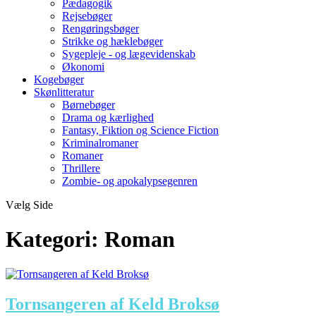
Pædagogik
Rejsebøger
Rengøringsbøger
Strikke og hæklebøger
Sygepleje - og lægevidenskab
Økonomi
Kogebøger
Skønlitteratur
Børnebøger
Drama og kærlighed
Fantasy, Fiktion og Science Fiction
Kriminalromaner
Romaner
Thrillere
Zombie- og apokalypsegenren
Vælg Side
Kategori:
Roman
Tornsangeren af Keld Broksø