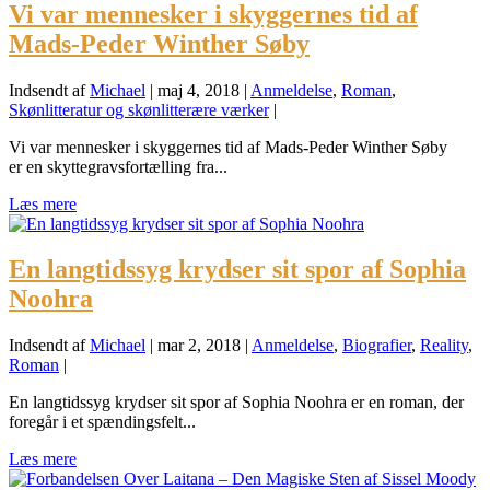
Vi var mennesker i skyggernes tid af
Mads-Peder Winther Søby
Indsendt af
Michael
|
maj 4, 2018
|
Anmeldelse
,
Roman
,
Skønlitteratur og skønlitterære værker
|
Vi var mennesker i skyggernes tid af Mads-Peder Winther Søby
er en skyttegravsfortælling fra...
Læs mere
En langtidssyg krydser sit spor af Sophia
Noohra
Indsendt af
Michael
|
mar 2, 2018
|
Anmeldelse
,
Biografier
,
Reality
,
Roman
|
En langtidssyg krydser sit spor af Sophia Noohra er en roman, der
foregår i et spændingsfelt...
Læs mere