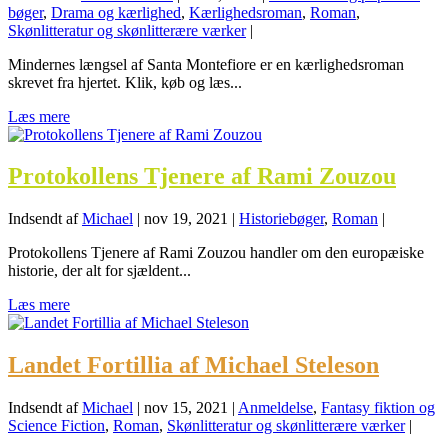
bøger
,
Drama og kærlighed
,
Kærlighedsroman
,
Roman
,
Skønlitteratur og skønlitterære værker
|
Mindernes længsel af Santa Montefiore er en kærlighedsroman
skrevet fra hjertet. Klik, køb og læs...
Læs mere
Protokollens Tjenere af Rami Zouzou
Indsendt af
Michael
|
nov 19, 2021
|
Historiebøger
,
Roman
|
Protokollens Tjenere af Rami Zouzou handler om den europæiske
historie, der alt for sjældent...
Læs mere
Landet Fortillia af Michael Steleson
Indsendt af
Michael
|
nov 15, 2021
|
Anmeldelse
,
Fantasy fiktion og
Science Fiction
,
Roman
,
Skønlitteratur og skønlitterære værker
|