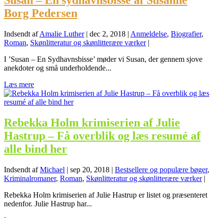
Susan – En sydhavnsbisse af Susanne
Borg Pedersen
Indsendt af
Amalie Luther
|
dec 2, 2018
|
Anmeldelse
,
Biografier
,
Roman
,
Skønlitteratur og skønlitterære værker
|
I ’Susan – En Sydhavnsbisse’ møder vi Susan, der gennem sjove
anekdoter og små underholdende...
Læs mere
Rebekka Holm krimiserien af Julie
Hastrup – Få overblik og læs resumé af
alle bind her
Indsendt af
Michael
|
sep 20, 2018
|
Bestsellere og populære bøger
,
Kriminalromaner
,
Roman
,
Skønlitteratur og skønlitterære værker
|
Rebekka Holm krimiserien af Julie Hastrup er listet og præsenteret
nedenfor. Julie Hastrup har...