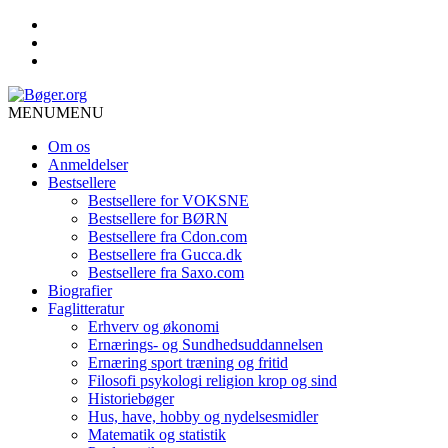
MENU
MENU
Om os
Anmeldelser
Bestsellere
Bestsellere for VOKSNE
Bestsellere for BØRN
Bestsellere fra Cdon.com
Bestsellere fra Gucca.dk
Bestsellere fra Saxo.com
Biografier
Faglitteratur
Erhverv og økonomi
Ernærings- og Sundhedsuddannelsen
Ernæring sport træning og fritid
Filosofi psykologi religion krop og sind
Historiebøger
Hus, have, hobby og nydelsesmidler
Matematik og statistik