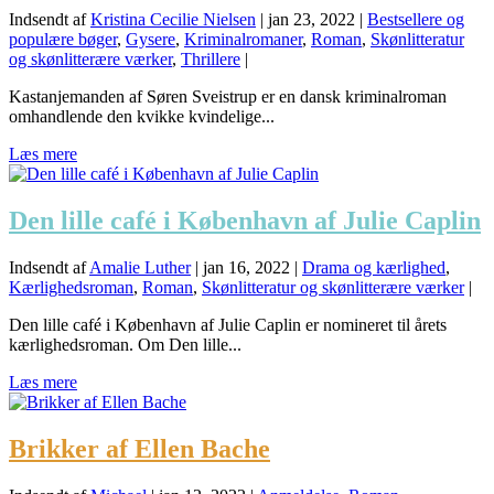
Indsendt af
Kristina Cecilie Nielsen
|
jan 23, 2022
|
Bestsellere og
populære bøger
,
Gysere
,
Kriminalromaner
,
Roman
,
Skønlitteratur
og skønlitterære værker
,
Thrillere
|
Kastanjemanden af Søren Sveistrup er en dansk kriminalroman
omhandlende den kvikke kvindelige...
Læs mere
Den lille café i København af Julie Caplin
Indsendt af
Amalie Luther
|
jan 16, 2022
|
Drama og kærlighed
,
Kærlighedsroman
,
Roman
,
Skønlitteratur og skønlitterære værker
|
Den lille café i København af Julie Caplin er nomineret til årets
kærlighedsroman. Om Den lille...
Læs mere
Brikker af Ellen Bache