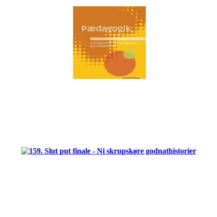
.
.
.