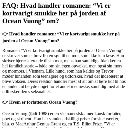
FAQ: Hvad handler romanen: “Vi er
kortvarigt smukke her på jorden af
Ocean Vuong” om?
👉 Hvad handler romanen: “Vi er kortvarigt smukke her på
jorden af Ocean Vuong” om?
Romanen “Vi er kortvarigt smukke her på jorden af Ocean Vuong”
er skrevet som et brev fra en søn til en mor, som ikke kan læse. Han
skriver hjerteskærende til sin mor, mens han samtidig afdækker en
hel familiehistorie – både om sin egen opvækst, men også sin mors
og mormors, i Vietnam. Lille hund, som han kaldes og Trevor
møder hinanden som teenagere og udforsker, hvad det indebærer at
blive voksen. Deres relation handler mest af alt om at høre lidt til hos
en anden, at betyde noget for et andet menneske, samtidig med at de
udforsker deres seksualitet.
👉 Hvem er forfatteren Ocean Vuong?
Ocean Vunog (født 1988) er en vietnamesisk-amerikansk forfatter,
poet og skribent. Han har vundet adskilligt priser for sine værker,
bl.a. et MacArthur Genius Grant og en T.S. Elliot Prize. ”Vi er