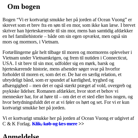
Om bogen
Bogen “Vi er kortvarigt smukke her på jorden af Ocean Vuong” er
skrevet som et brev fra en søn til en mor, som ikke kan læse. I brevet
skriver han hjerteskærende til sin mor, mens han samtidig afdækker
en hel familiehistorie – både om sin egen opvækst, men også sin
mors og mormors, i Vietnam.
Fortællingerne går helt tilbage til moren og mormorens oplevelser i
Vietnam under Vietnamkrigen, og frem til nutiden i Connecticut,
USA. I sit brev til sin mor, udfolder sig en mørk, barsk og
hjerteskærende historie, mens afsender søger svar på hvorfor
forholdet til moren er, som det er. De har en særlig relation, et
ubrydeligt bånd, som er spundet af kærlighed, tryghed og
afhængighed – men det er også stærkt præget af vold, overgreb og
psykiske lidelser. Romanen afdækker, hvor stort et behov vi
mennesker har, for at høre til – om det er et sted eller hos nogen, og
hvor betydningsfuldt det er at vi føler os hørt og set. For vi er kun
kortvarigt smukke her på jorden.
Vi er kortvarigt smukke her på jorden af Ocean Vuong er udgivet af
C & K Forlag.
Klik, køb og læs mere
>>
Anmeldelse