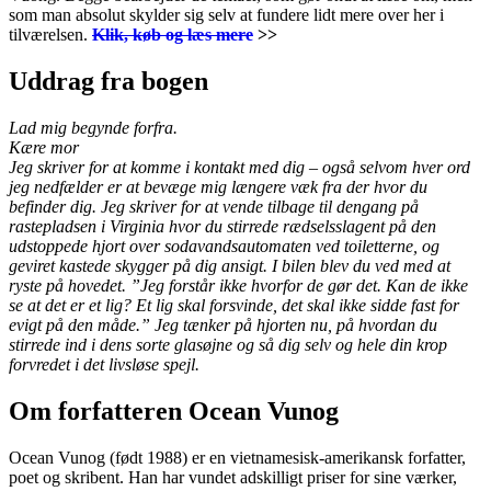
som man absolut skylder sig selv at fundere lidt mere over her i
tilværelsen.
Klik, køb og læs mere
>>
Uddrag fra bogen
Lad mig begynde forfra.
Kære mor
Jeg skriver for at komme i kontakt med dig – også selvom hver ord
jeg nedfælder er at bevæge mig længere væk fra der hvor du
befinder dig. Jeg skriver for at vende tilbage til dengang på
rastepladsen i Virginia hvor du stirrede rædselsslagent på den
udstoppede hjort over sodavandsautomaten ved toiletterne, og
geviret kastede skygger på dig ansigt. I bilen blev du ved med at
ryste på hovedet. ”Jeg forstår ikke hvorfor de gør det. Kan de ikke
se at det er et lig? Et lig skal forsvinde, det skal ikke sidde fast for
evigt på den måde.” Jeg tænker på hjorten nu, på hvordan du
stirrede ind i dens sorte glasøjne og så dig selv og hele din krop
forvredet i det livsløse spejl.
Om forfatteren Ocean Vunog
Ocean Vunog (født 1988) er en vietnamesisk-amerikansk forfatter,
poet og skribent. Han har vundet adskilligt priser for sine værker,