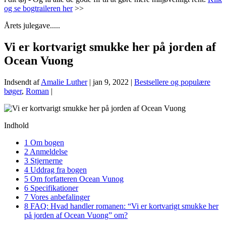
og se bogtraileren her
>>
Årets julegave.....
Vi er kortvarigt smukke her på jorden af
Ocean Vuong
Indsendt af
Amalie Luther
|
jan 9, 2022
|
Bestsellere og populære
bøger
,
Roman
|
Indhold
1
Om bogen
2
Anmeldelse
3
Stjernerne
4
Uddrag fra bogen
5
Om forfatteren Ocean Vunog
6
Specifikationer
7
Vores anbefalinger
8
FAQ: Hvad handler romanen: “Vi er kortvarigt smukke her
på jorden af Ocean Vuong” om?