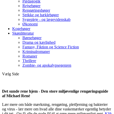
Pædagogik
Rejsebøger
Rengøringsbøger
Strikke og hæklebøger
Sygepleje - og lægevidenskab
Økonomi
Kogebøger
Skønlitteratur
Børnebøger
Drama og kærlighed
Fantasy, Fiktion og Science Fiction
Kriminalromaner
Romaner
Thrillere
Zombie- og apokalypsegenren
Vælg Side
Det sunde rene hjem - Den store miljøvenlige rengøringsguide
af Michael René
Lær mere om både mærkning, rengøring, pletfjerning og bakterier
og virus - lær mere om hvad alle dine vaskemærker egentlig betyder
i dit tøj - Og få alle de gode fif til at gøre mere miljøvenligt rent.
Klik