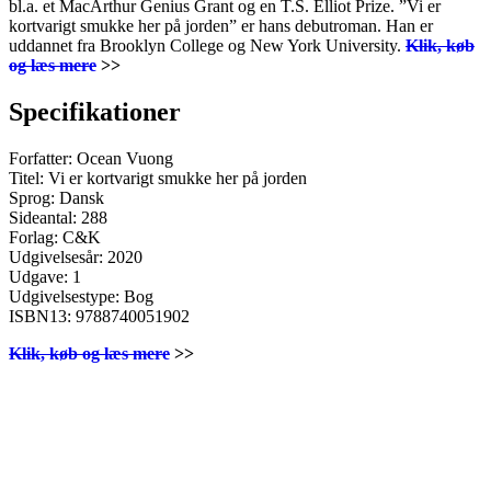
bl.a. et MacArthur Genius Grant og en T.S. Elliot Prize. ”Vi er
kortvarigt smukke her på jorden” er hans debutroman. Han er
uddannet fra Brooklyn College og New York University.
Klik, køb
og læs mere
>>
Specifikationer
Forfatter: Ocean Vuong
Titel: Vi er kortvarigt smukke her på jorden
Sprog: Dansk
Sideantal: 288
Forlag: C&K
Udgivelsesår: 2020
Udgave: 1
Udgivelsestype: Bog
ISBN13: 9788740051902
Klik, køb og læs mere
>>