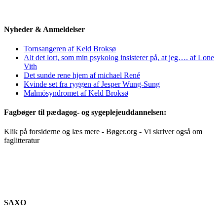
Nyheder & Anmeldelser
Tornsangeren af Keld Broksø
Alt det lort, som min psykolog insisterer på, at jeg…. af Lone
Vith
Det sunde rene hjem af michael René
Kvinde set fra ryggen af Jesper Wung-Sung
Malmösyndromet af Keld Broksø
Fagbøger til pædagog- og sygeplejeuddannelsen:
Klik på forsiderne og læs mere - Bøger.org - Vi skriver også om
faglitteratur
SAXO