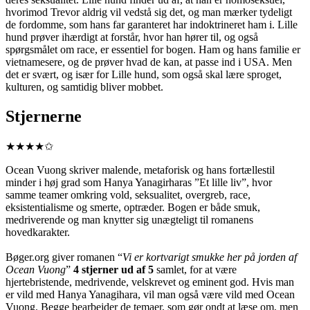
hvorimod Trevor aldrig vil vedstå sig det, og man mærker tydeligt
de fordomme, som hans far garanteret har indoktrineret ham i. Lille
hund prøver ihærdigt at forstår, hvor han hører til, og også
spørgsmålet om race, er essentiel for bogen. Ham og hans familie er
vietnamesere, og de prøver hvad de kan, at passe ind i USA. Men
det er svært, og især for Lille hund, som også skal lære sproget,
kulturen, og samtidig bliver mobbet.
Stjernerne
★★★★✩
Ocean Vuong skriver malende, metaforisk og hans fortællestil
minder i høj grad som Hanya Yanagirharas ”Et lille liv”, hvor
samme teamer omkring vold, seksualitet, overgreb, race,
eksistentialisme og smerte, optræder. Bogen er både smuk,
medriverende og man knytter sig unægteligt til romanens
hovedkarakter.
Bøger.org giver romanen “
Vi er kortvarigt smukke her på jorden af
Ocean Vuong
”
4 stjerner
ud af 5
samlet, for at være
hjertebristende, medrivende, velskrevet og eminent god. Hvis man
er vild med Hanya Yanagihara, vil man også være vild med Ocean
Vuong. Begge bearbejder de temaer, som gør ondt at læse om, men