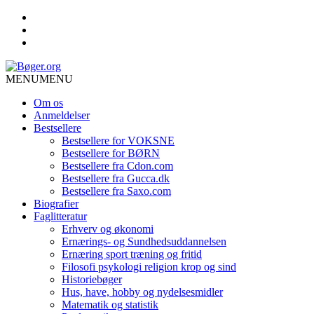
MENU
MENU
Om os
Anmeldelser
Bestsellere
Bestsellere for VOKSNE
Bestsellere for BØRN
Bestsellere fra Cdon.com
Bestsellere fra Gucca.dk
Bestsellere fra Saxo.com
Biografier
Faglitteratur
Erhverv og økonomi
Ernærings- og Sundhedsuddannelsen
Ernæring sport træning og fritid
Filosofi psykologi religion krop og sind
Historiebøger
Hus, have, hobby og nydelsesmidler
Matematik og statistik