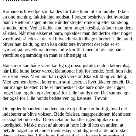
Romanens hovedperson kaldes for Lille hund af sin familie. Ikke i
en ond mening, faktisk lige modsat. I bogen beskrives det hvordan
man i Vietnam siger, at onde ånder strejfer omkring efter sunde og
smukke børn. Ved at kalde sine børn noget hæsligt, skåner man dem
således. Når man elsker et barn, opkalder man det derfor efter noget
værdiløst, således at det vil blive efterladt tilbage uberørt. Lille hund,
bliver han kaldt, og man kan diskutere hvorvidt det ikke er et
symbol på hovedkarakterens indre konflikt med at føle sig både
værdiløs og samtidig en man er afhængig af.
Hans mor kan både være kærlig og omsorgsfuld, endda taknemlig,
når Lille hund læser varedeklarationer højt for hende, fordi hun ikke
selv kan læse. Men hun kan også være ondskabsfuld og voldelig.
Men gennem brevet lærer man som læser, at livet ikke er enkelt. Det
har mange facetter. Ofte er mennesker ikke bare onde, der ligger
noget bag, og det gør der også for Lille hunds mor. Det samme gør
der også for Lille hunds bedste ven og kæreste, Trevor.
De møder hinanden som teenagere og udforsker hurtigt, hvad det
indebærer at blive voksen. Både følelser, magtpositioner, identiteter,
seksualitet og sexliv. Deres relation handler egentlig ikke om
kærlighed. Måske mest af alt om at høre lidt til hos en anden, at
betyde noget for et andet menneske, samtidig med at de udforsker
deres seksualitet. Lille hund finder ud af, at han er homoseksuel,