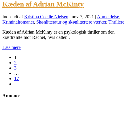
Kæden af Adrian McKinty
Indsendt af
Kristina Cecilie Nielsen
|
nov 7, 2021
|
Anmeldelse
,
Kriminalromaner
,
Skønlitteratur og skønlitterære værker
,
Thrillere
|
Kæden af Adrian McKinty er en psykologisk thriller om den
kræftramte mor Rachel, hvis datter...
Læs mere
1
2
3
…
17
Annonce