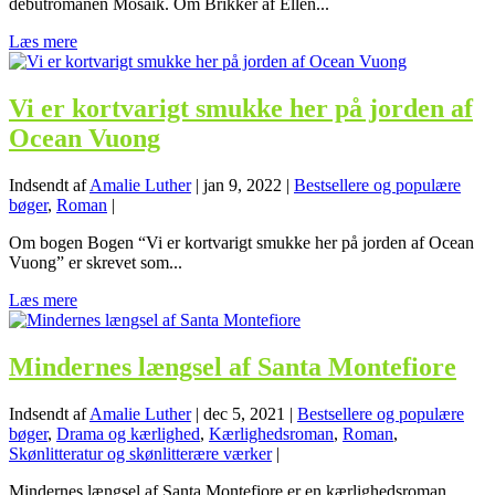
debutromanen Mosaik. Om Brikker af Ellen...
Læs mere
Vi er kortvarigt smukke her på jorden af
Ocean Vuong
Indsendt af
Amalie Luther
|
jan 9, 2022
|
Bestsellere og populære
bøger
,
Roman
|
Om bogen Bogen “Vi er kortvarigt smukke her på jorden af Ocean
Vuong” er skrevet som...
Læs mere
Mindernes længsel af Santa Montefiore
Indsendt af
Amalie Luther
|
dec 5, 2021
|
Bestsellere og populære
bøger
,
Drama og kærlighed
,
Kærlighedsroman
,
Roman
,
Skønlitteratur og skønlitterære værker
|
Mindernes længsel af Santa Montefiore er en kærlighedsroman