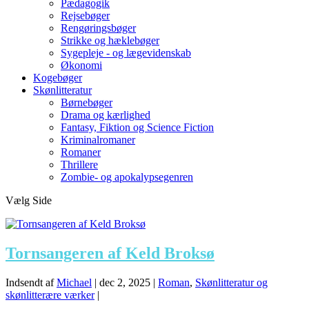
Pædagogik
Rejsebøger
Rengøringsbøger
Strikke og hæklebøger
Sygepleje - og lægevidenskab
Økonomi
Kogebøger
Skønlitteratur
Børnebøger
Drama og kærlighed
Fantasy, Fiktion og Science Fiction
Kriminalromaner
Romaner
Thrillere
Zombie- og apokalypsegenren
Vælg Side
Tornsangeren af Keld Broksø
Indsendt af
Michael
|
dec 2, 2025
|
Roman
,
Skønlitteratur og
skønlitterære værker
|