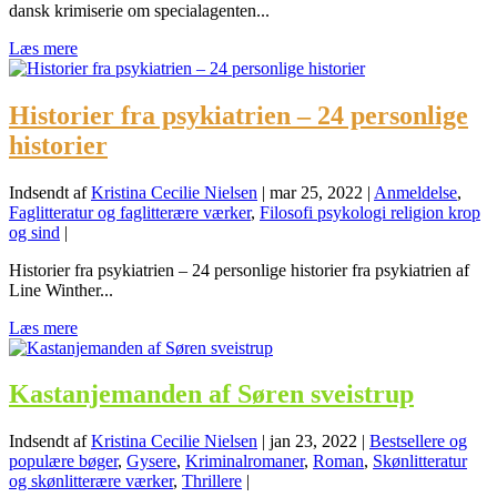
dansk krimiserie om specialagenten...
Læs mere
Historier fra psykiatrien – 24 personlige
historier
Indsendt af
Kristina Cecilie Nielsen
|
mar 25, 2022
|
Anmeldelse
,
Faglitteratur og faglitterære værker
,
Filosofi psykologi religion krop
og sind
|
Historier fra psykiatrien – 24 personlige historier fra psykiatrien af
Line Winther...
Læs mere
Kastanjemanden af Søren sveistrup
Indsendt af
Kristina Cecilie Nielsen
|
jan 23, 2022
|
Bestsellere og
populære bøger
,
Gysere
,
Kriminalromaner
,
Roman
,
Skønlitteratur
og skønlitterære værker
,
Thrillere
|