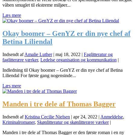
våben smuglet til ekstreme miljøer...
Læs mere
Okay boomer – GenYZ er din nye chef af
Betina Liliendal
Indsendt af
Amalie Luther
|
maj 18, 2022
|
Faglitteratur og
faglitterære værker
,
Ledelse organisation og kommunikation
|
Indledning til Okay boomer – GenYZ er din nye chef af Betina
Liliendal For første gang nogensinde...
Læs mere
Manden i tre dele af Thomas Bagger
Indsendt af
Kristina Cecilie Nielsen
|
apr 24, 2022
|
Anmeldelse
,
Kriminalromaner
,
Skønlitteratur og skønlitterære værker
|
Manden i tre dele af Thomas Bagger er den første roman i en ny