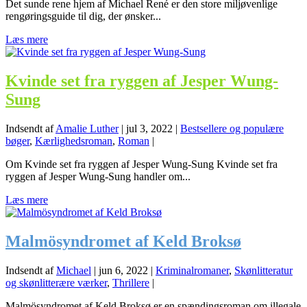
Det sunde rene hjem af Michael René er den store miljøvenlige
rengøringsguide til dig, der ønsker...
Læs mere
Kvinde set fra ryggen af Jesper Wung-
Sung
Indsendt af
Amalie Luther
|
jul 3, 2022
|
Bestsellere og populære
bøger
,
Kærlighedsroman
,
Roman
|
Om Kvinde set fra ryggen af Jesper Wung-Sung Kvinde set fra
ryggen af Jesper Wung-Sung handler om...
Læs mere
Malmösyndromet af Keld Broksø
Indsendt af
Michael
|
jun 6, 2022
|
Kriminalromaner
,
Skønlitteratur
og skønlitterære værker
,
Thrillere
|
Malmösyndromet af Keld Broksø er en spændingsroman om illegale