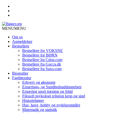
MENU
MENU
Om os
Anmeldelser
Bestsellere
Bestsellere for VOKSNE
Bestsellere for BØRN
Bestsellere fra Cdon.com
Bestsellere fra Gucca.dk
Bestsellere fra Saxo.com
Biografier
Faglitteratur
Erhverv og økonomi
Ernærings- og Sundhedsuddannelsen
Ernæring sport træning og fritid
Filosofi psykologi religion krop og sind
Historiebøger
Hus, have, hobby og nydelsesmidler
Matematik og statistik