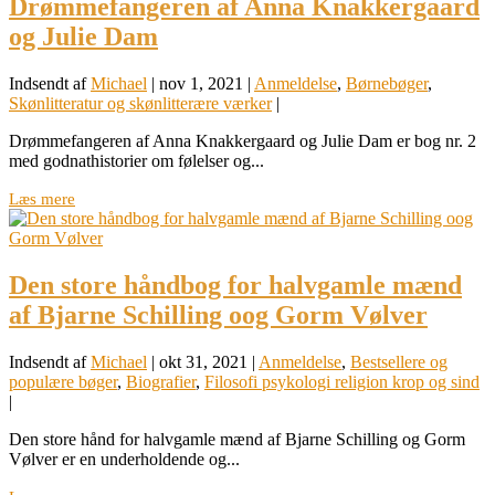
Drømmefangeren af Anna Knakkergaard
og Julie Dam
Indsendt af
Michael
|
nov 1, 2021
|
Anmeldelse
,
Børnebøger
,
Skønlitteratur og skønlitterære værker
|
Drømmefangeren af Anna Knakkergaard og Julie Dam er bog nr. 2
med godnathistorier om følelser og...
Læs mere
Den store håndbog for halvgamle mænd
af Bjarne Schilling oog Gorm Vølver
Indsendt af
Michael
|
okt 31, 2021
|
Anmeldelse
,
Bestsellere og
populære bøger
,
Biografier
,
Filosofi psykologi religion krop og sind
|
Den store hånd for halvgamle mænd af Bjarne Schilling og Gorm
Vølver er en underholdende og...