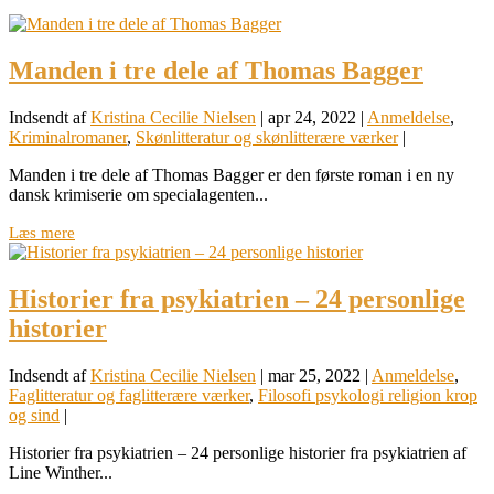
Manden i tre dele af Thomas Bagger
Indsendt af
Kristina Cecilie Nielsen
|
apr 24, 2022
|
Anmeldelse
,
Kriminalromaner
,
Skønlitteratur og skønlitterære værker
|
Manden i tre dele af Thomas Bagger er den første roman i en ny
dansk krimiserie om specialagenten...
Læs mere
Historier fra psykiatrien – 24 personlige
historier
Indsendt af
Kristina Cecilie Nielsen
|
mar 25, 2022
|
Anmeldelse
,
Faglitteratur og faglitterære værker
,
Filosofi psykologi religion krop
og sind
|
Historier fra psykiatrien – 24 personlige historier fra psykiatrien af
Line Winther...