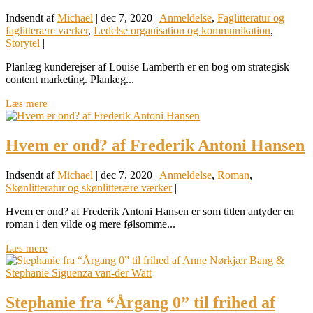
Indsendt af
Michael
|
dec 7, 2020
|
Anmeldelse
,
Faglitteratur og
faglitterære værker
,
Ledelse organisation og kommunikation
,
Storytel
|
Planlæg kunderejser af Louise Lamberth er en bog om strategisk
content marketing. Planlæg...
Læs mere
Hvem er ond? af Frederik Antoni Hansen
Indsendt af
Michael
|
dec 7, 2020
|
Anmeldelse
,
Roman
,
Skønlitteratur og skønlitterære værker
|
Hvem er ond? af Frederik Antoni Hansen er som titlen antyder en
roman i den vilde og mere følsomme...
Læs mere
Stephanie fra “Årgang 0” til frihed af