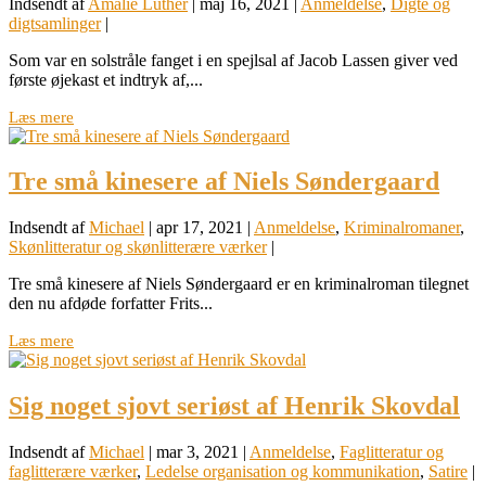
Indsendt af
Amalie Luther
|
maj 16, 2021
|
Anmeldelse
,
Digte og
digtsamlinger
|
Som var en solstråle fanget i en spejlsal af Jacob Lassen giver ved
første øjekast et indtryk af,...
Læs mere
Tre små kinesere af Niels Søndergaard
Indsendt af
Michael
|
apr 17, 2021
|
Anmeldelse
,
Kriminalromaner
,
Skønlitteratur og skønlitterære værker
|
Tre små kinesere af Niels Søndergaard er en kriminalroman tilegnet
den nu afdøde forfatter Frits...
Læs mere
Sig noget sjovt seriøst af Henrik Skovdal
Indsendt af
Michael
|
mar 3, 2021
|
Anmeldelse
,
Faglitteratur og
faglitterære værker
,
Ledelse organisation og kommunikation
,
Satire
|