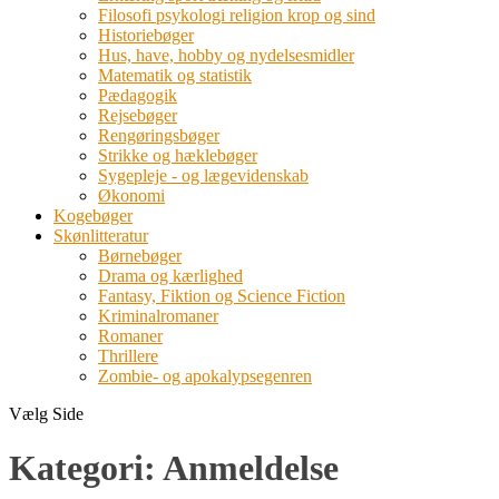
Filosofi psykologi religion krop og sind
Historiebøger
Hus, have, hobby og nydelsesmidler
Matematik og statistik
Pædagogik
Rejsebøger
Rengøringsbøger
Strikke og hæklebøger
Sygepleje - og lægevidenskab
Økonomi
Kogebøger
Skønlitteratur
Børnebøger
Drama og kærlighed
Fantasy, Fiktion og Science Fiction
Kriminalromaner
Romaner
Thrillere
Zombie- og apokalypsegenren
Vælg Side
Kategori:
Anmeldelse