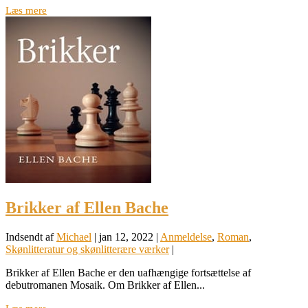
Læs mere
Brikker af Ellen Bache
Indsendt af
Michael
|
jan 12, 2022
|
Anmeldelse
,
Roman
,
Skønlitteratur og skønlitterære værker
|
Brikker af Ellen Bache er den uafhængige fortsættelse af
debutromanen Mosaik. Om Brikker af Ellen...