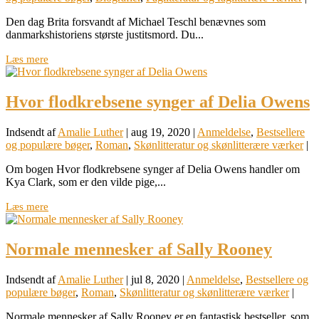
Den dag Brita forsvandt af Michael Teschl benævnes som
danmarkshistoriens største justitsmord. Du...
Læs mere
Hvor flodkrebsene synger af Delia Owens
Indsendt af
Amalie Luther
|
aug 19, 2020
|
Anmeldelse
,
Bestsellere
og populære bøger
,
Roman
,
Skønlitteratur og skønlitterære værker
|
Om bogen Hvor flodkrebsene synger af Delia Owens handler om
Kya Clark, som er den vilde pige,...
Læs mere
Normale mennesker af Sally Rooney
Indsendt af
Amalie Luther
|
jul 8, 2020
|
Anmeldelse
,
Bestsellere og
populære bøger
,
Roman
,
Skønlitteratur og skønlitterære værker
|
Normale mennesker af Sally Rooney er en fantastisk bestseller, som