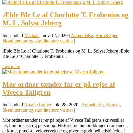
Æble Ble Le af Charlotte T. Frobenius og
M. L. Sølyst Jeberg
Indsendt af
Michael
|
nov 12, 2020
|
Anmeldelse
,
Børnebøger
,
Skønlitteratur og skønlitterære værker
|
Æble Ble Le af Charlotte T. Frobenius og M. L. Sølyst Jeberg Æble
Ble Le af Charlotte T. Frobenius...
Læs mere
Mor ordner tænder far er på rejse af
Viveca Tallgren
Indsendt af
Amalie Luther
|
okt 28, 2020
|
Anmeldelse
,
Roman
,
Skønlitteratur og skønlitterære værker
|
Mor ordner tænder far er på rejse af Viveca Tallgrens skrivestil er
let, humoristisk og personlig. Historierne hun inddrager i romanen,
er korte, præcise, velovervejede og giver et godt helhedsbillede af