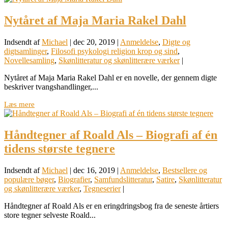
Nytåret af Maja Maria Rakel Dahl
Indsendt af
Michael
|
dec 20, 2019
|
Anmeldelse
,
Digte og
digtsamlinger
,
Filosofi psykologi religion krop og sind
,
Novellesamling
,
Skønlitteratur og skønlitterære værker
|
Nytåret af Maja Maria Rakel Dahl er en novelle, der gennem digte
beskriver tvangshandlinger,...
Læs mere
Håndtegner af Roald Als – Biografi af én
tidens største tegnere
Indsendt af
Michael
|
dec 16, 2019
|
Anmeldelse
,
Bestsellere og
populære bøger
,
Biografier
,
Samfundslitteratur
,
Satire
,
Skønlitteratur
og skønlitterære værker
,
Tegneserier
|
Håndtegner af Roald Als er en eringdringsbog fra de seneste årtiers
store tegner selveste Roald...