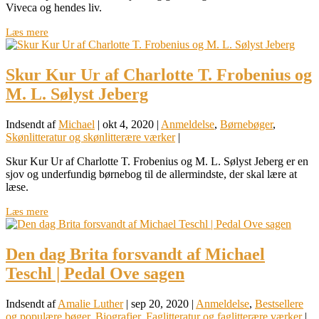
Viveca og hendes liv.
Læs mere
Skur Kur Ur af Charlotte T. Frobenius og
M. L. Sølyst Jeberg
Indsendt af
Michael
|
okt 4, 2020
|
Anmeldelse
,
Børnebøger
,
Skønlitteratur og skønlitterære værker
|
Skur Kur Ur af Charlotte T. Frobenius og M. L. Sølyst Jeberg er en
sjov og underfundig børnebog til de allermindste, der skal lære at
læse.
Læs mere
Den dag Brita forsvandt af Michael
Teschl | Pedal Ove sagen
Indsendt af
Amalie Luther
|
sep 20, 2020
|
Anmeldelse
,
Bestsellere
og populære bøger
,
Biografier
,
Faglitteratur og faglitterære værker
|