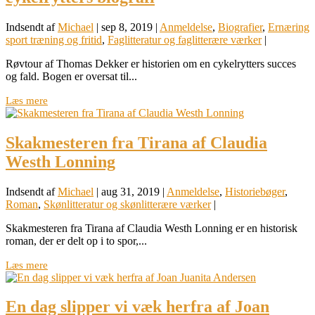
Indsendt af
Michael
|
sep 8, 2019
|
Anmeldelse
,
Biografier
,
Ernæring
sport træning og fritid
,
Faglitteratur og faglitterære værker
|
Røvtour af Thomas Dekker er historien om en cykelrytters succes
og fald. Bogen er oversat til...
Læs mere
Skakmesteren fra Tirana af Claudia
Westh Lonning
Indsendt af
Michael
|
aug 31, 2019
|
Anmeldelse
,
Historiebøger
,
Roman
,
Skønlitteratur og skønlitterære værker
|
Skakmesteren fra Tirana af Claudia Westh Lonning er en historisk
roman, der er delt op i to spor,...
Læs mere
En dag slipper vi væk herfra af Joan