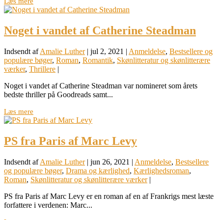
Læs mere
Noget i vandet af Catherine Steadman
Indsendt af
Amalie Luther
|
jul 2, 2021
|
Anmeldelse
,
Bestsellere og
populære bøger
,
Roman
,
Romantik
,
Skønlitteratur og skønlitterære
værker
,
Thrillere
|
Noget i vandet af Catherine Steadman var nomineret som årets
bedste thriller på Goodreads samt...
Læs mere
PS fra Paris af Marc Levy
Indsendt af
Amalie Luther
|
jun 26, 2021
|
Anmeldelse
,
Bestsellere
og populære bøger
,
Drama og kærlighed
,
Kærlighedsroman
,
Roman
,
Skønlitteratur og skønlitterære værker
|
PS fra Paris af Marc Levy er en roman af en af Frankrigs mest læste
forfattere i verdenen: Marc...