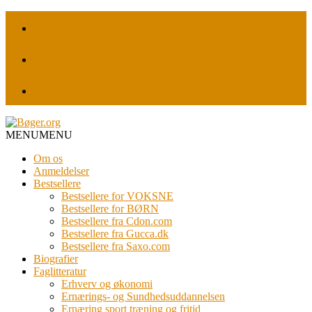
MENU
MENU
Om os
Anmeldelser
Bestsellere
Bestsellere for VOKSNE
Bestsellere for BØRN
Bestsellere fra Cdon.com
Bestsellere fra Gucca.dk
Bestsellere fra Saxo.com
Biografier
Faglitteratur
Erhverv og økonomi
Ernærings- og Sundhedsuddannelsen
Ernæring sport træning og fritid