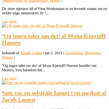
Skønlitteratur og skønlitterære værker
|
De store stjerners tid af Finn Weidemann er en levende roman om en
række unge menneskers liv i...
Læs mere
‘Og ingen taler om det’ af Mona Kjærulff
Hansen
Indsendt af
Amalie Luther
|
jun 3, 2021
|
Anmeldelse
,
Biografier
,
Roman
|
‘Og ingen taler om det’ af Mona Kjærulff Hansen handler om
Monica, hvis barndom har...
Læs mere
Som var en solstråle fanget i en spejlsal af
Jacob Lassen