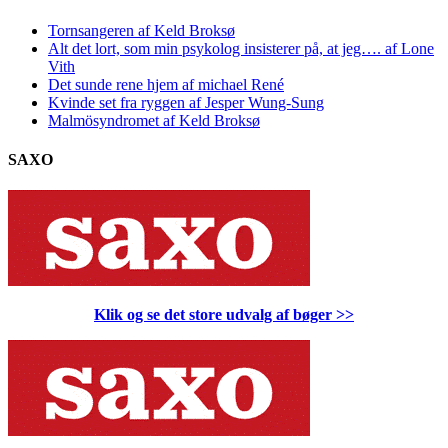
Tornsangeren af Keld Broksø
Alt det lort, som min psykolog insisterer på, at jeg…. af Lone
Vith
Det sunde rene hjem af michael René
Kvinde set fra ryggen af Jesper Wung-Sung
Malmösyndromet af Keld Broksø
SAXO
Klik og se det store udvalg af bøger
>>