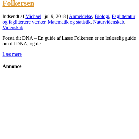
Folkersen
Indsendt af
Michael
|
jul 9, 2018
|
Anmeldelse
,
Biologi
,
Faglitteratur
og faglitterære værker
,
Matematik og statistik
,
Naturvidenskab
,
Videnskab
|
Forstå dit DNA – En guide af Lasse Folkersen er en letlæselig guide
om dit DNA, og de...
Læs mere
Annonce