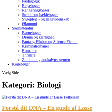
Pædagogik
Rejsebøger
Rengøringsbøger
Strikke og hæklebøger
Sygepleje - og lægevidenskab
Økonomi
Skønlitteratur
Børnebøger
Drama og kærlighed
Fantasy, Fiktion og Science Fiction
Kriminalromaner
Romaner
Thrillere
Zombie- og apokalypsegenren
Kogebøger
Vælg Side
Kategori:
Biologi
Forstå dit DNA – En guide af Lasse