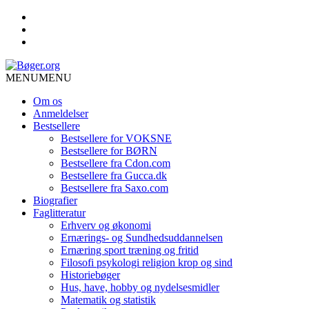
MENU
MENU
Om os
Anmeldelser
Bestsellere
Bestsellere for VOKSNE
Bestsellere for BØRN
Bestsellere fra Cdon.com
Bestsellere fra Gucca.dk
Bestsellere fra Saxo.com
Biografier
Faglitteratur
Erhverv og økonomi
Ernærings- og Sundhedsuddannelsen
Ernæring sport træning og fritid
Filosofi psykologi religion krop og sind
Historiebøger
Hus, have, hobby og nydelsesmidler
Matematik og statistik