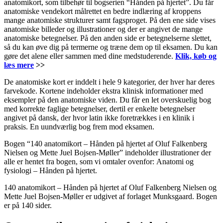
anatomikort, som tilbehør til bogserien “Hånden på hjertet”. Du får
anatomiske vendekort målrettet en bedre indlæring af kroppens
mange anatomiske strukturer samt fagsproget. På den ene side vises
anatomiske billeder og illustrationer og der er angivet de mange
anatomiske betegnelser. På den anden side er betegnelserne slettet,
så du kan øve dig på termerne og træne dem op til eksamen. Du kan
gøre det alene eller sammen med dine medstuderende.
Klik, køb og
læs mere
>>
De anatomiske kort er inddelt i hele 9 kategorier, der hver har deres
farvekode. Kortene indeholder ekstra klinisk informationer med
eksempler på den anatomiske viden. Du får en let overskuelig bog
med korrekte faglige betegnelser, dertil er enkelte betegnelser
angivet på dansk, der hvor latin ikke foretrækkes i en klinik i
praksis. En uundværlig bog frem mod eksamen.
Bogen “140 anatomikort – Hånden på hjertet af Oluf Falkenberg
Nielsen og Mette Juel Bojsen-Møller” indeholder illustrationer der
alle er hentet fra bogen, som vi omtaler ovenfor: Anatomi og
fysiologi – Hånden på hjertet.
140 anatomikort – Hånden på hjertet af Oluf Falkenberg Nielsen og
Mette Juel Bojsen-Møller er udgivet af forlaget Munksgaard. Bogen
er på 140 sider.