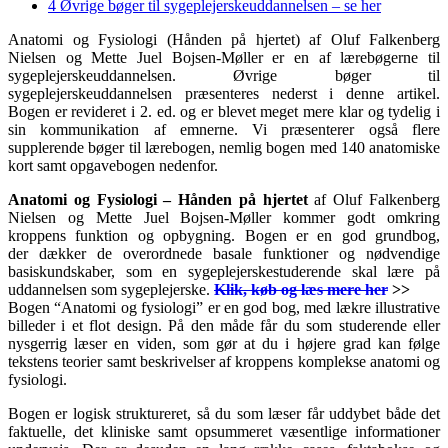
4
Øvrige bøger til sygeplejerskeuddannelsen – se her
Anatomi og Fysiologi (Hånden på hjertet) af Oluf Falkenberg
Nielsen og Mette Juel Bojsen-Møller er en af lærebøgerne til
sygeplejerskeuddannelsen. Øvrige bøger til
sygeplejerskeuddannelsen præsenteres nederst i denne artikel.
Bogen er revideret i 2. ed. og er blevet meget mere klar og tydelig i
sin kommunikation af emnerne. Vi præsenterer også flere
supplerende bøger til lærebogen, nemlig bogen med 140 anatomiske
kort samt opgavebogen nedenfor.
Anatomi og Fysiologi – Hånden på hjertet
af Oluf Falkenberg
Nielsen og Mette Juel Bojsen-Møller kommer godt omkring
kroppens funktion og opbygning. Bogen er en god grundbog,
der dækker de overordnede basale funktioner og nødvendige
basiskundskaber, som en sygeplejerskestuderende skal lære på
uddannelsen som sygeplejerske.
Klik, køb og læs mere her
>>
Bogen “Anatomi og fysiologi” er en god bog, med lækre illustrative
billeder i et flot design. På den måde får du som studerende eller
nysgerrig læser en viden, som gør at du i højere grad kan følge
tekstens teorier samt beskrivelser af kroppens komplekse anatomi og
fysiologi.
Bogen er logisk struktureret, så du som læser får uddybet både det
faktuelle, det kliniske samt opsummeret væsentlige informationer