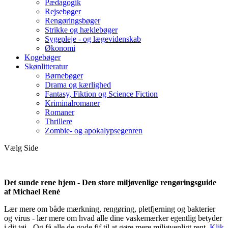
Pædagogik
Rejsebøger
Rengøringsbøger
Strikke og hæklebøger
Sygepleje - og lægevidenskab
Økonomi
Kogebøger
Skønlitteratur
Børnebøger
Drama og kærlighed
Fantasy, Fiktion og Science Fiction
Kriminalromaner
Romaner
Thrillere
Zombie- og apokalypsegenren
Vælg Side
Det sunde rene hjem - Den store miljøvenlige rengøringsguide
af Michael René
Lær mere om både mærkning, rengøring, pletfjerning og bakterier
og virus - lær mere om hvad alle dine vaskemærker egentlig betyder
i dit tøj - Og få alle de gode fif til at gøre mere miljøvenligt rent.
Klik