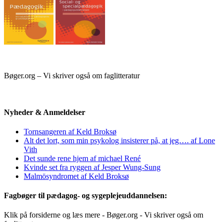
Bøger.org – Vi skriver også om faglitteratur
Nyheder & Anmeldelser
Tornsangeren af Keld Broksø
Alt det lort, som min psykolog insisterer på, at jeg…. af Lone
Vith
Det sunde rene hjem af michael René
Kvinde set fra ryggen af Jesper Wung-Sung
Malmösyndromet af Keld Broksø
Fagbøger til pædagog- og sygeplejeuddannelsen:
Klik på forsiderne og læs mere - Bøger.org - Vi skriver også om