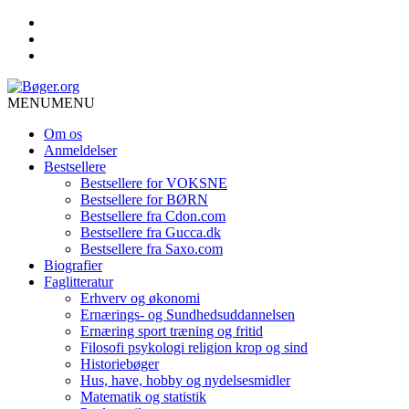
MENU
MENU
Om os
Anmeldelser
Bestsellere
Bestsellere for VOKSNE
Bestsellere for BØRN
Bestsellere fra Cdon.com
Bestsellere fra Gucca.dk
Bestsellere fra Saxo.com
Biografier
Faglitteratur
Erhverv og økonomi
Ernærings- og Sundhedsuddannelsen
Ernæring sport træning og fritid
Filosofi psykologi religion krop og sind
Historiebøger
Hus, have, hobby og nydelsesmidler
Matematik og statistik