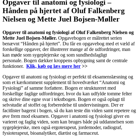
Opgaver til anatomi og fysiologi –
Hånden på hjertet af Oluf Falkenberg
Nielsen og Mette Juel Bojsen-Møller
Opgaver til anatomi og fysiologi af Oluf Falkenberg Nielsen og
Mette Juel Bojsen-Møller.
Opgavebogen er målrettet serien
benævnt “Hånden på hjertet”. Du får en opgavebog med et væld af
forskellige opgaver, der illustrerer mange af de udfordringer, man
kan møde som sygeplejerske og som sundhedsfagligt
personale. Bogen dækker kroppens opbygning samt de centrale
funktioner.
Klik, køb og læs mere her
>>
Opgaver til anatomi og fysiologi er perfekt til eksamenslæsning og
som et kærkomment supplement til hovedværket “Anatomi og
Fysiologi” af samme forfattere. Bogen er struktureret med
forskellige faglige udfordringer, hvor du kan udfylde tomme felter
og skrive dine egne svar i tekstbogen. Bogen er også oplagt til
selvstudie af stoffet og forberedelse til undervisningen. Der er
facitlister bagerst i bogen, så du kan teste din viden samt repetere og
øve frem mod eksamen. Opgaver i anatomi og fysiologi giver en
varieret og faglig viden, som kan bruges både på uddannelsen som
sygeplejerske, men også ergoterapeut, jordemoder, radiograf,
fysioterapeut, bioanalytiker, diætist og farmaceut.