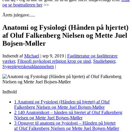
og se bogtraileren her
>>
Årets julegave.....
Anatomi og Fysiologi (Hånden på hjertet)
af Oluf Falkenberg Nielsen og Mette Juel
Bojsen-Møller
Indsendt af
Michael
|
sep 9, 2019
|
Faglitteratur og faglitterære
værker
,
Filosofi psykologi religion krop og sind
,
Studiebøger
,
Sygeplejerskeuddannnelsen
|
Indhold
1
Anatomi og Fysiologi (Hånden på hjertet) af Oluf
Falkenberg Nielsen og Mette Juel Bojsen-Møller
2
140 Anatomikort – hånden på hjertet af Oluf Falkenberg
Nielsen og Mette Juel Bojsen-Møller
3
Opgaver til anatomi og fysiologi – Hånden på hjertet
af Oluf Falkenberg Nielsen og Mette Juel Bojsen-Møller