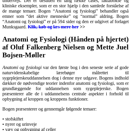
undervejs. Der er desuden en lang række cases, faktabokse og
kliniske eksempler, som er en stor hjælp i den samlede forståelse af
de mange temaer.
Bogen “Anatomi og fysiologi” behandler også
emner som “det aktive menneske” og “normal” aldring. Bogen
“Anatomi og fysiologi” er på 594 sider og den er udgivet af forlaget
Munksgaard.
Klik, køb og læs mere her
>>
Anatomi og Fysiologi (Hånden på hjertet)
af Oluf Falkenberg Nielsen og Mette Juel
Bojsen-Møller
Anatomi og fysiologi
var den første bog i den seneste serie af gode
naturvidenskabelige lærebøger målrettet til
sygeplejerskeuddannelsen dog i denne nye udgave. Bogens indhold
dækker de nødvendige teorier indenfor anatomi og fysiologi, som er
grundlæggende for uddannelsen som sygeplejerske. Bogen
præsenterer alle de i uddannelsens centrale aspekter i forhold til
opbygning af kroppen og kroppens funktioner.
Bogen præsenterer og gennemgår følgende temaer:
• stofskiftet
• nyrer og urinveje
• væv og opbygning af celler