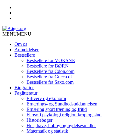
MENU
MENU
Om os
Anmeldelser
Bestsellere
Bestsellere for VOKSNE
Bestsellere for BØRN
Bestsellere fra Cdon.com
Bestsellere fra Gucca.dk
Bestsellere fra Saxo.com
Biografier
Faglitteratur
Erhverv og økonomi
Ernærings- og Sundhedsuddannelsen
Ernæring sport træning og fritid
Filosofi psykologi religion krop og sind
Historiebøger
Hus, have, hobby og nydelsesmidler
Matematik og statistik