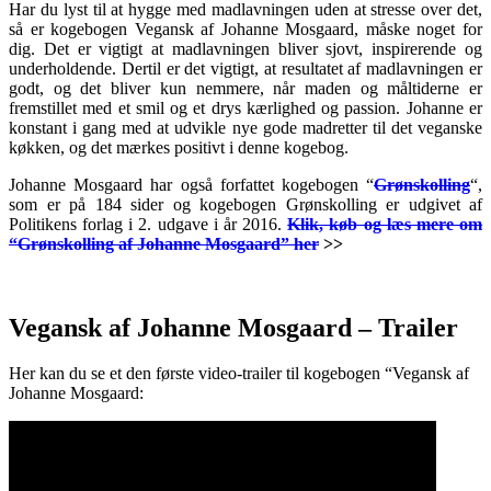
Har du lyst til at hygge med madlavningen uden at stresse over det,
så er kogebogen Vegansk af Johanne Mosgaard, måske noget for
dig. Det er vigtigt at madlavningen bliver sjovt, inspirerende og
underholdende. Dertil er det vigtigt, at resultatet af madlavningen er
godt, og det bliver kun nemmere, når maden og måltiderne er
fremstillet med et smil og et drys kærlighed og passion. Johanne er
konstant i gang med at udvikle nye gode madretter til det veganske
køkken, og det mærkes positivt i denne kogebog.
Johanne Mosgaard har også forfattet kogebogen “
Grønskolling
“,
som er på 184 sider og kogebogen Grønskolling er udgivet af
Politikens forlag i 2. udgave i år 2016.
Klik, køb og læs mere om
“Grønskolling af Johanne Mosgaard” her
>>
.
Vegansk af Johanne Mosgaard – Trailer
Her kan du se et den første video-trailer til kogebogen “Vegansk af
Johanne Mosgaard: