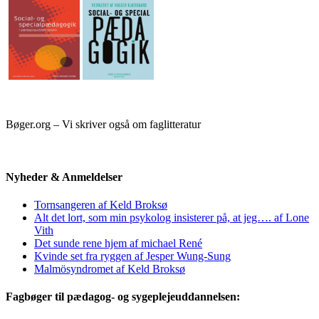
Bøger.org – Vi skriver også om faglitteratur
Nyheder & Anmeldelser
Tornsangeren af Keld Broksø
Alt det lort, som min psykolog insisterer på, at jeg…. af Lone
Vith
Det sunde rene hjem af michael René
Kvinde set fra ryggen af Jesper Wung-Sung
Malmösyndromet af Keld Broksø
Fagbøger til pædagog- og sygeplejeuddannelsen: