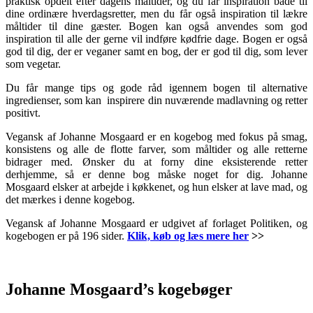
praktisk opdelt efter dagens måltider, og du får inspiration både til
dine ordinære hverdagsretter, men du får også inspiration til lækre
måltider til dine gæster. Bogen kan også anvendes som god
inspiration til alle der gerne vil indføre kødfrie dage. Bogen er også
god til dig, der er veganer samt en bog, der er god til dig, som lever
som vegetar.
Du får mange tips og gode råd igennem bogen til alternative
ingredienser, som kan inspirere din nuværende madlavning og retter
positivt.
Vegansk af Johanne Mosgaard er en kogebog med fokus på smag,
konsistens og alle de flotte farver, som måltider og alle retterne
bidrager med. Ønsker du at forny dine eksisterende retter
derhjemme, så er denne bog måske noget for dig. Johanne
Mosgaard elsker at arbejde i køkkenet, og hun elsker at lave mad, og
det mærkes i denne kogebog.
Vegansk af Johanne Mosgaard er udgivet af forlaget Politiken, og
kogebogen er på 196 sider.
Klik, køb og læs mere her
>>
.
Johanne Mosgaard’s kogebøger