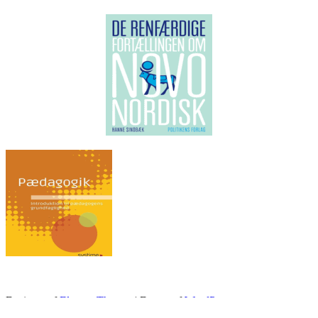
.
Designet af
Elegant Themes
| Drevet af
WordPress