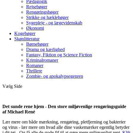
Pædagogik
Rejsebøger
Rengøringsbøger
Strikke og hæklebøger
Sygepleje - og lægevidenskab
Økonomi
Kogebøger
Skønlitteratur
Børnebøger
Drama og kærlighed
Fantasy, Fiktion og Science Fiction
Kriminalromaner
Romaner
Thrillere
Zombie- og apokalypsegenren
Vælg Side
Det sunde rene hjem - Den store miljøvenlige rengøringsguide
af Michael René
Lær mere om både mærkning, rengøring, pletfjerning og bakterier
og virus - lær mere om hvad alle dine vaskemærker egentlig betyder
i dit tøj - Og få alle de gode fif til at gøre mere miljøvenligt rent.
Klik