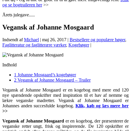
og se bogtraileren her
>>
Årets julegave.....
Vegansk af Johanne Mosgaard
Indsendt af
Michael
|
maj 26, 2017
|
Bestsellere og populære bøger
,
Faglitteratur og faglitterære værker
,
Kogebøger
|
Indhold
1
Johanne Mosgaard’s kogebøger
2
Vegansk af Johanne Mosgaard – Trailer
Vegansk af Johanne Mosgaard er en kogebog med mere end 120
nye spændende opskrifter med inspiration til et hav af nemme og
lækre veganske madretter. Vegansk af Johanne Mosgaard er
Johannes anden succesfulde kogebog.
Klik, køb og læs mere her
>>
Vegansk af Johanne Mosgaard
er en kogebog, der præsenterer de
veganske retter ungt, frisk og inspirerende. De 120 opskrifter er