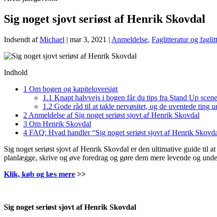
Sig noget sjovt seriøst af Henrik Skovdal
Indsendt af
Michael
|
mar 3, 2021
|
Anmeldelse
,
Faglitteratur og fagli
Indhold
1
Om bogen og kapiteloversigt
1.1
Knapt halvvejs i bogen får du tips fra Stand Up scen
1.2
Gode råd til at takle nervøsitet, og de uventede ting u
2
Anmeldelse af Sig noget seriøst sjovt af Henrik Skovdal
3
Om Henrik Skovdal
4
FAQ: Hvad handler “Sig noget seriøst sjovt af Henrik Skovd
Sig noget seriøst sjovt af Henrik Skovdal er den ultimative guide til a
planlægge, skrive og øve foredrag og gøre dem mere levende og under
Klik, køb og læs mere
>>
Sig noget seriøst sjovt af Henrik Skovdal