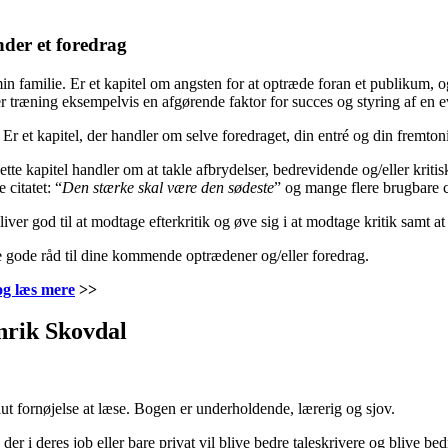
nder et foredrag
in familie. Er et kapitel om angsten for at optræde foran et publikum, 
r træning eksempelvis en afgørende faktor for succes og styring af en ev
Er et kapitel, der handler om selve foredraget, din entré og din fremton
te kapitel handler om at takle afbrydelser, bedrevidende og/eller kriti
citatet: “
Den stærke skal være den sødeste
” og mange flere brugbare ci
iver god til at modtage efterkritik og øve sig i at modtage kritik samt a
ste gode råd til dine kommende optrædener og/eller foredrag.
og læs mere
>>
enrik Skovdal
ut fornøjelse at læse. Bogen er underholdende, lærerig og sjov.
e, der i deres job eller bare privat vil blive bedre taleskrivere og blive