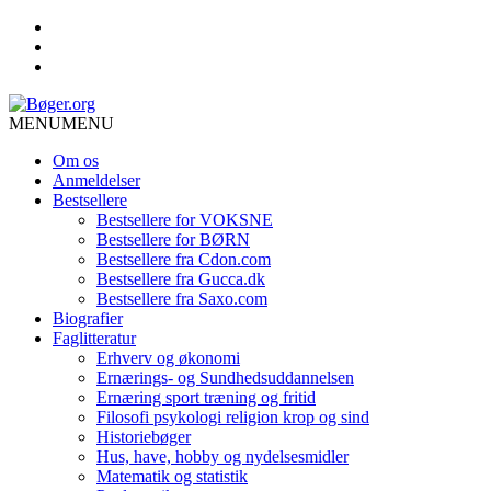
MENU
MENU
Om os
Anmeldelser
Bestsellere
Bestsellere for VOKSNE
Bestsellere for BØRN
Bestsellere fra Cdon.com
Bestsellere fra Gucca.dk
Bestsellere fra Saxo.com
Biografier
Faglitteratur
Erhverv og økonomi
Ernærings- og Sundhedsuddannelsen
Ernæring sport træning og fritid
Filosofi psykologi religion krop og sind
Historiebøger
Hus, have, hobby og nydelsesmidler
Matematik og statistik