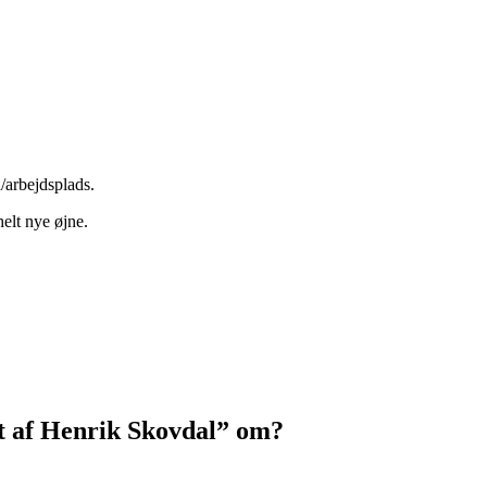
n/arbejdsplads.
helt nye øjne.
vt af Henrik Skovdal” om?