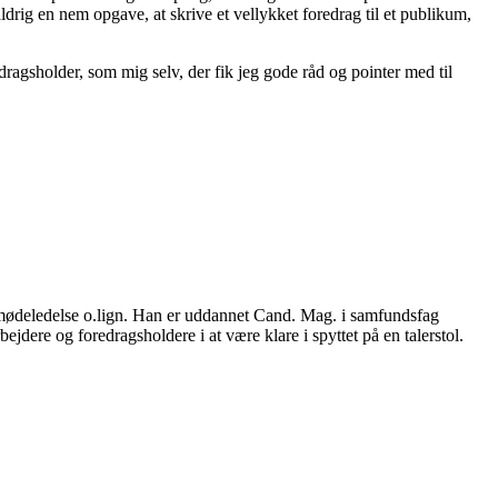
rig en nem opgave, at skrive et vellykket foredrag til et publikum,
edragsholder, som mig selv, der fik jeg gode råd og pointer med til
g, mødeledelse o.lign. Han er uddannet Cand. Mag. i samfundsfag
ere og foredragsholdere i at være klare i spyttet på en talerstol.