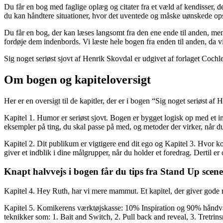
Du får en bog med faglige oplæg og citater fra et væld af kendisser, de
du kan håndtere situationer, hvor det uventede og måske uønskede opst
Du får en bog, der kan læses langsomt fra den ene ende til anden, men 
fordøje dem indenbords. Vi læste hele bogen fra enden til anden, da 
Sig noget seriøst sjovt af Henrik Skovdal er udgivet af forlaget Cochl
Om bogen og kapiteloversigt
Her er en oversigt til de kapitler, der er i bogen “Sig noget seriøst af
Kapitel 1. Humor er seriøst sjovt. Bogen er bygget logisk op med et ind
eksempler på ting, du skal passe på med, og metoder der virker, når du
Kapitel 2. Dit publikum er vigtigere end dit ego og Kapitel 3. Hvor kom
giver et indblik i dine målgrupper, når du holder et foredrag. Dertil e
Knapt halvvejs i bogen får du tips fra Stand Up scen
Kapitel 4. Hey Ruth, har vi mere mammut. Et kapitel, der giver gode
Kapitel 5. Komikerens værktøjskasse: 10% Inspiration og 90% håndvæ
teknikker som: 1. Bait and Switch, 2. Pull back and reveal, 3. Tretri