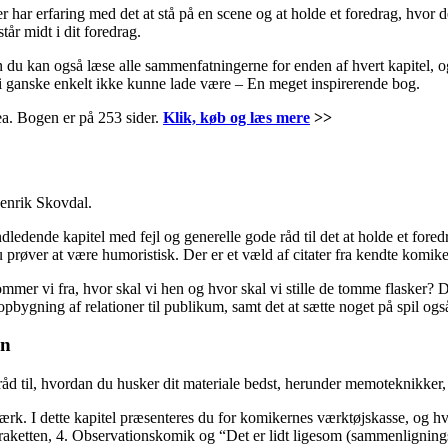
r har erfaring med det at stå på en scene og at holde et foredrag, hvor d
år midt i dit foredrag.
du kan også læse alle sammenfatningerne for enden af hvert kapitel, og 
vi ganske enkelt ikke kunne lade være – En meget inspirerende bog.
ea. Bogen er på 253 sider.
Klik, køb og læs mere
>>
 Henrik Skovdal.
ledende kapitel med fejl og generelle gode råd til det at holde et foredr
 prøver at være humoristisk. Der er et væld af citater fra kendte komike
mer vi fra, hvor skal vi hen og hvor skal vi stille de tomme flasker? Di
r opbygning af relationer til publikum, samt det at sætte noget på spil 
en
 råd til, hvordan du husker dit materiale bedst, herunder memoteknikk
rk. I dette kapitel præsenteres du for komikernes værktøjskasse, og h
nsraketten, 4. Observationskomik og “Det er lidt ligesom (sammenligning