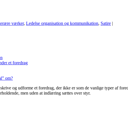
tterære værker
,
Ledelse organisation og kommunikation
,
Satire
|
en
nder et foredrag
al” om?
t skrive og udforme et foredrag, der ikke er som de vanlige typer af fored
holdende, men uden at indlæring sættes over styr.