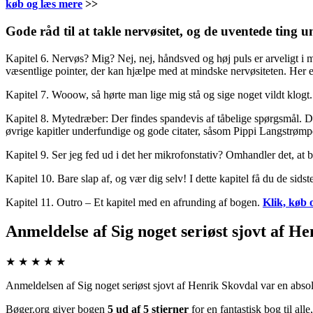
køb og læs mere
>>
Gode råd til at takle nervøsitet, og de uventede ting u
Kapitel 6. Nervøs? Mig? Nej, nej, håndsved og høj puls er arveligt i m
væsentlige pointer, der kan hjælpe med at mindske nervøsiteten. Her e
Kapitel 7. Wooow, så hørte man lige mig stå og sige noget vildt klogt. 
Kapitel 8. Mytedræber: Der findes spandevis af tåbelige spørgsmål. Det
øvrige kapitler underfundige og gode citater, såsom Pippi Langstrømpe 
Kapitel 9. Ser jeg fed ud i det her mikrofonstativ? Omhandler det, at bl
Kapitel 10. Bare slap af, og vær dig selv! I dette kapitel få du de sid
Kapitel 11. Outro – Et kapitel med en afrunding af bogen.
Klik, køb 
Anmeldelse af Sig noget seriøst sjovt af H
★ ★ ★ ★ ★
Anmeldelsen af Sig noget seriøst sjovt af Henrik Skovdal var en absol
Bøger.org giver bogen
5 ud af 5 stjerner
for en fantastisk bog til all