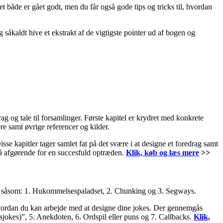
et både er gået godt, men du får også gode tips og tricks til, hvordan
såkaldt hive et ekstrakt af de vigtigste pointer ud af bogen og
ag og tale til forsamlinger. Første kapitel er krydret med konkrete
re samt øvrige referencer og kilder.
sse kapitler tager samlet fat på det svære i at designe et foredrag samt
også afgørende for en succesfuld optræden.
Klik, køb og læs mere
>>
er, såsom: 1. Hukommelsespaladset, 2. Chunking og 3. Segways.
vordan du kan arbejde med at designe dine jokes. Der gennemgås
sjokes)”, 5. Anekdoten, 6. Ordspil eller puns og 7. Callbacks.
Klik,