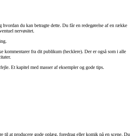
og hvordan du kan betragte dette. Du får en redegørelse af en række
entuel nervøsitet.
ing.
ske kommentarer fra dit publikum (hecklere). Der er også som i alle
tater.
t fejle. Et kapitel med masser af eksempler og gode tips.
 bedre til at producere gode oplæg, foredrag eller komik på en scene. Du