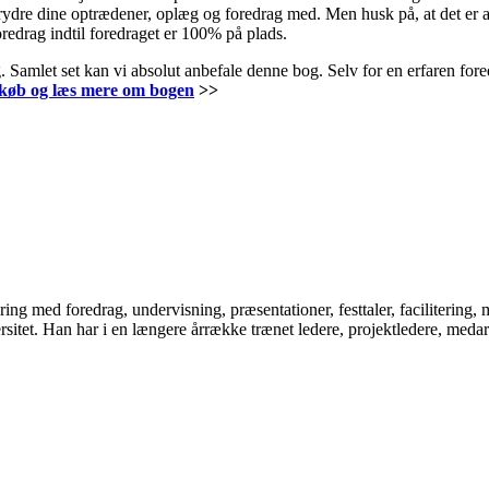
ydre dine optrædener, oplæg og foredrag med. Men husk på, at det er ald
redrag indtil foredraget er 100% på plads.
rag. Samlet set kan vi absolut anbefale denne bog. Selv for en erfaren for
 køb og læs mere om bogen
>>
ring med foredrag, undervisning, præsentationer, festtaler, faciliterin
t. Han har i en længere årrække trænet ledere, projektledere, medarbejd