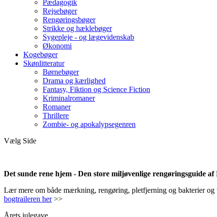
Pædagogik
Rejsebøger
Rengøringsbøger
Strikke og hæklebøger
Sygepleje - og lægevidenskab
Økonomi
Kogebøger
Skønlitteratur
Børnebøger
Drama og kærlighed
Fantasy, Fiktion og Science Fiction
Kriminalromaner
Romaner
Thrillere
Zombie- og apokalypsegenren
Vælg Side
Det sunde rene hjem - Den store miljøvenlige rengøringsguide a
Lær mere om både mærkning, rengøring, pletfjerning og bakterier og vir
bogtraileren her
>>
Årets julegave.....