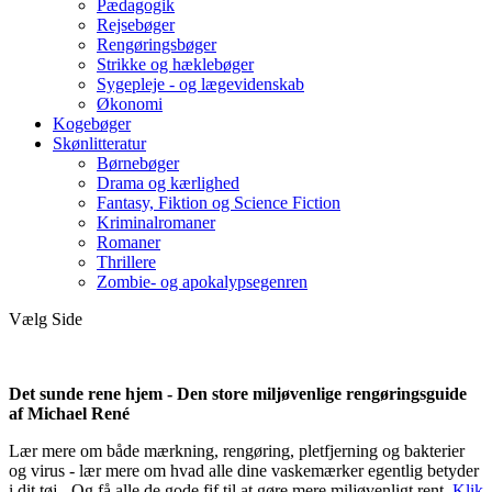
Pædagogik
Rejsebøger
Rengøringsbøger
Strikke og hæklebøger
Sygepleje - og lægevidenskab
Økonomi
Kogebøger
Skønlitteratur
Børnebøger
Drama og kærlighed
Fantasy, Fiktion og Science Fiction
Kriminalromaner
Romaner
Thrillere
Zombie- og apokalypsegenren
Vælg Side
Det sunde rene hjem - Den store miljøvenlige rengøringsguide
af Michael René
Lær mere om både mærkning, rengøring, pletfjerning og bakterier
og virus - lær mere om hvad alle dine vaskemærker egentlig betyder
i dit tøj - Og få alle de gode fif til at gøre mere miljøvenligt rent.
Klik