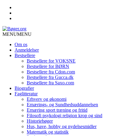
MENU
MENU
Om os
Anmeldelser
Bestsellere
Bestsellere for VOKSNE
Bestsellere for BØRN
Bestsellere fra Cdon.com
Bestsellere fra Gucca.dk
Bestsellere fra Saxo.com
Biografier
Faglitteratur
Erhverv og økonomi
Ernærings- og Sundhedsuddannelsen
Ernæring sport træning og fritid
Filosofi psykologi religion krop og sind
Historiebøger
Hus, have, hobby og nydelsesmidler
Matematik og statistik