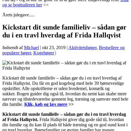
og se bogtraileren her
>>
Årets julegave.....
Kickstart dit sunde familieliv – sådan gør
du i en travl hverdag af Frida Hallqvist
Indsendt af
Michael
|
okt 23, 2019
|
Aktivitetsbøger
,
Bestsellere og
populære bøger
,
Kogebøger
|
Kickstart dit sunde familieliv – sådan gør du i en travl hverdag af
Frida Hallqvist. Du får en god kogebog med hele 39 børnevenlige
opskrifter. Alle opskrifterne er uden hvedemel, komælk og
sukker. Bogen guider dig også til, hvordan du nemt kan skabe mere
nærvær og tilstedeværelse gennem leg, træning og samvær med hele
din familie.
Klik, køb og læs mere
>>
Kickstart dit sunde familieliv – sådan gør du i en travl hverdag
af Frida Hallqvist.
Frida Hallqvist giver dig gode råd til, hvordan
din familie og du kan få plads til både træning og en god sund kost i
en travl hverdag. Børnefamilier og øvrige familier har mange