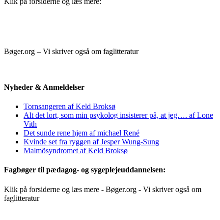
Klik på forsiderne og læs mere:
Bøger.org – Vi skriver også om faglitteratur
Nyheder & Anmeldelser
Tornsangeren af Keld Broksø
Alt det lort, som min psykolog insisterer på, at jeg…. af Lone
Vith
Det sunde rene hjem af michael René
Kvinde set fra ryggen af Jesper Wung-Sung
Malmösyndromet af Keld Broksø
Fagbøger til pædagog- og sygeplejeuddannelsen:
Klik på forsiderne og læs mere - Bøger.org - Vi skriver også om
faglitteratur