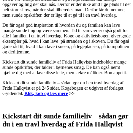
opgaver og ting der skal nås. Derfor er der ikke altid lige plads til det
helt store show, når der skal tilberedes mad. Derfor får du nemme,
men sunde opskrifter, der er lige til at gå til i en travl hverdag.
Du får også god inspiration til hvordan du og familien kan lave
mange sunde ting og være sammen. Tid til samvær er også godt for
alle i familien i en travl hverdag. Koge og aktivitetsbogen giver gode
eksempler på, hvad I kan lave på stranden og i skoven. Du får også
gode råd til, hvad I kan lave i sneen, på legepladsen, på trampolinen
og derhjemme.
Kickstart dit sunde familieliv af Frida Hallqvists indeholder mange
sunde opskrifter, der falder i børnenes smag. De kan også nemt
hjælpe dig med at lave disse lette, men lækre måltider. Bon appetit.
Kickstart dit sunde familieliv – sådan gør du i en travl hverdag af
Frida Hallqvist er på 245 sider. Kogebogen er udgivet af forlaget
Gyldendal.
Klik, køb og læs mere
>>
Kickstart dit sunde familieliv – sådan gør
du i en travl hverdag af Frida Hallqvist