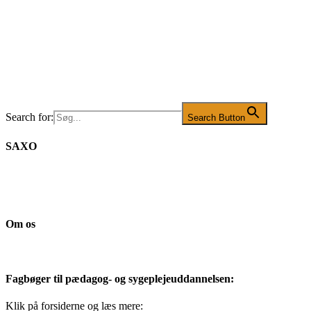
Search for:
Search Button
SAXO
Om os
Fagbøger til pædagog- og sygeplejeuddannelsen:
Klik på forsiderne og læs mere: