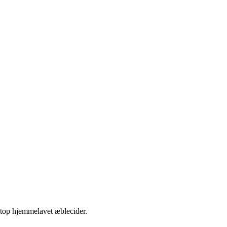
etop hjemmelavet æblecider.