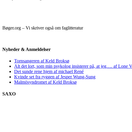
Bøger.org – Vi skriver også om faglitteratur
Nyheder & Anmeldelser
Tornsangeren af Keld Broksø
Alt det lort, som min psykolog insisterer på, at jeg…. af Lone V
Det sunde rene hjem af michael René
Kvinde set fra ryggen af Jesper Wung-Sung
Malmösyndromet af Keld Broksø
SAXO