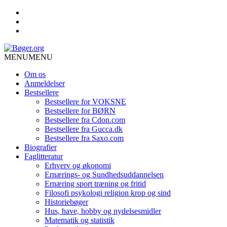
MENU
MENU
Om os
Anmeldelser
Bestsellere
Bestsellere for VOKSNE
Bestsellere for BØRN
Bestsellere fra Cdon.com
Bestsellere fra Gucca.dk
Bestsellere fra Saxo.com
Biografier
Faglitteratur
Erhverv og økonomi
Ernærings- og Sundhedsuddannelsen
Ernæring sport træning og fritid
Filosofi psykologi religion krop og sind
Historiebøger
Hus, have, hobby og nydelsesmidler
Matematik og statistik