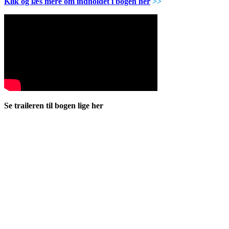
Klik og læs mere om indholdet i bogen her
>>
Se traileren til bogen lige her