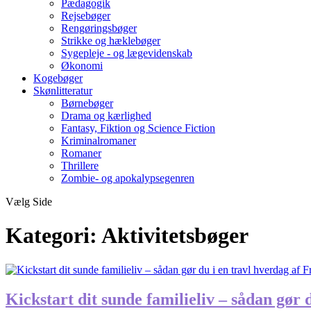
Pædagogik
Rejsebøger
Rengøringsbøger
Strikke og hæklebøger
Sygepleje - og lægevidenskab
Økonomi
Kogebøger
Skønlitteratur
Børnebøger
Drama og kærlighed
Fantasy, Fiktion og Science Fiction
Kriminalromaner
Romaner
Thrillere
Zombie- og apokalypsegenren
Vælg Side
Kategori:
Aktivitetsbøger
Kickstart dit sunde familieliv – sådan gør 