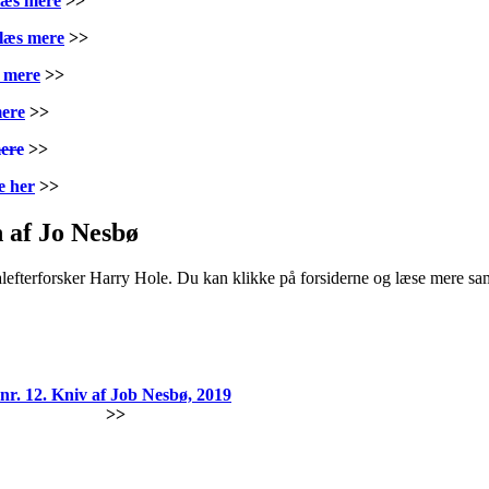
 læs mere
>>
 læs mere
>>
s mere
>>
mere
>>
mere
>>
e her
>>
n af Jo Nesbø
nalefterforsker Harry Hole. Du kan klikke på forsiderne og læse mere s
nr. 12. Kniv af Job Nesbø, 2019
>>