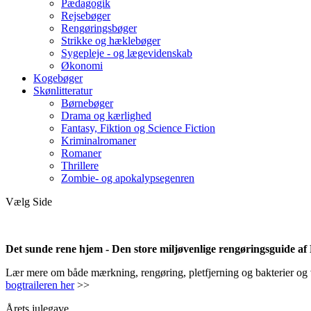
Pædagogik
Rejsebøger
Rengøringsbøger
Strikke og hæklebøger
Sygepleje - og lægevidenskab
Økonomi
Kogebøger
Skønlitteratur
Børnebøger
Drama og kærlighed
Fantasy, Fiktion og Science Fiction
Kriminalromaner
Romaner
Thrillere
Zombie- og apokalypsegenren
Vælg Side
Det sunde rene hjem - Den store miljøvenlige rengøringsguide a
Lær mere om både mærkning, rengøring, pletfjerning og bakterier og vir
bogtraileren her
>>
Årets julegave.....