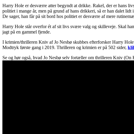
Harry Hole er desværre atter begyndt at drikke. Rakel, der er hans livs
politiet i mange år, men på grund af hans drikkeri, så er han dalet lid
De sager, han får på sit bord hos politiet er desværre af mere rutinemæ
Harry Hole står overfor ét af sit livs svære valg og skilleveje. Skal han
jagt på en gammel fjende.
I krimien/thrilleren Kniv af Jo Nesbø skubbes efterforsker Harry Hole 
Modtryk første gang i 2019. Thrilleren og krimien er på 502 sider,
kli
Se og hør også, hvad Jo Nesbø selv fortæller om thrilleren Kniv (On K