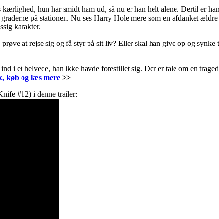
 kærlighed, hun har smidt ham ud, så nu er han helt alene. Dertil er han 
t i graderne på stationen. Nu ses Harry Hole mere som en afdanket ældre 
ssig karakter.
 prøve at rejse sig og få styr på sit liv? Eller skal han give op og synke 
ind i et helvede, han ikke havde forestillet sig. Der er tale om en trage
k, køb og læs mere
>>
nife #12) i denne trailer: