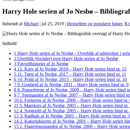
Harry Hole serien af Jo Nesbø – Bibliograf
Indsendt af
Michael
|
jul 25, 2019
|
Bestsellere og populære bøger
,
Kr
Indhold
1
Harry Hole serien af Jo Nesbø – Overblik af udgivelser i ser
2
Overblik (forsider) over Harry Hole serien af Jo Nesbø
3
Favorithistorier af Jo Nesbø
4
12. Kniv af Jo Nesbø, 2019 – Harry Hole serien bind nr. 12
5
11. Tørst af Jo Nesbø, 2017 – Harry Hole serien bind nr. 11
6
10. Politi af Jo Nesbø, 2013 – Harry Hole serien bind nr. 10
7
9. Genfærd af Jo Nesbø, 2011 – Harry Hole serien bind nr. 9
8
8. Panserhjerte af Jo Nesbø, 2009 – Harry Hole serien bind nr
9
7. Snemanden af Jo Nesbø, 2007 – Harry Hole serien bind nr
10
6. Frelseren af Jo Nesbø, 2006 – Harry Hole serien bind nr. 
11
5. Marekors af Jo Nesbø, 2005 – Harry Hole serien bind nr.
12
4. Sorgenfri af Jo Nesbø, 2005 – Harry Hole serien bind nr.
13
3. Rødhals af Jo Nesbø, 2001 – Harry Hole serien bind nr. 3
14
2. Kakerlakkerne af Jo Nesbø, 2001 – Harry Hole serien bin
15
1. Flagermusmanden af Jo Nesbø, 2000 – Harry Hole serien 