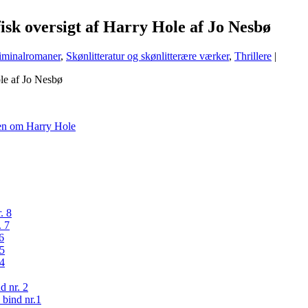
isk oversigt af Harry Hole af Jo Nesbø
iminalromaner
,
Skønlitteratur og skønlitterære værker
,
Thrillere
|
ien om Harry Hole
. 8
. 7
6
 5
 4
d nr. 2
bind nr.1