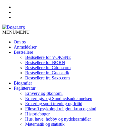
MENU
MENU
Om os
Anmeldelser
Bestsellere
Bestsellere for VOKSNE
Bestsellere for BØRN
Bestsellere fra Cdon.com
Bestsellere fra Gucca.dk
Bestsellere fra Saxo.com
Biografier
Faglitteratur
Erhverv og økonomi
Ernærings- og Sundhedsuddannelsen
Ernæring sport træning og fritid
Filosofi psykologi religion krop og sind
Historiebøger
Hus, have, hobby og nydelsesmidler
Matematik og statistik