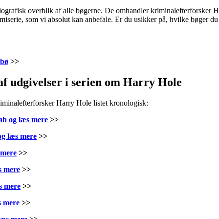
liografisk overblik af alle bøgerne. De omhandler kriminalefterforsker
iserie, som vi absolut kan anbefale. Er du usikker på, hvilke bøger du 
sbø
>>
af udgivelser i serien om Harry Hole
iminalefterforsker Harry Hole listet kronologisk:
køb og læs mere
>>
og læs mere
>>
 mere
>>
s mere
>>
æs mere
>>
s mere
>>