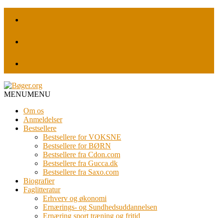
MENU
MENU
Om os
Anmeldelser
Bestsellere
Bestsellere for VOKSNE
Bestsellere for BØRN
Bestsellere fra Cdon.com
Bestsellere fra Gucca.dk
Bestsellere fra Saxo.com
Biografier
Faglitteratur
Erhverv og økonomi
Ernærings- og Sundhedsuddannelsen
Ernæring sport træning og fritid