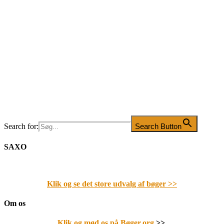
Search for:
Search Button
SAXO
Klik og se det store udvalg af bøger
>>
Om os
Klik og mød os på Bøger.org
>>