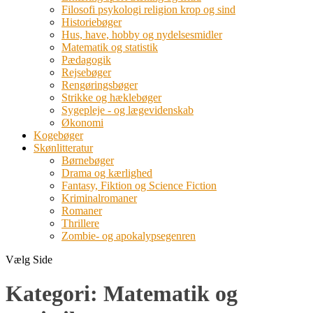
Filosofi psykologi religion krop og sind
Historiebøger
Hus, have, hobby og nydelsesmidler
Matematik og statistik
Pædagogik
Rejsebøger
Rengøringsbøger
Strikke og hæklebøger
Sygepleje - og lægevidenskab
Økonomi
Kogebøger
Skønlitteratur
Børnebøger
Drama og kærlighed
Fantasy, Fiktion og Science Fiction
Kriminalromaner
Romaner
Thrillere
Zombie- og apokalypsegenren
Vælg Side
Kategori:
Matematik og