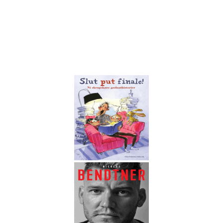
.
.
.