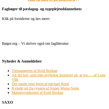
Fagbøger til pædagog- og sygeplejeuddannelsen:
Klik på forsiderne og læs mere:
Bøger.org – Vi skriver også om faglitteratur
Nyheder & Anmeldelser
Tornsangeren af Keld Broksø
Alt det lort, som min psykolog insisterer på, at jeg…. af Lone
Vith
Det sunde rene hjem af michael René
Kvinde set fra ryggen af Jesper Wung-Sung
Malmösyndromet af Keld Broksø
SAXO