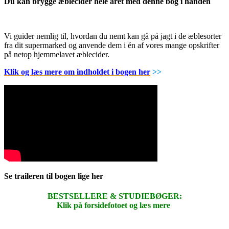
Du kan brygge æblecider hele året med denne bog i hånden
Vi guider nemlig til, hvordan du nemt kan gå på jagt i de æblesorter
fra dit supermarked og anvende dem i én af vores mange opskrifter
på netop hjemmelavet æblecider.
Klik og læs mere om indholdet i bogen her
>>
Se traileren til bogen lige her
BESTSELLERE & STUDIEBØGER:
Klik på forsidefotoet og læs mere
.