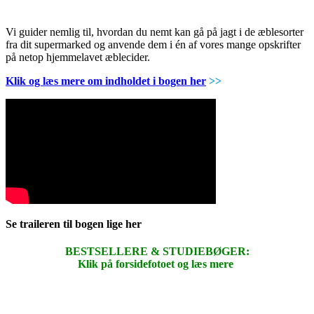
Vi guider nemlig til, hvordan du nemt kan gå på jagt i de æblesorter
fra dit supermarked og anvende dem i én af vores mange opskrifter
på netop hjemmelavet æblecider.
Klik og læs mere om indholdet i bogen her
>>
Se traileren til bogen lige her
BESTSELLERE & STUDIEBØGER:
Klik på forsidefotoet og læs mere
.
.