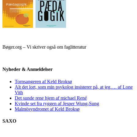
Bøger.org – Vi skriver også om faglitteratur
Nyheder & Anmeldelser
Tornsangeren af Keld Broksø
Alt det lort, som min psykolog insisterer på, at jeg…. af Lone
Vith
Det sunde rene hjem af michael René
Kvinde set fra ryggen af Jesper Wung-Sung
Malmösyndromet af Keld Broksø
SAXO