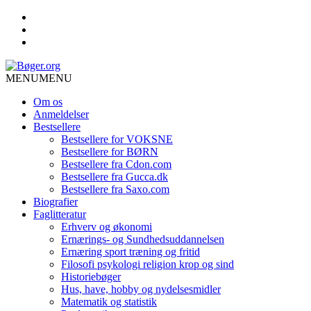
MENU
MENU
Om os
Anmeldelser
Bestsellere
Bestsellere for VOKSNE
Bestsellere for BØRN
Bestsellere fra Cdon.com
Bestsellere fra Gucca.dk
Bestsellere fra Saxo.com
Biografier
Faglitteratur
Erhverv og økonomi
Ernærings- og Sundhedsuddannelsen
Ernæring sport træning og fritid
Filosofi psykologi religion krop og sind
Historiebøger
Hus, have, hobby og nydelsesmidler
Matematik og statistik