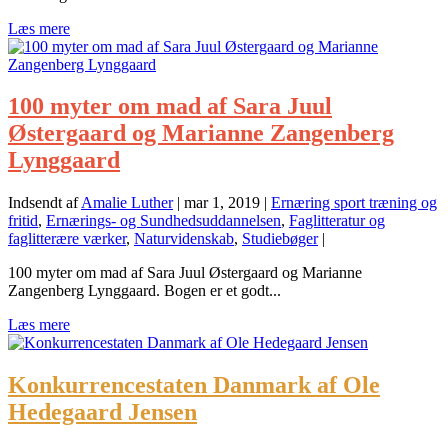
Læs mere
100 myter om mad af Sara Juul
Østergaard og Marianne Zangenberg
Lynggaard
Indsendt af
Amalie Luther
|
mar 1, 2019
|
Ernæring sport træning og
fritid
,
Ernærings- og Sundhedsuddannelsen
,
Faglitteratur og
faglitterære værker
,
Naturvidenskab
,
Studiebøger
|
100 myter om mad af Sara Juul Østergaard og Marianne
Zangenberg Lynggaard. Bogen er et godt...
Læs mere
Konkurrencestaten Danmark af Ole
Hedegaard Jensen