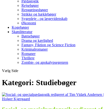
Pædagogik
Rejsebøger
Rengøringsbøger
Strikke og hæklebøger
Sygepleje - og lægevidenskab
Økonomi
Kogebøger
Skønlitteratur
Børnebøger
Drama og kærlighed
Fantasy, Fiktion og Science Fiction
Kriminalromaner
Romaner
Thrillere
Zombie- og apokalypsegenren
Vælg Side
Kategori:
Studiebøger