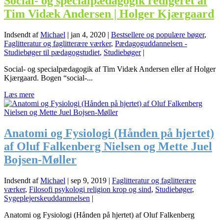
Social- og specialpædagogik redigeret af
Tim Vidæk Andersen | Holger Kjærgaard
Indsendt af
Michael
|
jan 4, 2020
|
Bestsellere og populære bøger
,
Faglitteratur og faglitterære værker
,
Pædagoguddannelsen -
Studiebøger til pædagogstudiet
,
Studiebøger
|
Social- og specialpædagogik af Tim Vidæk Andersen eller af Holger
Kjærgaard. Bogen “social-...
Læs mere
Anatomi og Fysiologi (Hånden på hjertet)
af Oluf Falkenberg Nielsen og Mette Juel
Bojsen-Møller
Indsendt af
Michael
|
sep 9, 2019
|
Faglitteratur og faglitterære
værker
,
Filosofi psykologi religion krop og sind
,
Studiebøger
,
Sygeplejerskeuddannnelsen
|
Anatomi og Fysiologi (Hånden på hjertet) af Oluf Falkenberg