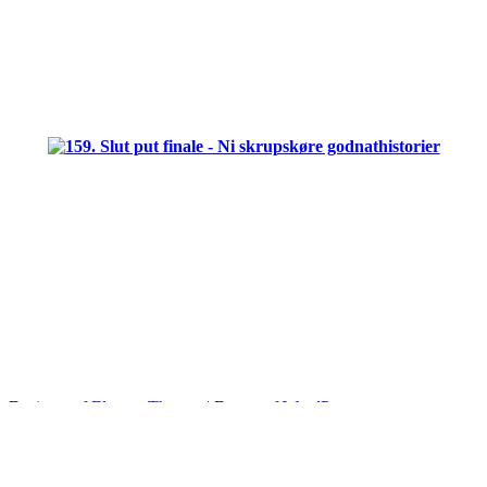
.
.
.
Designet af
Elegant Themes
| Drevet af
WordPress