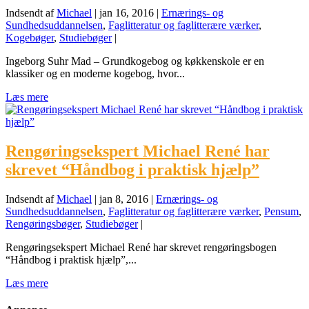
Indsendt af
Michael
|
jan 16, 2016
|
Ernærings- og
Sundhedsuddannelsen
,
Faglitteratur og faglitterære værker
,
Kogebøger
,
Studiebøger
|
Ingeborg Suhr Mad – Grundkogebog og køkkenskole er en
klassiker og en moderne kogebog, hvor...
Læs mere
Rengøringsekspert Michael René har
skrevet “Håndbog i praktisk hjælp”
Indsendt af
Michael
|
jan 8, 2016
|
Ernærings- og
Sundhedsuddannelsen
,
Faglitteratur og faglitterære værker
,
Pensum
,
Rengøringsbøger
,
Studiebøger
|
Rengøringsekspert Michael René har skrevet rengøringsbogen
“Håndbog i praktisk hjælp”,...
Læs mere