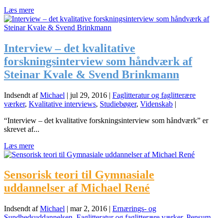
Læs mere
Interview – det kvalitative
forskningsinterview som håndværk af
Steinar Kvale & Svend Brinkmann
Indsendt af
Michael
|
jul 29, 2016
|
Faglitteratur og faglitterære
værker
,
Kvalitative interviews
,
Studiebøger
,
Videnskab
|
“Interview – det kvalitative forskningsinterview som håndværk” er
skrevet af...
Læs mere
Sensorisk teori til Gymnasiale
uddannelser af Michael René
Indsendt af
Michael
|
mar 2, 2016
|
Ernærings- og
Sundhedsuddannelsen
,
Faglitteratur og faglitterære værker
,
Pensum
,