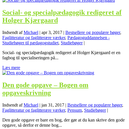
Social- og specialpædagogik redigeret af
Holger Kjærgaard
Indsendt af
Michael
|
apr 3, 2017
|
Bestsellere og populære bøger
,
Faglitteratur og faglitterære værker
,
Pædagoguddannelsen -
Studiebøger til pædagogstudiet
,
Studiebøger
|
Social- og specialpædagogik redigeret af Holger Kjærgaard er en
fagbog til specialiseringen på...
Læs mere
Den gode opgave – Bogen om
opgaveskrivning
Indsendt af
Michael
|
jan 31, 2017
|
Bestsellere og populære bøger
,
Faglitteratur og faglitterære værker
,
Pensum
,
Studiebøger
|
Den gode opgave er bare en bog, der gør at du kan skrive den gode
opgave, så derfor er denne bog...