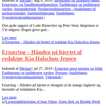
Indsendt af
Michael
|
aug 9, 2019
|
Bestsellere og populære bøger
,
Ernærings- og Sundhedsuddannelsen
,
Faglitteratur og faglitterære
værker
,
Jurastuderende
,
Pædagoguddannelsen - Studiebøger til
pædagogstudiet
,
Samfundslitteratur
,
Studiebøger
,
Sygeplejerskeuddannnelsen
|
Den gode opgave af Lotte Rienecker og Peter Stray Jørgensen er
5’te udgave. Bogen giver god...
Læs mere
Ernæring – Hånden på hjertet af
redaktør Kia Halschou-Jensen
Indsendt af
Michael
|
jul 27, 2019
|
Ernæring sport træning og fritid
,
Faglitteratur og faglitterære værker
,
Pensum
,
Studiebøger
,
Sygeplejerskeuddannnelsen
,
Videnskab
|
Ernæring – Hånden på hjertet er designet af de mange faglærer og
herunder af redaktøren Kia...
Læs mere