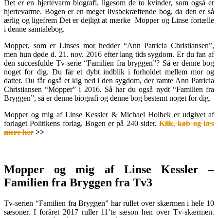
Det er en hjertevarm biografi, ligesom de to kvinder, som også er
hjertevarme. Bogen er en meget livsbekræftende bog, da den er så
ærlig og ligefrem Det er dejligt at mærke Mopper og Linse fortælle
i denne samtalebog.
Mopper, som er Linses mor hedder “Ann Patricia Christiansen”,
men hun døde d. 21. nov. 2016 efter lang tids sygdom. Er du fan af
den succesfulde Tv-serie “Familien fra bryggen”? Så er denne bog
noget for dig. Du får et dybt indblik i forholdet mellem mor og
datter. Du får også et kig ned i den sygdom, der ramte Ann Patricia
Christiansen “Mopper” i 2016. Så har du også nydt “Familien fra
Bryggen”, så er denne biografi og denne bog bestemt noget for dig.
Mopper og mig af Linse Kessler & Michael Holbek er udgivet af
forlaget Politikens forlag. Bogen er på 240 sider.
Klik, køb og læs
mere her
>>
.
Mopper og mig af Linse Kessler –
Familien fra Bryggen fra Tv3
Tv-serien “Familien fra Bryggen” har rullet over skærmen i hele 10
sæsoner. I foråret 2017 ruller 11’te sæson hen over Tv-skærmen.