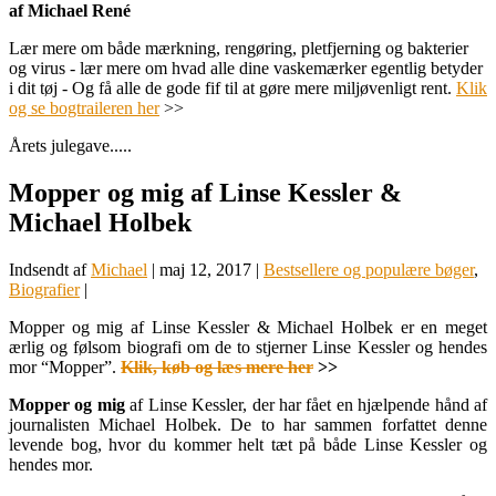
af Michael René
Lær mere om både mærkning, rengøring, pletfjerning og bakterier
og virus - lær mere om hvad alle dine vaskemærker egentlig betyder
i dit tøj - Og få alle de gode fif til at gøre mere miljøvenligt rent.
Klik
og se bogtraileren her
>>
Årets julegave.....
Mopper og mig af Linse Kessler &
Michael Holbek
Indsendt af
Michael
|
maj 12, 2017
|
Bestsellere og populære bøger
,
Biografier
|
Mopper og mig af Linse Kessler & Michael Holbek er en meget
ærlig og følsom biografi om de to stjerner Linse Kessler og hendes
mor “Mopper”.
Klik, køb og læs mere her
>>
Mopper og mig
af Linse Kessler, der har fået en hjælpende hånd af
journalisten Michael Holbek. De to har sammen forfattet denne
levende bog, hvor du kommer helt tæt på både Linse Kessler og
hendes mor.