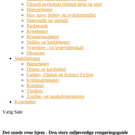
Filosofi psykologi religion krop og sind
Historiebøger
Hus, have, hobby og nydelsesmidler
Matematik og statistik
Pædagogik
Rejsebøger
Rengøringsbøger
Strikke og hæklebøger
Sygepleje - og lægevidenskab
Økonomi
Skønlitteratur
Børnebøger
Drama og kærlighed
Fantasy, Fiktion og Science Fiction
Kriminalromaner
Romaner
Thrillere
Zombie- og apokalypsegenren
Kogebøger
Vælg Side
Det sunde rene hjem - Den store miljøvenlige rengøringsguide