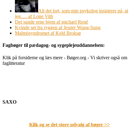
Alt det lort, som min psykolog insisterer på, at
jeg…. af Lone Vith
Det sunde rene hjem af michael René
Kvinde set fra ryggen af Jesper Wung-Sung
Malmösyndromet af Keld Broksø
Fagbøger til pædagog- og sygeplejeuddannelsen:
Klik på forsiderne og læs mere - Bøger.org - Vi skriver også om
faglitteratur
SAXO
Klik og se det store udvalg af bøger
>>