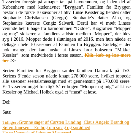
Tv-serien foregår på amager tæt på havnemolen, og i den del af
København med kælenavnet “Bryggen”. Familien fra Bryggen
bestod i de første 10 sæsoner af hhv. Linse Kessler og hendes datter
Stephanie Christiansen (Geggo). Stephanie’s datter Alba, og
Stephanies kæreste Cengiz Salvarli. Dertil har vi mødt Linses
veninde helt tilbage fra barndommen “Didde”. Biografien “Mopper
og mig” skitserer, at familiens ældste medlem “Mopper”, der blev
syg i 2016. Mopper døde i slutningen af 2016, men hun nåede at
deltage i hele 10 sæsoner af Familien fra Bryggen. Endelig er der
nok mange, der kan huske at Linses bror bokseren “Mikkel
Kessler”, som medvirkede i første sæson.
Klik, køb og læs mere
her
>>
Serien Familien fra Bryggen samler familien Danmark på Tv3.
Seriens 9’ende sæson nåede knapt 278.000 seere, hvilket toppede
alle sæsoner seertalsmæssigt med et gennemsnit på 170.000 seere.
Er Tv-serien noget for dig? Så er bogen “Mopper og mig” af Linse
Kessler og Michael Holbek også et “must” at læse.
Del:
Sats:
Grønne sager af Carsten Lunding, Claus Angelo Brandt og
Tidligere
Søren Jonesen – En bog om smag og sprødhed
Vegansk af Johanne Mosgaard
Næste