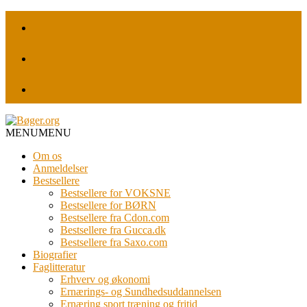
MENU
MENU
Om os
Anmeldelser
Bestsellere
Bestsellere for VOKSNE
Bestsellere for BØRN
Bestsellere fra Cdon.com
Bestsellere fra Gucca.dk
Bestsellere fra Saxo.com
Biografier
Faglitteratur
Erhverv og økonomi
Ernærings- og Sundhedsuddannelsen
Ernæring sport træning og fritid