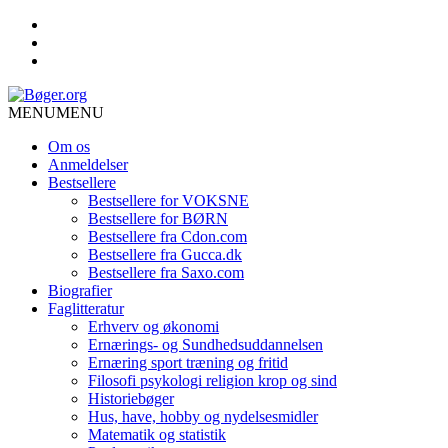
MENU
MENU
Om os
Anmeldelser
Bestsellere
Bestsellere for VOKSNE
Bestsellere for BØRN
Bestsellere fra Cdon.com
Bestsellere fra Gucca.dk
Bestsellere fra Saxo.com
Biografier
Faglitteratur
Erhverv og økonomi
Ernærings- og Sundhedsuddannelsen
Ernæring sport træning og fritid
Filosofi psykologi religion krop og sind
Historiebøger
Hus, have, hobby og nydelsesmidler
Matematik og statistik