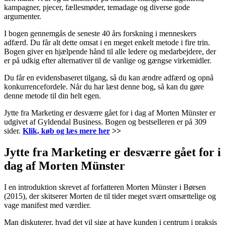
kampagner, pjecer, fællesmøder, temadage og diverse gode
argumenter.
I bogen gennemgås de seneste 40 års forskning i menneskers
adfærd. Du får alt dette omsat i en meget enkelt metode i fire trin.
Bogen giver en hjælpende hånd til alle ledere og medarbejdere, der
er på udkig efter alternativer til de vanlige og gængse virkemidler.
Du får en evidensbaseret tilgang, så du kan ændre adfærd og opnå
konkurrencefordele. Når du har læst denne bog, så kan du gøre
denne metode til din helt egen.
Jytte fra Marketing er desværre gået for i dag af Morten Münster er
udgivet af Gyldendal Business. Bogen og bestselleren er på 309
sider.
Klik, køb og læs mere her
>>
Jytte fra Marketing er desværre gået for i
dag af Morten Münster
I en introduktion skrevet af forfatteren Morten Münster i Børsen
(2015), der skitserer Morten de til tider meget svært omsættelige og
vage manifest med værdier.
Man diskuterer, hvad det vil sige at have kunden i centrum i praksis