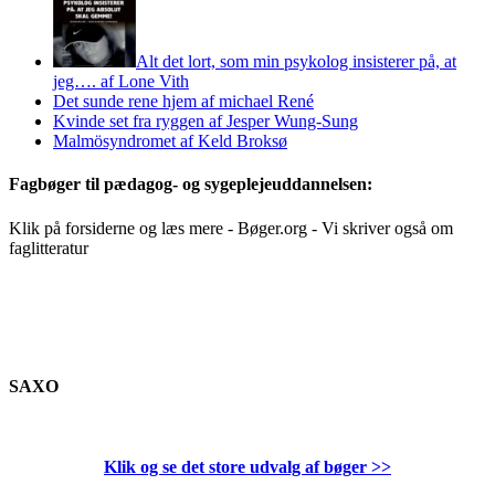
Alt det lort, som min psykolog insisterer på, at
jeg…. af Lone Vith
Det sunde rene hjem af michael René
Kvinde set fra ryggen af Jesper Wung-Sung
Malmösyndromet af Keld Broksø
Fagbøger til pædagog- og sygeplejeuddannelsen:
Klik på forsiderne og læs mere - Bøger.org - Vi skriver også om
faglitteratur
SAXO
Klik og se det store udvalg af bøger
>>