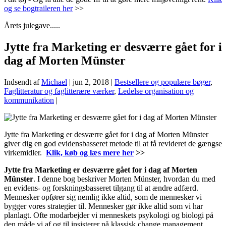
og se bogtraileren her
>>
Årets julegave.....
Jytte fra Marketing er desværre gået for i
dag af Morten Münster
Indsendt af
Michael
|
jun 2, 2018
|
Bestsellere og populære bøger
,
Faglitteratur og faglitterære værker
,
Ledelse organisation og
kommunikation
|
Jytte fra Marketing er desværre gået for i dag af Morten Münster
giver dig en god evidensbasseret metode til at få revideret de gængse
virkemidler.
Klik, køb og læs mere her
>>
Jytte fra Marketing er desværre gået for i dag af Morten
Münster
. I denne bog beskriver Morten Münster, hvordan du med
en evidens- og forskningsbasseret tilgang til at ændre adfærd.
Mennesker opfører sig nemlig ikke altid, som de mennesker vi
bygger vores strategier til. Mennesker gør ikke altid som vi har
planlagt. Ofte modarbejder vi menneskets psykologi og biologi på
den måde vi af og til insisterer på klassisk change management,