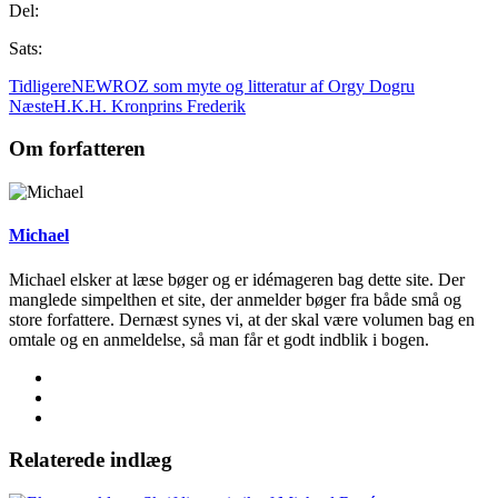
Del:
Sats:
Tidligere
NEWROZ som myte og litteratur af Orgy Dogru
Næste
H.K.H. Kronprins Frederik
Om forfatteren
Michael
Michael elsker at læse bøger og er idémageren bag dette site. Der
manglede simpelthen et site, der anmelder bøger fra både små og
store forfattere. Dernæst synes vi, at der skal være volumen bag en
omtale og en anmeldelse, så man får et godt indblik i bogen.
Relaterede indlæg