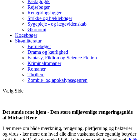
Pædagogik
Rejsebøger
Rengøringsbøger
Strikke og hæklebøger
Sygepleje - og lægevidenskab
Økonomi
Kogebøger
Skønlitteratur
Børnebøger
Drama og kærlighed
Fantasy, Fiktion og Science Fiction
Kriminalromaner
Romaner
Thrillere
Zombie- og apokalypsegenren
Vælg Side
Det sunde rene hjem - Den store miljøvenlige rengøringsguide
af Michael René
Lær mere om både mærkning, rengøring, pletfjerning og bakterier
og virus - lær mere om hvad alle dine vaskemærker egentlig betyder
i dit tøj - Og få alle de gode fif til at gøre mere miljøvenligt rent.
Klik