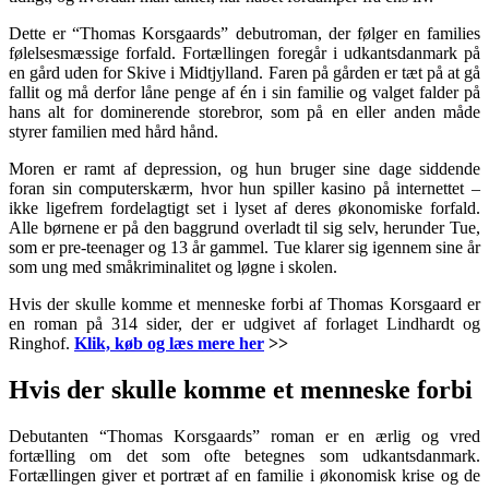
Dette er “Thomas Korsgaards” debutroman, der følger en families
følelsesmæssige forfald. Fortællingen foregår i udkantsdanmark på
en gård uden for Skive i Mi
dtjylland.
Faren på gården er tæt på at gå
fallit og må derfor låne penge af én i sin familie og valget falder på
hans alt for dominerende storebror, som på en eller anden måde
styrer familien med hård hånd.
Moren er ramt af depression, og hun bruger sine dage siddende
foran sin computerskærm, hvor hun spiller kasino på internettet –
ikke ligefrem fordelagtigt set i lyset af deres økonomiske forfald.
Alle børnene er på den baggrund overladt til sig selv, herunder Tue,
som er pre-teenager og 13 år gammel. Tue klarer sig igennem sine år
som ung med småkriminalitet og løgne i skolen.
Hvis der skulle komme et menneske forbi af
Thomas Korsgaard er
en roman på 314 sider, der er udgivet af forlaget Lindhardt og
Ringhof.
Klik, køb og læs mere her
>>
Hvis der skulle komme et menneske forbi
Debutanten “Thomas Korsgaards” roman er en ærlig og vred
fortælling om det som ofte betegnes som udkantsdanmark.
Fortællingen giver et portræt af en familie i økonomisk krise og de