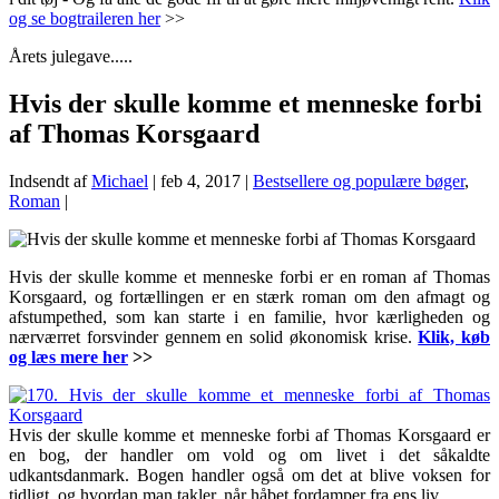
og se bogtraileren her
>>
Årets julegave.....
Hvis der skulle komme et menneske forbi
af Thomas Korsgaard
Indsendt af
Michael
|
feb 4, 2017
|
Bestsellere og populære bøger
,
Roman
|
Hvis der skulle komme et menneske forbi er en roman af
Thomas
Korsgaard, og fortællingen er en stærk roman om den afmagt og
afstumpethed, som kan starte i en familie, hvor kærligheden og
nærværret forsvinder gennem en solid økonomisk krise.
Klik, køb
og læs mere her
>>
Hvis der skulle komme et menneske forbi af
Thomas Korsgaard er
en bog, der handler om vold og om livet i det såkaldte
udkantsdanmark. Bogen handler også om det at blive voksen for
tidligt, og hvordan man takler, når håbet fordamper fra ens liv.