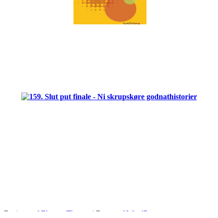
.
.
.
.
Designet af
Elegant Themes
| Drevet af
WordPress