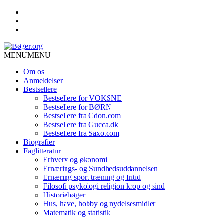
MENU
MENU
Om os
Anmeldelser
Bestsellere
Bestsellere for VOKSNE
Bestsellere for BØRN
Bestsellere fra Cdon.com
Bestsellere fra Gucca.dk
Bestsellere fra Saxo.com
Biografier
Faglitteratur
Erhverv og økonomi
Ernærings- og Sundhedsuddannelsen
Ernæring sport træning og fritid
Filosofi psykologi religion krop og sind
Historiebøger
Hus, have, hobby og nydelsesmidler
Matematik og statistik