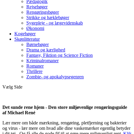
Pædagogik
Rejsebøger
Rengøringsbøger
Strikke og hæklebøger
Sygepleje - og lægevidenskab
Økonomi
Kogebøger
Skønlitteratur
Børnebøger
Drama og kærlighed
Fantasy, Fiktion og Science Fiction
Kriminalromaner
Romaner
Thrillere
Zombie- og apokalypsegenren
Vælg Side
Det sunde rene hjem - Den store miljøvenlige rengøringsguide
af Michael René
Lær mere om både mærkning, rengøring, pletfjerning og bakterier
og virus - lær mere om hvad alle dine vaskemærker egentlig betyder
i dit tøj - Og få alle de gode fif til at gøre mere miljøvenligt rent.
Klik