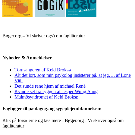
Bøger.org – Vi skriver også om faglitteratur
Nyheder & Anmeldelser
Tornsangeren af Keld Broksø
Alt det lort, som min psykolog insisterer på, at jeg…. af Lone
Vith
Det sunde rene hjem af michael René
Kvinde set fra ryggen af Jesper Wung-Sung
Malmösyndromet af Keld Broksø
Fagbøger til pædagog- og sygeplejeuddannelsen:
Klik på forsiderne og læs mere - Bøger.org - Vi skriver også om
faglitteratur