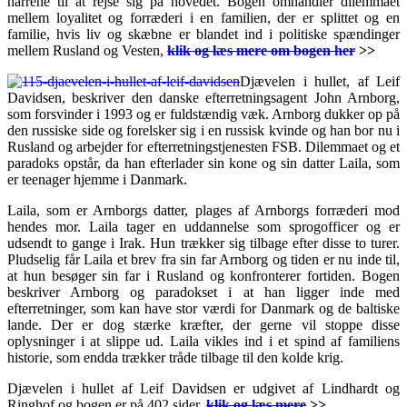
hårrene til at rejse sig på hovedet. Bogen omhandler dilemmaet
mellem loyalitet og forræderi i en familien, der er splittet og en
familie, hvis liv og skæbne er blandet ind i politiske spændinger
mellem Rusland og Vesten,
klik og læs mere om bogen her
>>
Djævelen i hullet, af Leif
Davidsen, beskriver den danske efterretnin
gsagent John Arnborg,
som forsvinder i 1993 og er fuldstændig væk. Arnborg dukker op på
den russiske side og forelsker sig i en russisk kvinde og han bor nu i
Rusland og arbejder for efterretningstjenesten FSB. Dilemmaet og et
paradoks opstår, da han efterlader sin kone og sin datter Laila, som
er teenager hjemme i Danmark.
Laila, som er Arnborgs datter, plages af Arnborgs forræderi mod
hendes mor. Laila tager en uddannelse som
sprogofficer og er
udsendt to gange i Irak. Hun trækker sig tilbage efter disse to turer.
Pludselig får Laila et brev fra sin far Arnborg og tiden er nu inde til,
at hun besøger sin far i Rusland og konfronterer fortiden. Bogen
beskriver Arnborg og paradokset i at han ligger inde med
efterretninger, som kan have stor værdi for Danmark og de baltiske
lande. Der er dog stærke kræfter, der gerne vil stoppe disse
oplysninger i at slippe ud. Laila vikles ind i et spind af familiens
historie, som endda trækker tråde tilbage til den kolde krig.
Djævelen i hullet af Leif Davidsen er udgivet af Lindhardt og
Ringhof og bogen er på 402 sider,
klik og læs mere
>>