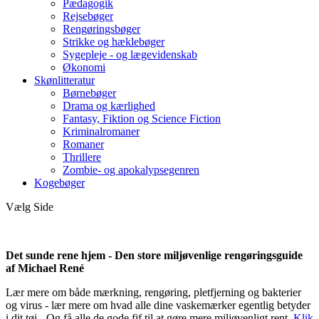
Pædagogik
Rejsebøger
Rengøringsbøger
Strikke og hæklebøger
Sygepleje - og lægevidenskab
Økonomi
Skønlitteratur
Børnebøger
Drama og kærlighed
Fantasy, Fiktion og Science Fiction
Kriminalromaner
Romaner
Thrillere
Zombie- og apokalypsegenren
Kogebøger
Vælg Side
Det sunde rene hjem - Den store miljøvenlige rengøringsguide
af Michael René
Lær mere om både mærkning, rengøring, pletfjerning og bakterier
og virus - lær mere om hvad alle dine vaskemærker egentlig betyder
i dit tøj - Og få alle de gode fif til at gøre mere miljøvenligt rent.
Klik