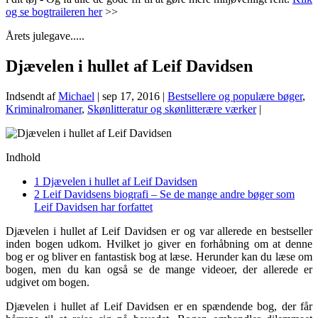
og se bogtraileren her
>>
Årets julegave.....
Djævelen i hullet af Leif Davidsen
Indsendt af
Michael
|
sep 17, 2016
|
Bestsellere og populære bøger
,
Kriminalromaner
,
Skønlitteratur og skønlitterære værker
|
Indhold
1
Djævelen i hullet af Leif Davidsen
2
Leif Davidsens biografi – Se de mange andre bøger som
Leif Davidsen har forfattet
Djævelen i hullet af Leif Davidsen er og var allerede en bestseller
inden bogen udkom. Hvilket jo giver en forhåbning om at denne
bog er og bliver en fantastisk bog at læse. Herunder kan du læse om
bogen, men du kan også se de mange videoer, der allerede er
udgivet om bogen.
Djævelen i hullet af Leif Davidsen er en spændende bog, der får