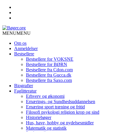
MENU
MENU
Om os
Anmeldelser
Bestsellere
Bestsellere for VOKSNE
Bestsellere for BØRN
Bestsellere fra Cdon.com
Bestsellere fra Gucca.dk
Bestsellere fra Saxo.com
Biografier
Faglitteratur
Erhverv og økonomi
Ernærings- og Sundhedsuddannelsen
Ernæring sport træning og fritid
Filosofi psykologi religion krop og sind
Historiebøger
Hus, have, hobby og nydelsesmidler
Matematik og statistik