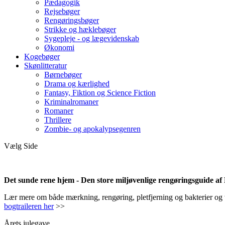
Pædagogik
Rejsebøger
Rengøringsbøger
Strikke og hæklebøger
Sygepleje - og lægevidenskab
Økonomi
Kogebøger
Skønlitteratur
Børnebøger
Drama og kærlighed
Fantasy, Fiktion og Science Fiction
Kriminalromaner
Romaner
Thrillere
Zombie- og apokalypsegenren
Vælg Side
Det sunde rene hjem - Den store miljøvenlige rengøringsguide a
Lær mere om både mærkning, rengøring, pletfjerning og bakterier og vir
bogtraileren her
>>
Årets julegave.....