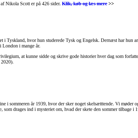
f Nikola Scott er på 426 sider.
Klik, køb og læs mere
>>
tetet i Tyskland, hvor hun studerede Tysk og Engelsk. Dernæst har hun a
 i London i mange år.
 privilegium, at kunne sidde og skrive gode historier hver dag som forfa
, 2020).
.
 i sommeren år 1939, hvor der sker noget skelsætttende. Vi møder ogs
, som drages ind i mysteriet om, hvad der skete den sommer tilbage i 