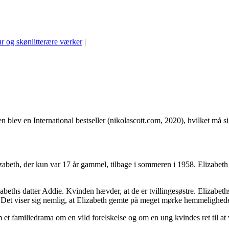
ur og skønlitterære værker
|
ev en International bestseller (nikolascott.com, 2020), hvilket må sig
abeth, der kun var 17 år gammel, tilbage i sommeren i 1958. Elizabeth
ths datter Addie. Kvinden hævder, at de er tvillingesøstre. Elizabeths d
r. Det viser sig nemlig, at Elizabeth gemte på meget mørke hemmeligh
t familiedrama om en vild forelskelse og om en ung kvindes ret til at væ