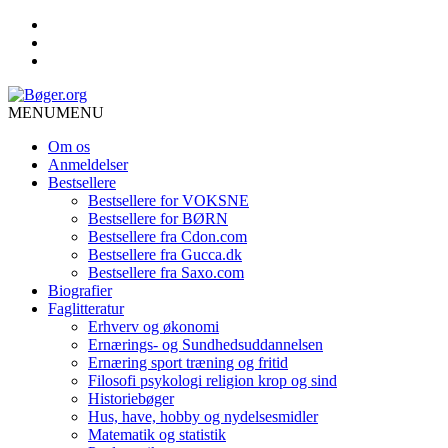
MENU
MENU
Om os
Anmeldelser
Bestsellere
Bestsellere for VOKSNE
Bestsellere for BØRN
Bestsellere fra Cdon.com
Bestsellere fra Gucca.dk
Bestsellere fra Saxo.com
Biografier
Faglitteratur
Erhverv og økonomi
Ernærings- og Sundhedsuddannelsen
Ernæring sport træning og fritid
Filosofi psykologi religion krop og sind
Historiebøger
Hus, have, hobby og nydelsesmidler
Matematik og statistik