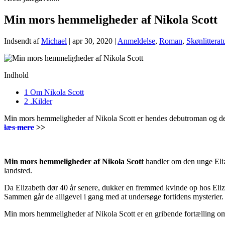
Min mors hemmeligheder af Nikola Scott
Indsendt af
Michael
|
apr 30, 2020
|
Anmeldelse
,
Roman
,
Skønlitterat
Indhold
1
Om Nikola Scott
2
.Kilder
Min mors hemmeligheder af Nikola Scott er hendes debutroman og den bl
læs mere
>>
Min mors hemmeligheder af Nikola Scott
handler om den unge Eliz
landsted.
Da Elizabeth dør 40 år senere, dukker en fremmed kvinde op hos Elizabe
Sammen går de alligevel i gang med at undersøge fortidens mysterie
Min mors hemmeligheder af Nikola Scott er en gribende fortælling om e