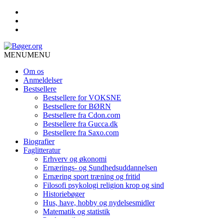
MENU
MENU
Om os
Anmeldelser
Bestsellere
Bestsellere for VOKSNE
Bestsellere for BØRN
Bestsellere fra Cdon.com
Bestsellere fra Gucca.dk
Bestsellere fra Saxo.com
Biografier
Faglitteratur
Erhverv og økonomi
Ernærings- og Sundhedsuddannelsen
Ernæring sport træning og fritid
Filosofi psykologi religion krop og sind
Historiebøger
Hus, have, hobby og nydelsesmidler
Matematik og statistik