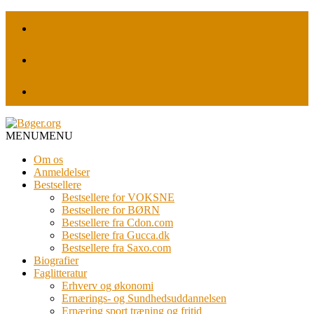
MENU
MENU
Om os
Anmeldelser
Bestsellere
Bestsellere for VOKSNE
Bestsellere for BØRN
Bestsellere fra Cdon.com
Bestsellere fra Gucca.dk
Bestsellere fra Saxo.com
Biografier
Faglitteratur
Erhverv og økonomi
Ernærings- og Sundhedsuddannelsen
Ernæring sport træning og fritid