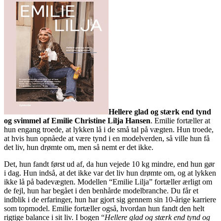
Hellere glad og stærk end tynd
og svimmel af Emilie Christine Lilja Hansen
. Emilie fortæller at
hun engang troede, at lykken lå i de små tal på vægten. Hun troede,
at hvis hun opnåede at være tynd i en modelverden, så ville hun få
det liv, hun drømte om, men så nemt er det ikke.
Det, hun fandt først ud af, da hun vejede 10 kg mindre, end hun gør
i dag. Hun indså, at det ikke var det liv hun drømte om, og at lykken
ikke lå p
å badevægten. Modellen “Emilie Lilja” fortæller ærligt om
de fejl, hun har begået i den benhårde modelbranche. Du får et
indblik i de erfaringer, hun har gjort sig gennem sin 10-årige karriere
som topmodel. Emilie fortæller også, hvordan hun fandt den helt
rigtige balance i sit liv. I bogen “
Hellere glad og stærk end tynd og