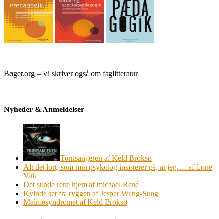
Bøger.org – Vi skriver også om faglitteratur
Nyheder & Anmeldelser
Tornsangeren af Keld Broksø
Alt det lort, som min psykolog insisterer på, at jeg…. af Lone
Vith
Det sunde rene hjem af michael René
Kvinde set fra ryggen af Jesper Wung-Sung
Malmösyndromet af Keld Broksø