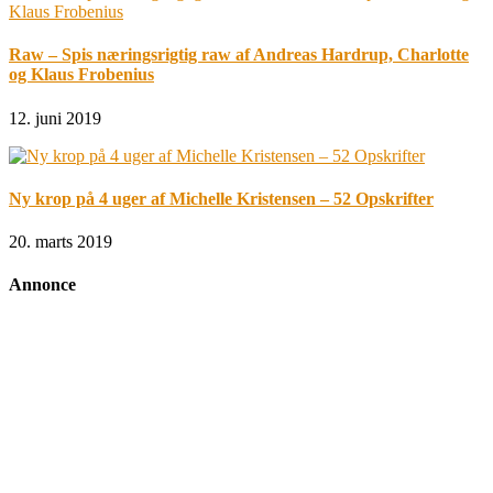
Raw – Spis næringsrigtig raw af Andreas Hardrup, Charlotte
og Klaus Frobenius
12. juni 2019
Ny krop på 4 uger af Michelle Kristensen – 52 Opskrifter
20. marts 2019
Annonce