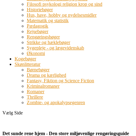
Filosofi psykologi religion krop og sind
Historiebøger
Hus, have, hobby og nydelsesmidler
Matematik og statistik
Pædagogik
Rejsebøger
Rengøringsbøger
Strikke og hæklebøger
Sygepleje - og lægevidenskab
Økonomi
Kogebøger
Skønlitteratur
Børnebøger
Drama og kærlighed
Fantasy, Fiktion og Science Fiction
Kriminalromaner
Romaner
Thrillere
Zombie- og apokalypsegenren
Vælg Side
Det sunde rene hjem - Den store miljøvenlige rengøringsguide