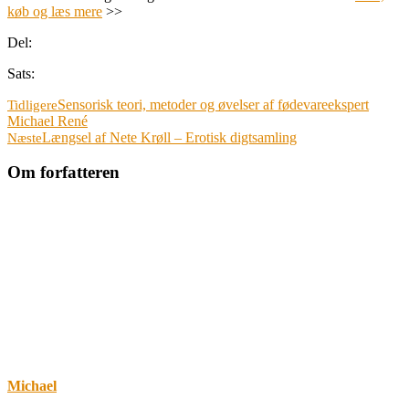
køb og læs mere
>>
Del:
Sats:
Sensorisk teori, metoder og øvelser af fødevareekspert
Tidligere
Michael René
Længsel af Nete Krøll – Erotisk digtsamling
Næste
Om forfatteren
Michael