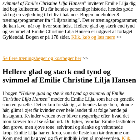
svimmel af Emilie Christine Lilja Hansen
”
inviterer Emilie Lilja dig
ind bag kulisserne. Du får hendes personlige historie, hendes gode
råd og en vejledning til et liv i balance. Bogen indeholder 8
træningsprogrammer fra “Liljatraining”. Det er træningsprogrammer,
du kan lave, når og hvor som helst.
Hellere glad og stærk end tynd
og svimmel af Emilie Christine Lilja Hansen er udgivet af forlaget
Gyldendal. Bogen er på 178 sider.
Klik, køb og læs mere
>>
.
Se flere træningsbøger og kostbøger her
>>
Hellere glad og stærk end tynd og
svimmel af Emilie Christine Lilja Hansen
I bogen “
Hellere glad og stærk end tynd og svimmel af Emilie
Christine Lilja Hansen
” møder du Emilie Lilja, som har en
genetik
som en gazelle. Det er kun forståeligt, at hendes lange ben, blonde
hår, glimt i øjet får kvinder over hele landet til at følge hende på
Instagram. Kvinder verden over bliver nysgerrige efter, hvad det
mon kræver for at se sådan ud. Du hører, hvordan Emilie fastholder
den grove, men sjove tone, selvironi og slanke og veltrænede
krop.
Emilie Lilja har en krop, som de fleste kun tør drømme om.
Kom med ind bag ved og få et indblik i den rå modeverden.
Klik,