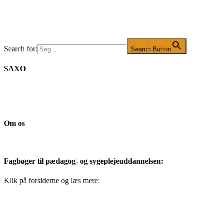
Search for:
Search Button
SAXO
Om os
Fagbøger til pædagog- og sygeplejeuddannelsen:
Klik på forsiderne og læs mere: