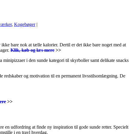
 værker
,
Kogebøger
|
ke bare nok at tælle kalorier. Dertil er det ikke bare noget med at
sager.
Klik, køb og læs mere
>>
ra minipizzaer i den sunde kategori til skyrboller samt delikate snacks
 redskaber og motivation til en permanent livsstilsomlægning. De
ere
>>
 en udfordring at finde ny inspiration til gode sunde retter. Specielt
mstille i en travl hverdag.