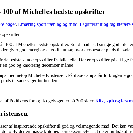
100 af Michelles bedste opskrifter
ære bøger
,
Ernæring sport træning og fritid
,
Faglitteratur og faglitterære
 100 af Michelles bedste opskrifter. Sund mad skal smage godt, det er ik
 der giver god energi og et godt humør, hvor der også er plads til søde 
 de bedste sunde opskrifter fra Michelle. Der er opskrifter på alt lige f
ter en god og kalorierig december måned.
ps med netop Michelle Kristensen. På disse camps får forbrugerne gode
 plads til søde sager indimellem.
vet af Politikens forlag. Kogebogen er på 200 sider.
Klik, køb og læs m
ristensen
asser af inspirerende opskrifter til god og velsmagende mad. Det kan være
 der opfylder en masse kriterier, som eksempelvis, at de er hurtige at fre