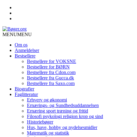
MENU
MENU
Om os
Anmeldelser
Bestsellere
Bestsellere for VOKSNE
Bestsellere for BØRN
Bestsellere fra Cdon.com
Bestsellere fra Gucca.dk
Bestsellere fra Saxo.com
Biografier
Faglitteratur
Erhverv og økonomi
Ernærings- og Sundhedsuddannelsen
Ernæring sport træning og fritid
Filosofi psykologi religion krop og sind
Historiebøger
Hus, have, hobby og nydelsesmidler
Matematik og statistik