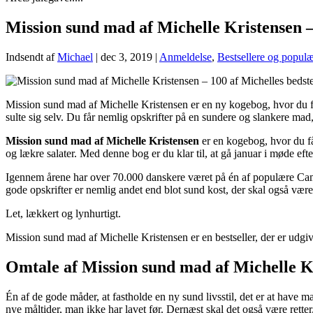
Mission sund mad af Michelle Kristensen – 
Indsendt af
Michael
|
dec 3, 2019
|
Anmeldelse
,
Bestsellere og popul
Mission sund mad af Michelle Kristensen er en ny kogebog, hvor du får
sulte sig selv. Du får nemlig opskrifter på en sundere og slankere mad,
Mission sund mad af Michelle Kristensen
er en kogebog, hvor du får
og lækre salater. Med denne bog er du klar til, at gå januar i møde ef
Igennem årene har over 70.000 danskere været på én af populære Cam
gode opskrifter er nemlig andet end blot sund kost, der skal også være
Let, lækkert og lynhurtigt.
Mission sund mad af Michelle Kristensen er en bestseller, der er udgi
Omtale af Mission sund mad af Michelle K
Én af de gode måder, at fastholde en ny sund livsstil, det er at have m
nye måltider, man ikke har lavet før. Dernæst skal det også være retter,