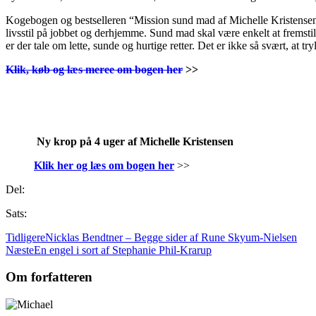
Kogebogen og bestselleren “Mission sund mad af Michelle Kristensen” s
livsstil på jobbet og derhjemme. Sund mad skal være enkelt at fremstille
er der tale om lette, sunde og hurtige retter. Det er ikke så svært, at
Klik, køb og læs meree om bogen her
>>
.
.
Ny krop på 4 uger af Michelle Kristensen
Klik her og læs om bogen her
>>
Del:
Sats:
Tidligere
Nicklas Bendtner – Begge sider af Rune Skyum-Nielsen
Næste
En engel i sort af Stephanie Phil-Krarup
Om forfatteren