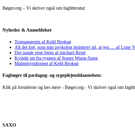
Bøger.org – Vi skriver også om faglitteratur
Nyheder & Anmeldelser
Tornsangeren af Keld Broksø
Alt det lort, som min psykolog insisterer på, at jeg…. af Lone V
Det sunde rene hjem af michael René
Kvinde set fra ryggen af Jesper Wung-Sung
Malmösyndromet af Keld Broksø
Fagbøger til pædagog- og sygeplejeuddannelsen:
Klik på forsiderne og læs mere - Bøger.org - Vi skriver også om faglit
SAXO