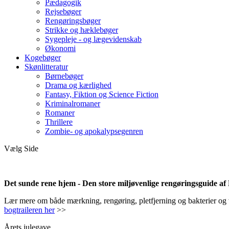
Pædagogik
Rejsebøger
Rengøringsbøger
Strikke og hæklebøger
Sygepleje - og lægevidenskab
Økonomi
Kogebøger
Skønlitteratur
Børnebøger
Drama og kærlighed
Fantasy, Fiktion og Science Fiction
Kriminalromaner
Romaner
Thrillere
Zombie- og apokalypsegenren
Vælg Side
Det sunde rene hjem - Den store miljøvenlige rengøringsguide a
Lær mere om både mærkning, rengøring, pletfjerning og bakterier og vir
bogtraileren her
>>
Årets julegave.....