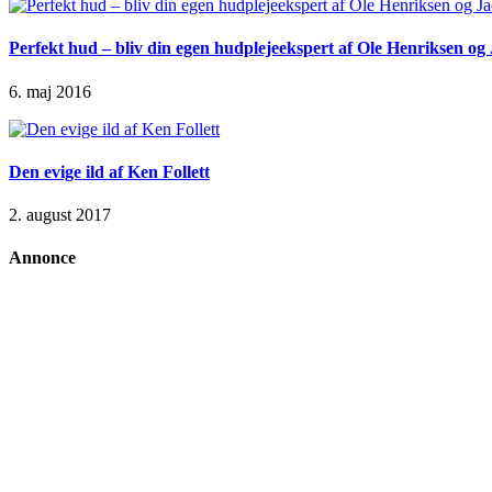
Perfekt hud – bliv din egen hudplejeekspert af Ole Henriksen og
6. maj 2016
Den evige ild af Ken Follett
2. august 2017
Annonce