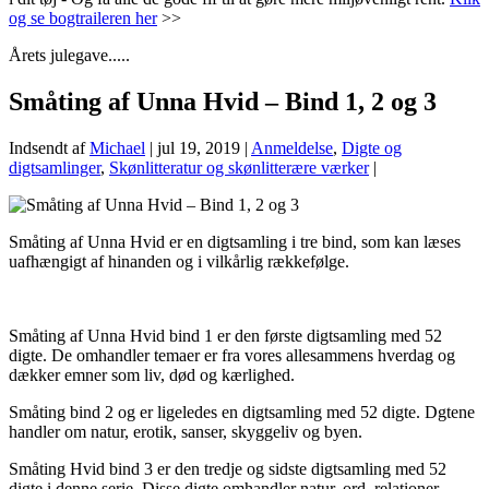
og se bogtraileren her
>>
Årets julegave.....
Småting af Unna Hvid – Bind 1, 2 og 3
Indsendt af
Michael
|
jul 19, 2019
|
Anmeldelse
,
Digte og
digtsamlinger
,
Skønlitteratur og skønlitterære værker
|
Småting af Unna Hvid er en digtsamling i tre bind, som kan læses
uafhængigt af hinanden og i vilkårlig rækkefølge.
Småting af Unna Hvid bind 1 er den første digtsamling med 52
digte. De omhandler temaer er fra vores allesammens hverdag og
dækker emner som liv, død og kærlighed.
Småting bind 2 og er ligeledes en digtsamling med 52 digte. Dgtene
handler om natur, erotik, sanser, skyggeliv og byen.
Småting Hvid bind 3 er den tredje og sidste digtsamling med 52
digte i denne serie. Disse digte omhandler natur, ord, relationer,