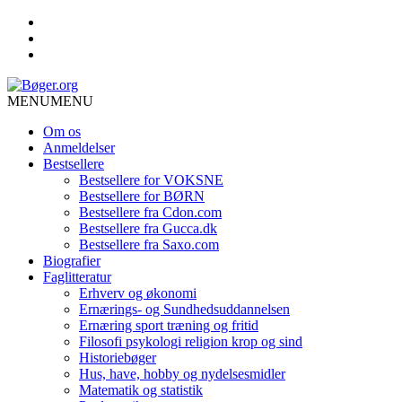
MENU
MENU
Om os
Anmeldelser
Bestsellere
Bestsellere for VOKSNE
Bestsellere for BØRN
Bestsellere fra Cdon.com
Bestsellere fra Gucca.dk
Bestsellere fra Saxo.com
Biografier
Faglitteratur
Erhverv og økonomi
Ernærings- og Sundhedsuddannelsen
Ernæring sport træning og fritid
Filosofi psykologi religion krop og sind
Historiebøger
Hus, have, hobby og nydelsesmidler
Matematik og statistik