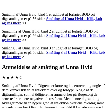
Småting af Unna Hvid, bind 1 er udgivet af forlaget BOD og
digtsamlingen er på 56 sider.
Småting af Unna Hvid – Klik, køb
og læs mere
>>
Småting 2 af Unna Hvid, bind 2 er udgivet af forlaget BOD og
digtsamlingen er på 56 sider.
Småting 2 af Unna Hvid – Klik, køb
og læs mere
>>
Småting 3 af Unna Hvid, bind 3 er udgivet af forlaget BOD og
digtsamlingen er på 56 sider.
Småting 3 af Unna Hvid – Klik, køb
og læs mere
>
Anmeldelse af småting af Unna Hvid
★ ★ ★ ★ ✩
Småting af Unna Hvid. Digtene er korte og kocentreret, og nogle af
dem kræver lidt tid at reflektere over og fordøje. Nogle af de
digtsamlinger, som vi tidligere har anmeldt her på Bøger.org de
seneste år er mere negative i deres form. Men denne digtsamling
bidrager mere til en højere grad af reflektion over ens hverdag samt
ens relationer her i livet. Jeg kunne i hvert fald ikke lade være med