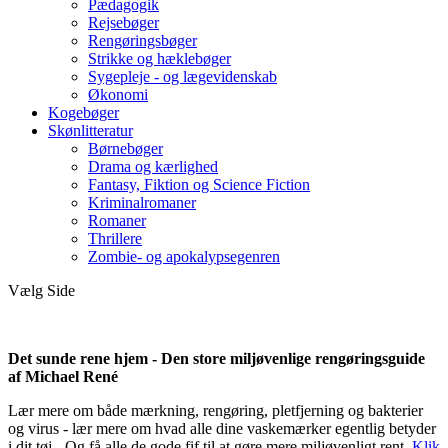
Pædagogik
Rejsebøger
Rengøringsbøger
Strikke og hæklebøger
Sygepleje - og lægevidenskab
Økonomi
Kogebøger
Skønlitteratur
Børnebøger
Drama og kærlighed
Fantasy, Fiktion og Science Fiction
Kriminalromaner
Romaner
Thrillere
Zombie- og apokalypsegenren
Vælg Side
Det sunde rene hjem - Den store miljøvenlige rengøringsguide
af Michael René
Lær mere om både mærkning, rengøring, pletfjerning og bakterier
og virus - lær mere om hvad alle dine vaskemærker egentlig betyder
i dit tøj - Og få alle de gode fif til at gøre mere miljøvenligt rent.
Klik