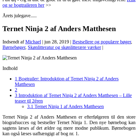
og se bogtraileren her
>>
Årets julegave.....
Ternet Ninja 2 af Anders Matthesen
Indsendt af
Michael
|
jun 28, 2019
|
Bestsellere og populære bøger
,
Børnebøger
,
Skønlitteratur og skønlitterære værker
|
Indhold
1
Bogtrailer: Introduktion af Ternet Ninja 2 af Anders
Matthesen
2
3
Introduktion af Ternet Ninja 2 af Anders Matthesen – Lille
teaser til 2éren
3.1
Ternet Ninja 1 af Anders Matthesen
Ternet Ninja 2 af Anders Matthesen er efterfølgeren til den store
biografsucces og bestseller Ternet Ninja 1. Den nye børnebog kan
sagtens læses af det ældre og mere modne publikum. Børnebogen
kan også læses uafhængigt af bog nr. 1.