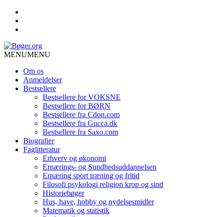
MENU
MENU
Om os
Anmeldelser
Bestsellere
Bestsellere for VOKSNE
Bestsellere for BØRN
Bestsellere fra Cdon.com
Bestsellere fra Gucca.dk
Bestsellere fra Saxo.com
Biografier
Faglitteratur
Erhverv og økonomi
Ernærings- og Sundhedsuddannelsen
Ernæring sport træning og fritid
Filosofi psykologi religion krop og sind
Historiebøger
Hus, have, hobby og nydelsesmidler
Matematik og statistik