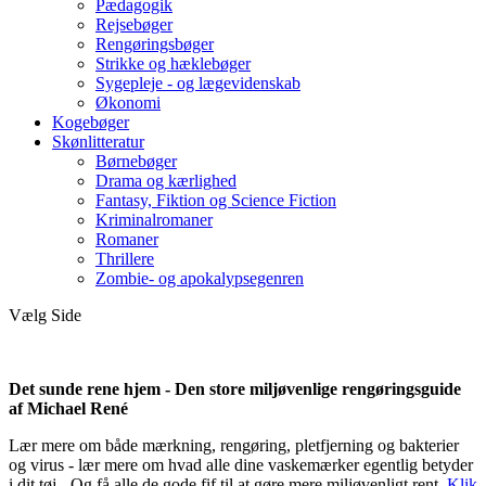
Pædagogik
Rejsebøger
Rengøringsbøger
Strikke og hæklebøger
Sygepleje - og lægevidenskab
Økonomi
Kogebøger
Skønlitteratur
Børnebøger
Drama og kærlighed
Fantasy, Fiktion og Science Fiction
Kriminalromaner
Romaner
Thrillere
Zombie- og apokalypsegenren
Vælg Side
Det sunde rene hjem - Den store miljøvenlige rengøringsguide
af Michael René
Lær mere om både mærkning, rengøring, pletfjerning og bakterier
og virus - lær mere om hvad alle dine vaskemærker egentlig betyder
i dit tøj - Og få alle de gode fif til at gøre mere miljøvenligt rent.
Klik