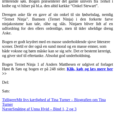
irriterende søn. Bogen præsenterer det gamle univers fra Terkel i
knibe og vi hilser på bl.a. den altid kække “Onkel Stewart”.
Drengen aske får en gave af sin onkel til sin fødselsdag, nemlig
“Ternet Ninja”. Bamsen (Ternet Ninja) i den forkerte farve
ninjakostume kan tale, råbe og slås. Ninjaen bliver lidt af en
udfordring for den ellers ordentlige, men til tider uheldige dreng
Aske.
Bogen er godt krydret med en masse underholdende sjove litterære
scener. Dertil er der også en sund moral og en masse emner, som
både voksne og børn måske kan se sig selv. Det er bestemt lærerigt,
og giver stof til eftertanke. Absolut god underholdning.
Bogen Ternet Ninja 1 af Anders Matthesen er udgivet af forlaget
Høst & Søn og bogen er på 248 sider.
Klik, køb og læs mere her
>>
Del:
Sats:
Tidligere
Mit livs kærlighed af Tina Turner – Biografien om Tina
Turner
Næste
Småting af Unna Hvid – Bind 1, 2 og 3