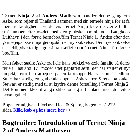
Ternet Ninja 2 af Anders Matthesen
handler denne gang om
Aske, som rejser til Thailand sammen med sin ternede ninja for at få
mere retfærdighed i verdenen. Ternet Ninja blev desværre bidt i
småstumper efter mødet med den glubske narkohund i Bangkoks
Lufthavn i den første børnebog/film Ternet Ninja 1. Ånden efter den
gamle japanske ninja genopstår i en ny skikkelse. Den nye skikkelse
er heldigvis stadig lige så rapkæftet som Ternet Ninja fra første
bog/film.
Man følger stadig Aske og hele hans pukkelryggede familie på deres
ferie i Thailand. Du møder atter papfaren Jørn, der har startet et nyt
projekt, hvor han arbejder på en tarm-app. Hans “store” stedbror
Sune har stadig en glubende appetit. Askes mor Sirene og onkel
Stewart er stadig med til at krydre denne fortælling i Ternet Ninja 2.
Det kommer ikke til at gå stille for sig i Thailand med det vilde
persongalleri.
Bogen er udgivet af forlaget Høst & Søn og bogen er på 272
sider.
Klik, køb og læs mere her
>>
Bogtrailer: Introduktion af Ternet Ninja
2 af Anders Matthesen