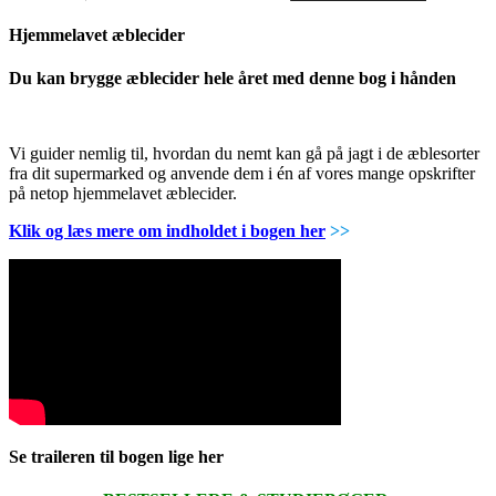
Hjemmelavet æblecider
Du kan brygge æblecider hele året med denne bog i hånden
Vi guider nemlig til, hvordan du nemt kan gå på jagt i de æblesorter
fra dit supermarked og anvende dem i én af vores mange opskrifter
på netop hjemmelavet æblecider.
Klik og læs mere om indholdet i bogen her
>>
Se traileren til bogen lige her