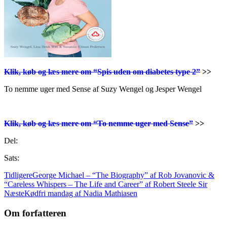
Klik, køb og læs mere om “Spis uden om diabetes type 2”
>>
To nemme uger med Sense af Suzy Wengel og Jesper Wengel
Klik, køb og læs mere om “To nemme uger med Sense”
>>
Del:
Sats:
Tidligere
George Michael – “The Biography” af Rob Jovanovic &
“Careless Whispers – The Life and Career” af Robert Steele Sir
Næste
Kødfri mandag af Nadia Mathiasen
Om forfatteren