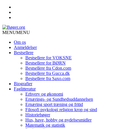
MENU
MENU
Om os
Anmeldelser
Bestsellere
Bestsellere for VOKSNE
Bestsellere for BØRN
Bestsellere fra Cdon.com
Bestsellere fra Gucca.dk
Bestsellere fra Saxo.com
Biografier
Faglitteratur
Erhverv og økonomi
Ernærings- og Sundhedsuddannelsen
Ernæring sport træning og fritid
Filosofi psykologi religion krop og sind
Historiebøger
Hus, have, hobby og nydelsesmidler
Matematik og statistik