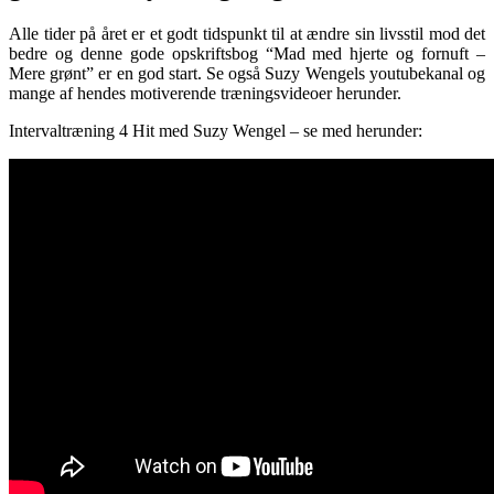
Alle tider på året er et godt tidspunkt til at ændre sin livsstil mod det
bedre og denne gode opskriftsbog “Mad med hjerte og fornuft –
Mere grønt” er en god start. Se også Suzy Wengels youtubekanal og
mange af hendes motiverende træningsvideoer herunder.
Intervaltræning 4 Hit med Suzy Wengel – se med herunder: