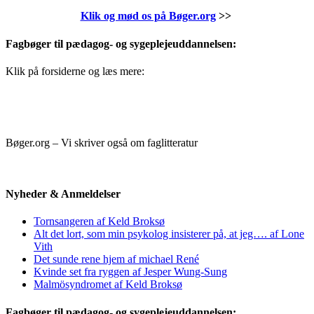
Klik og mød os på Bøger.org
>>
Fagbøger til pædagog- og sygeplejeuddannelsen:
Klik på forsiderne og læs mere:
Bøger.org – Vi skriver også om faglitteratur
Nyheder & Anmeldelser
Tornsangeren af Keld Broksø
Alt det lort, som min psykolog insisterer på, at jeg…. af Lone
Vith
Det sunde rene hjem af michael René
Kvinde set fra ryggen af Jesper Wung-Sung
Malmösyndromet af Keld Broksø
Fagbøger til pædagog- og sygeplejeuddannelsen: