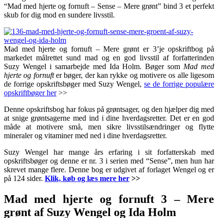
“Mad med hjerte og fornuft – Sense – Mere grønt” bind 3 et perfekt
skub for dig mod en sundere livsstil.
Mad med hjerte og fornuft – Mere grønt er 3’je opskriftbog på
markedet målrettet sund mad og en god livsstil af forfatterinden
Suzy Wengel i samarbejde med Ida Holm. Bøger som
Mad med
hjerte og fornuft
er bøger, der kan rykke og motivere os alle ligesom
de forrige opskriftsbøger med Suzy Wengel,
se de forrige populære
opskriftbøger her
>>
Denne opskriftsbog har fokus på grøntsager, og den hjælper dig med
at snige grøntsagerne med ind i dine hverdagsretter. Det er en god
måde at motivere små, men sikre livsstilsændringer og flytte
mineraler og vitaminer med ned i dine hverdagsretter.
Suzy Wengel har mange års erfaring i sit forfatterskab med
opskriftsbøger og denne er nr. 3 i serien med “Sense”, men hun har
skrevet mange flere. Denne bog er udgivet af forlaget Wengel og er
på 124 sider.
Klik, køb og læs mere her
>>
Mad med hjerte og fornuft 3 – Mere
grønt af Suzy Wengel og Ida Holm