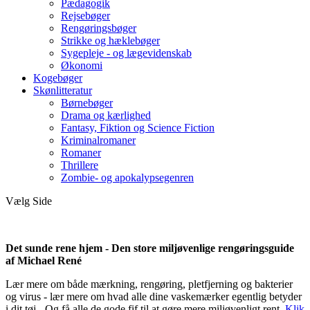
Pædagogik
Rejsebøger
Rengøringsbøger
Strikke og hæklebøger
Sygepleje - og lægevidenskab
Økonomi
Kogebøger
Skønlitteratur
Børnebøger
Drama og kærlighed
Fantasy, Fiktion og Science Fiction
Kriminalromaner
Romaner
Thrillere
Zombie- og apokalypsegenren
Vælg Side
Det sunde rene hjem - Den store miljøvenlige rengøringsguide
af Michael René
Lær mere om både mærkning, rengøring, pletfjerning og bakterier
og virus - lær mere om hvad alle dine vaskemærker egentlig betyder
i dit tøj - Og få alle de gode fif til at gøre mere miljøvenligt rent.
Klik