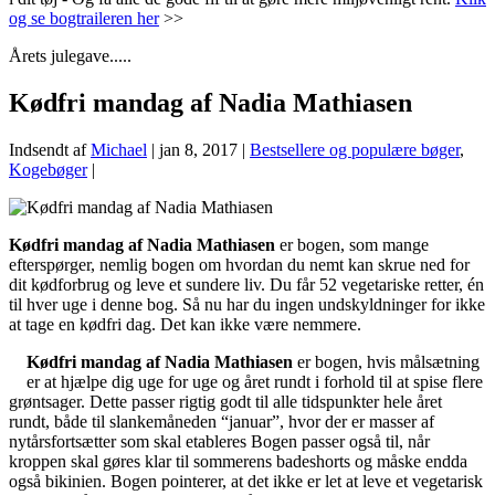
og se bogtraileren her
>>
Årets julegave.....
Kødfri mandag af Nadia Mathiasen
Indsendt af
Michael
|
jan 8, 2017
|
Bestsellere og populære bøger
,
Kogebøger
|
Kødfri mandag af Nadia Mathiasen
er bogen, som mange
efterspørger, nemlig bogen om hvordan du nemt kan skrue ned for
dit kødforbrug og leve et sundere liv. Du får 52 vegetariske retter, én
til hver uge i denne bog. Så nu har du ingen undskyldninger for ikke
at tage en kødfri dag. Det kan ikke være nemmere.
Kødfri mandag af Nadia Mathiasen
er bogen, hvis målsætning
er at hjælpe dig uge for uge og året rundt i forhold til at spise flere
grøntsager. Dette passer rigtig godt til alle tidspunkter hele året
rundt, både til slankemåneden “januar”, hvor der er masser af
nytårsfortsætter som skal etableres Bogen passer også til, når
kroppen skal gøres klar til sommerens badeshorts og måske endda
også bikinien. Bogen pointerer, at det ikke er let at leve et vegetarisk