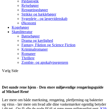
Pædagogik
Rejsebøger
Rengøringsbøger
Strikke og hæklebøger
Sygepleje - og lægevidenskab
Økonomi
Kogebøger
Skønlitteratur
Børnebøger
Drama og kærlighed
Fantasy, Fiktion og Science Fiction
Kriminalromaner
Romaner
Thrillere
Zombie- og apokalypsegenren
Vælg Side
Det sunde rene hjem - Den store miljøvenlige rengøringsguide
af Michael René
Lær mere om både mærkning, rengøring, pletfjerning og bakterier
og virus - lær mere om hvad alle dine vaskemærker egentlig betyder
i dit tøj - Og få alle de gode fif til at gøre mere miljøvenligt rent.
Klik