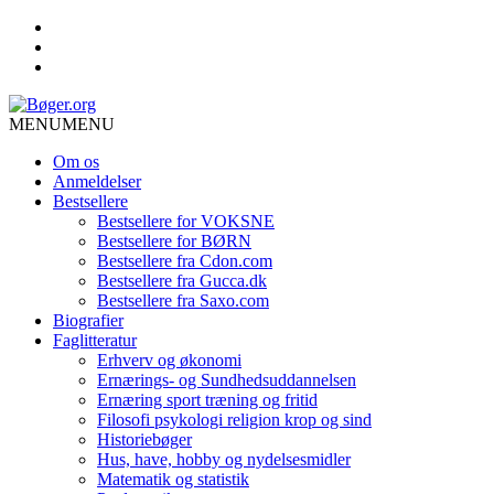
MENU
MENU
Om os
Anmeldelser
Bestsellere
Bestsellere for VOKSNE
Bestsellere for BØRN
Bestsellere fra Cdon.com
Bestsellere fra Gucca.dk
Bestsellere fra Saxo.com
Biografier
Faglitteratur
Erhverv og økonomi
Ernærings- og Sundhedsuddannelsen
Ernæring sport træning og fritid
Filosofi psykologi religion krop og sind
Historiebøger
Hus, have, hobby og nydelsesmidler
Matematik og statistik