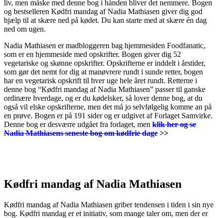
liv, men måske med denne bog i hånden bliver det nemmere. Bogen
og bestselleren Kødfri mandag af Nadia Mathiasen giver dig god
hjælp til at skære ned på kødet. Du kan starte med at skære én dag
ned om ugen.
Nadia Mathiasen er madbloggeren bag hjemmesiden Foodfanatic,
som er en hjemmeside med opskrifter. Bogen giver dig 52
vegetariske og skønne opskrifter. Opskrifterne er inddelt i årstider,
som gør det nemt for dig at manøvrere rundt i sunde retter, bogen
har en vegetarisk opskrift til hver uge hele året rundt. Retterne i
denne bog “Kødfri mandag af Nadia Mathiasen” passer til ganske
ordinære hverdage, og er du kødelsker, så lover denne bog, at du
også vil elske opskrifterne, men det må jo selvfølgelig komme an på
en prøve. Bogen er på 191 sider og er udgivet af Forlaget Samvirke.
Denne bog er desværre udgået fra forlaget, men
klik her og se
Nadia Mathiasens seneste bog om kødfrie dage
>>
Kødfri mandag af Nadia Mathiasen
Kødfri mandag af Nadia Mathiasen griber tendensen i tiden i sin nye
bog. Kødfri mandag er et initiativ, som mange taler om, men der er