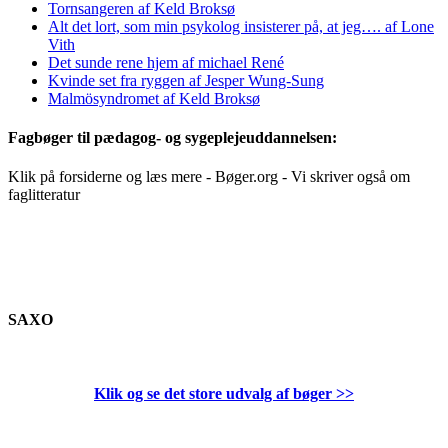
Tornsangeren af Keld Broksø
Alt det lort, som min psykolog insisterer på, at jeg…. af Lone
Vith
Det sunde rene hjem af michael René
Kvinde set fra ryggen af Jesper Wung-Sung
Malmösyndromet af Keld Broksø
Fagbøger til pædagog- og sygeplejeuddannelsen:
Klik på forsiderne og læs mere - Bøger.org - Vi skriver også om
faglitteratur
SAXO
Klik og se det store udvalg af bøger
>>