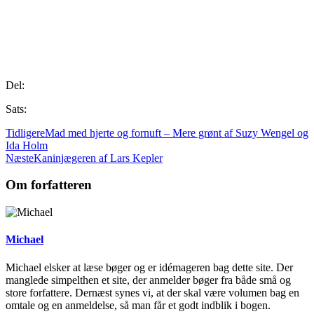
Del:
Sats:
Tidligere
Mad med hjerte og fornuft – Mere grønt af Suzy Wengel og
Ida Holm
Næste
Kaninjægeren af Lars Kepler
Om forfatteren
Michael
Michael elsker at læse bøger og er idémageren bag dette site. Der
manglede simpelthen et site, der anmelder bøger fra både små og
store forfattere. Dernæst synes vi, at der skal være volumen bag en
omtale og en anmeldelse, så man får et godt indblik i bogen.