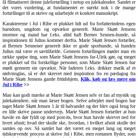
få filmatiseret denne julefortælling i netop en julekalender. Samlet er
det vores vurdering, at fundamentet er stærkt nok i de mange
fortællinger til at skrive og udarbejde et konkret manuskript.
Karaktererne i Jul i Ribe er plukket lidt ud fra forfatterindens egen
barndom, ungdom og opvækst generelt. Marie Skøtt Jensens
mormor og mand har f.eks. altid haft Berner Sennen-hunde, så
inspirationen til Julius kommer derfra. Marie Skøtt Jensen fortæller,
at Bernen Sennener generelt ikke er gode sporhunde, så hunden
Julius må være et særtilfælde. Gennem fortællingen møder man en
række spøjse ting, som Marie Skøtt Jensens far-Ulrik gør, og meget
er plukket ud fra forskellige personer, som Marie Skøtt Jensen har
mødt gennem sin opvækst. Når faderen f.eks. drikker mælk af et
rødvinsglas, så er det skrevet med inspiration fra en pædagog fra
Marie Skøtt Jensens gamle fritidshjem.
Klik, køb og læs mere om
Jul i Ribe
>>
Man kan godt mærke at Marie Skøtt Jensen selv er fan af mystik og
julekalendere, når man læser bogen. Selve arbejdet med bogen har
taget Marie Skøtt Jensen 1 år til halvandet og der blev også brug for
en lille skrive pause undervejs. Marie Skøtt Jensen fortæller at hun
havde en dør fyldt op med post-its, hvor hun havde skrevet ned for
hvert afsnit; hvad der skulle ske, hvordan, i hvilket afsnit skulle det
samles op osv. Så samlet har det været en meget lang og meget
tidskrævende process at skrive Jul i Ribe, men romanen flyder, som