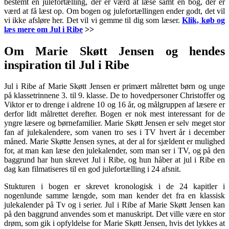
bestemt en julefortælling, der er værd at læse samt en bog, der er
værd at få læst op. Om bogen og julefortællingen ender godt, det vil
vi ikke afsløre her. Det vil vi gemme til dig som læser.
Klik, køb og
læs mere om Jul i Ribe
>>
Om Marie Skøtt Jensen og hendes
inspiration til Jul i Ribe
Jul i Ribe af Marie Skøtt Jensen er primært målrettet børn og unge
på klassetrinnene 3. til 9. klasse. De to hovedpersoner Christoffer og
Viktor er to drenge i aldrene 10 og 16 år, og målgruppen af læsere er
derfor lidt målrettet derefter. Bogen er nok mest interessant for de
yngre læsere og børnefamilier. Marie Skøtt Jensen er selv meget stor
fan af julekalendere, som vanen tro ses i TV hvert år i december
måned. Marie Skøtte Jensen synes, at der al for sjældent er mulighed
for, at man kan læse den julekalender, som man ser i TV, og på den
baggrund har hun skrevet Jul i Ribe, og hun håber at jul i Ribe en
dag kan filmatiseres til en god julefortælling i 24 afsnit.
Stukturen i bogen er skrevet kronologisk i de 24 kapitler i
nogenlunde samme længde, som man kender det fra en klassisk
julekalender på Tv og i serier. Jul i Ribe af Marie Skøtt Jensen kan
på den baggrund anvendes som et manuskript. Det ville være en stor
drøm, som gik i opfyldelse for Marie Skøtt Jensen, hvis det lykkes at