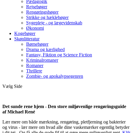
Pædagogik
Rejsebøger
Rengøringsbøger
Strikke og hæklebøger
Sygepleje - og lægevidenskab
Økonomi
Kogebøger
Skønlitteratur
Børnebøger
Drama og kærlighed
Fantasy, Fiktion og Science Fiction
Kriminalromaner
Romaner
Thrillere
Zombie- og apokalypsegenren
Vælg Side
Det sunde rene hjem - Den store miljøvenlige rengøringsguide
af Michael René
Lær mere om både mærkning, rengøring, pletfjerning og bakterier
og virus - lær mere om hvad alle dine vaskemærker egentlig betyder
i dit tøj - Og få alle de gode fif til at gøre mere miljøvenligt rent.
Klik