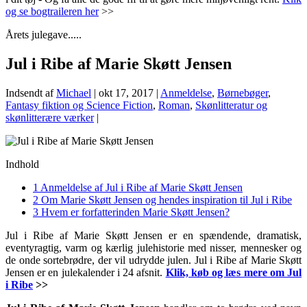
og se bogtraileren her
>>
Årets julegave.....
Jul i Ribe af Marie Skøtt Jensen
Indsendt af
Michael
|
okt 17, 2017
|
Anmeldelse
,
Børnebøger
,
Fantasy fiktion og Science Fiction
,
Roman
,
Skønlitteratur og
skønlitterære værker
|
Indhold
1
Anmeldelse af Jul i Ribe af Marie Skøtt Jensen
2
Om Marie Skøtt Jensen og hendes inspiration til Jul i Ribe
3
Hvem er forfatterinden Marie Skøtt Jensen?
Jul i Ribe af Marie Skøtt Jensen er en spændende, dramatisk,
eventyragtig, varm og kærlig julehistorie med nisser, mennesker og
de onde sortebrødre, der vil udrydde julen. Jul i Ribe af Marie Skøtt
Jensen er en julekalender i 24 afsnit.
Klik, køb og læs mere om Jul
i Ribe
>>