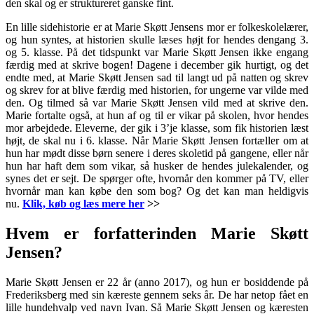
den skal og er struktureret ganske fint.
En lille sidehistorie er at Marie Skøtt Jensens mor er folkeskolelærer,
og hun syntes, at historien skulle læses højt for hendes dengang 3.
og 5. klasse. På det tidspunkt var Marie Skøtt Jensen ikke engang
færdig med at skrive bogen! Dagene i december gik hurtigt, og det
endte med, at Marie Skøtt Jensen sad til langt ud på natten og skrev
og skrev for at blive færdig med historien, for ungerne var vilde med
den. Og tilmed så var Marie Skøtt Jensen vild med at skrive den.
Marie fortalte også, at hun af og til er vikar på skolen, hvor hendes
mor arbejdede. Eleverne, der gik i 3’je klasse, som fik historien læst
højt, de skal nu i 6. klasse. Når Marie Skøtt Jensen fortæller om at
hun har mødt disse børn senere i deres skoletid på gangene, eller når
hun har haft dem som vikar, så husker de hendes julekalender, og
synes det er sejt. De spørger ofte, hvornår den kommer på TV, eller
hvornår man kan købe den som bog? Og det kan man heldigvis
nu.
Klik, køb og læs mere her
>>
Hvem er forfatterinden Marie Skøtt
Jensen?
Marie Skøtt Jensen er 22 år (anno 2017), og hun er bosiddende på
Frederiksberg med sin kæreste gennem seks år. De har netop fået en
lille hundehvalp ved navn Ivan. Så Marie Skøtt Jensen og kæresten