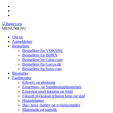
MENU
MENU
Om os
Anmeldelser
Bestsellere
Bestsellere for VOKSNE
Bestsellere for BØRN
Bestsellere fra Cdon.com
Bestsellere fra Gucca.dk
Bestsellere fra Saxo.com
Biografier
Faglitteratur
Erhverv og økonomi
Ernærings- og Sundhedsuddannelsen
Ernæring sport træning og fritid
Filosofi psykologi religion krop og sind
Historiebøger
Hus, have, hobby og nydelsesmidler
Matematik og statistik