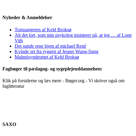
Nyheder & Anmeldelser
Tornsangeren af Keld Broksø
Alt det lort, som min psykolog insisterer på, at jeg…. af Lone
Vith
Det sunde rene hjem af michael René
Kvinde set fra ryggen af Jesper Wung-Sung
Malmösyndromet af Keld Broksø
Fagbøger til pædagog- og sygeplejeuddannelsen:
Klik på forsiderne og læs mere - Bøger.org - Vi skriver også om
faglitteratur
SAXO