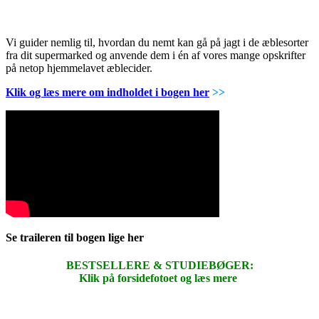
Vi guider nemlig til, hvordan du nemt kan gå på jagt i de æblesorter
fra dit supermarked og anvende dem i én af vores mange opskrifter
på netop hjemmelavet æblecider.
Klik og læs mere om indholdet i bogen her
>>
Se traileren til bogen lige her
BESTSELLERE & STUDIEBØGER:
Klik på forsidefotoet og læs mere
.
.