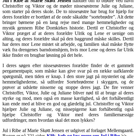
Jul i Ribe af Marie Skøtt Jensen
handler om to brødre ved navn
Christoffer og Viktor og de møder nissesøstrene Julie og Juliane,
som starter på deres skole. De to nissesøstre har brug for hjælp for
deres forældre er bortført af de onde såkaldte “sortebrødre”. Alt dette
bringer børnene på en lang rejse med mange hemmeligheder og
mystik gennem Ribe Domkirkes historie. Dertil er Christoffer og
Viktor præget af at deres forældre Ulrik og Lene er uenige om
alting, og deres forældre skal på den baggrund måske skilles. Dertil
har deres mor Lene mistet sit arbejde, og familien skal måske flytte
væk fra drengenes barndomshjem, hvis mor Lene og deres far Ulrik
ikke finder en brugbar løsning på det hele.
I deres søgen efter nissesøstrenes forældre finder de et
gammelt
pergamentpapir, som måske kan give svar på en række uafklarede
spørgsmål, men tiden er knap. I den store jagt på mysteriet og alle
hemmelighederne, så udfordre Sortebrødrene i skyggen, og de
prøver at udslette nisserne og stoppe deres jagt. De fire venner
Christoffer, Viktor, Julie og Juliane bliver nød til at bruge al deres
styrke og mod, men også en masse kærlighed, så det forhåbentligt
kan ende med at blive en god og glædelig jul. Christoffer og Viktor
hjælper Julie og Juliane, og nissepigerne kan forhåbentlig også
hjælpe Christoffer og Viktor med deres familiemæssige
udfordringer, men hvordan skal det mon lykkes?
Jul i Ribe af Marie Skøtt Jensen er udgivet af forlaget Mellemgaard.
Bogen er på 221 sider.
Klik, køb og læs mere om Jul i Ribe
>>