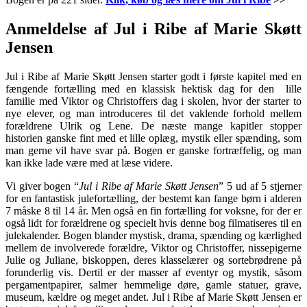
Anmeldelse af Jul i Ribe af Marie Skøtt
Jensen
Jul i Ribe af Marie Skøtt Jensen starter godt i første kapitel med en
fængende fortælling med en klassisk hektisk dag for den lille
familie med Viktor og Christoffers dag i skolen, hvor der starter to
nye elever, og man introduceres til det vaklende forhold mellem
forældrene Ulrik og Lene. De næste mange kapitler stopper
historien ganske fint med et lille oplæg, mystik eller spænding, som
man gerne vil have svar på. Bogen er ganske fortræffelig, og man
kan ikke lade være med at læse videre.
Vi giver bogen “
Jul i Ribe af Marie Skøtt Jensen
” 5 ud af 5 stjerner
for en fantastisk julefortælling, der bestemt kan fange børn i alderen
7 måske 8 til 14 år. Men også en fin fortælling for voksne, for der er
også lidt for forældrene og specielt hvis denne bog filmatiseres til en
julekalender. Bogen blander mystisk, drama, spænding og kærlighed
mellem de involverede forældre, Viktor og Christoffer, nissepigerne
Julie og Juliane, biskoppen, deres klasselærer og sortebrødrene på
forunderlig vis. Dertil er der masser af eventyr og mystik, såsom
pergamentpapirer, salmer hemmelige døre, gamle statuer, grave,
museum, kældre og meget andet. Jul i Ribe af Marie Skøtt Jensen er