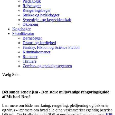
Pædagogik
Rejsebøger
Rengøringsbøger
Strikke og hæklebøger
Sygepleje - og lægevidenskab
Økonomi
Kogebøger
Skønlitteratur
Børnebøger
Drama og kærlighed
Fantasy, Fiktion og Science Fiction
Kriminalromaner
Romaner
Thrillere
Zombie- og apokalypsegenren
Vælg Side
Det sunde rene hjem - Den store miljøvenlige rengøringsguide
af Michael René
Lær mere om både mærkning, rengøring, pletfjerning og bakterier
og virus - lær mere om hvad alle dine vaskemærker egentlig betyder
i dit tøj - Og få alle de gode fif til at gøre mere miljøvenligt rent.
Klik