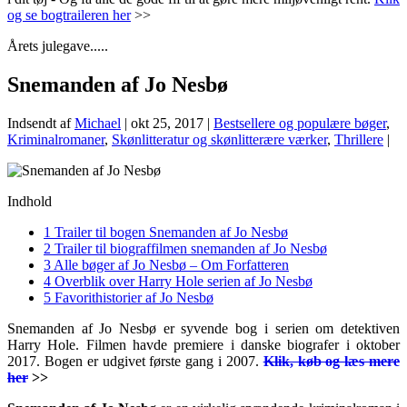
og se bogtraileren her
>>
Årets julegave.....
Snemanden af Jo Nesbø
Indsendt af
Michael
|
okt 25, 2017
|
Bestsellere og populære bøger
,
Kriminalromaner
,
Skønlitteratur og skønlitterære værker
,
Thrillere
|
Indhold
1
Trailer til bogen Snemanden af Jo Nesbø
2
Trailer til biograffilmen snemanden af Jo Nesbø
3
Alle bøger af Jo Nesbø – Om Forfatteren
4
Overblik over Harry Hole serien af Jo Nesbø
5
Favorithistorier af Jo Nesbø
Snemanden af Jo Nesbø er syvende bog i serien om detektiven
Harry Hole. Filmen havde premiere i danske biografer i oktober
2017. Bogen er udgivet første gang i 2007.
Klik, køb og læs mere
her
>>