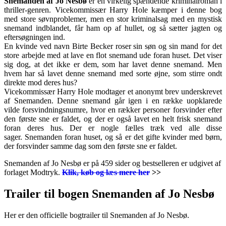
Snemanden af Jo Nesbø
er en virkelig spændende kriminalroman i
thriller-genren. Vicekommissær Harry Hole kæmper i denne bog
med store søvnproblemer, men en stor kriminalsag med en mystisk
snemand indblandet, får ham op af hullet, og så sætter jagten og
eftersøgningen ind.
En kvinde ved navn Birte Becker roser sin søn og sin mand for det
store arbejde med at lave en flot snemand ude foran huset. Det viser
sig dog, at det ikke er dem, som har lavet denne snemand. Men
hvem har så lavet denne snemand med sorte øjne, som stirre ondt
direkte mod deres hus?
Vicekommissær Harry Hole modtager et anonymt brev underskrevet
af Snemanden. Denne snemand går igen i en række uopklarede
vilde forsvindningsnumre, hvor en rækker personer forsvinder efter
den første sne er faldet, og der er også lavet en helt frisk snemand
foran deres hus. Der er nogle fælles træk ved alle disse
sager. Snemanden foran huset, og så er det gifte kvinder med børn,
der forsvinder samme dag som den første sne er faldet.
Snemanden af Jo Nesbø er på 459 sider og bestselleren er udgivet af
forlaget Modtryk.
Klik, køb og læs mere her
>>
Trailer til bogen Snemanden af Jo Nesbø
Her er den officielle bogtrailer til Snemanden af Jo Nesbø.