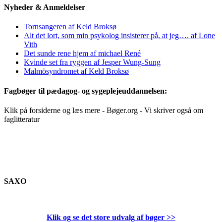
Nyheder & Anmeldelser
Tornsangeren af Keld Broksø
Alt det lort, som min psykolog insisterer på, at jeg…. af Lone
Vith
Det sunde rene hjem af michael René
Kvinde set fra ryggen af Jesper Wung-Sung
Malmösyndromet af Keld Broksø
Fagbøger til pædagog- og sygeplejeuddannelsen:
Klik på forsiderne og læs mere - Bøger.org - Vi skriver også om
faglitteratur
SAXO
Klik og se det store udvalg af bøger
>>