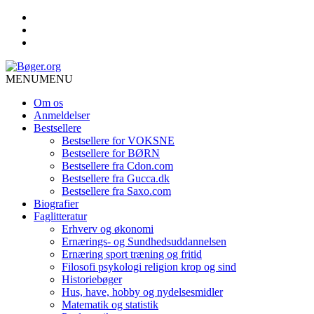
MENU
MENU
Om os
Anmeldelser
Bestsellere
Bestsellere for VOKSNE
Bestsellere for BØRN
Bestsellere fra Cdon.com
Bestsellere fra Gucca.dk
Bestsellere fra Saxo.com
Biografier
Faglitteratur
Erhverv og økonomi
Ernærings- og Sundhedsuddannelsen
Ernæring sport træning og fritid
Filosofi psykologi religion krop og sind
Historiebøger
Hus, have, hobby og nydelsesmidler
Matematik og statistik