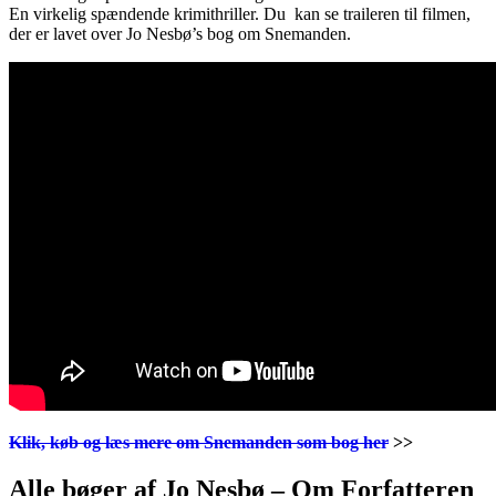
En virkelig spændende krimithriller. Du kan se traileren til filmen,
der er lavet over Jo Nesbø’s bog om Snemanden.
Klik, køb og læs mere om Snemanden som bog her
>>
Alle bøger af Jo Nesbø – Om Forfatteren