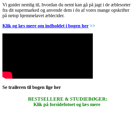
Vi guider nemlig til, hvordan du nemt kan gå på jagt i de æblesorter
fra dit supermarked og anvende dem i én af vores mange opskrifter
på netop hjemmelavet æblecider.
Klik og læs mere om indholdet i bogen her
>>
Se traileren til bogen lige her
BESTSELLERE & STUDIEBØGER:
Klik på forsidefotoet og læs mere
.
.
.