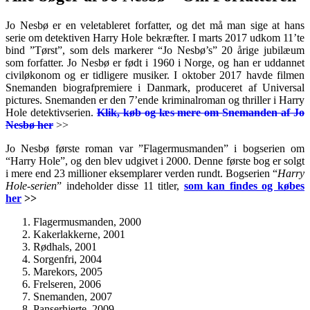
Jo Nesbø er en veletableret forfatter, og det må man sige at hans
serie om detektiven Harry Hole bekræfter. I marts 2017 udkom 11’te
bind ”Tørst”, som dels markerer “Jo Nesbø’s” 20 årige jubilæum
som forfatter. Jo Nesbø er født i 1960 i Norge, og han er uddannet
civiløkonom og er tidligere musiker. I oktober 2017 havde filmen
Snemanden biografpremiere i Danmark, produceret af Universal
pictures. Snemanden er den 7’ende kriminalroman og thriller i Harry
Hole detektivserien.
Klik, køb og læs mere om Snemanden af Jo
Nesbø her
>>
Jo Nesbø første roman var ”Flagermusmanden” i bogserien om
“Harry Hole”, og den blev udgivet i 2000. Denne første bog er solgt
i mere end 23 millioner eksemplarer verden rundt. Bogserien “
Harry
Hole-serien
” indeholder disse 11 titler,
som kan findes og købes
her
>>
Flagermusmanden, 2000
Kakerlakkerne, 2001
Rødhals, 2001
Sorgenfri, 2004
Marekors, 2005
Frelseren, 2006
Snemanden, 2007
Panserhjerte, 2009