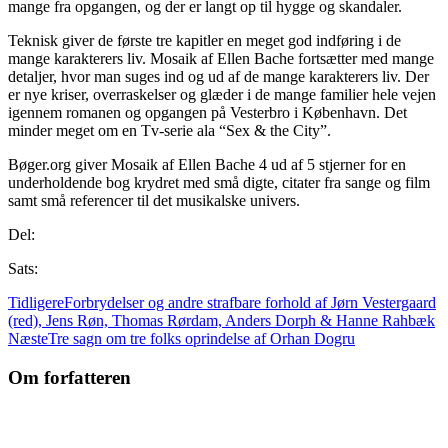
mange fra opgangen, og der er langt op til hygge og skandaler.
Teknisk giver de første tre kapitler en meget god indføring i de
mange karakterers liv. Mosaik af Ellen Bache fortsætter med mange
detaljer, hvor man suges ind og ud af de mange karakterers liv. Der
er nye kriser, overraskelser og glæder i de mange familier hele vejen
igennem romanen og opgangen på Vesterbro i København. Det
minder meget om en Tv-serie ala “Sex & the City”.
Bøger.org giver Mosaik af Ellen Bache 4 ud af 5 stjerner for en
underholdende bog krydret med små digte, citater fra sange og film
samt små referencer til det musikalske univers.
Del:
Sats:
Tidligere
Forbrydelser og andre strafbare forhold af Jørn Vestergaard
(red), Jens Røn, Thomas Rørdam, Anders Dorph & Hanne Rahbæk
Næste
Tre sagn om tre folks oprindelse af Orhan Dogru
Om forfatteren