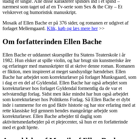
stadig er single. Alle disse karakterer spindes ind i et spind –
nærmest som taget ud af en Tv-serie som Sex & the City – Et
velskrevet og humoristisk manuskript.
Mosaik af Ellen Bache er på 376 sider, og romanen er udgivet af
forlaget Mellemgaard.
Klik, køb og læs mere her
>>
Om forfatterinden Ellen Bache
Ellen Bache er uddannet skuespiller fra Statens Teaterskole i år
1982. Hun elsker at spille violin, og har brugt sin kunstneriske åre
og erfaringer med manuskripter til at skrive denne roman. Romanen
er fiktion, men inspireret at meget sandsynlige hændelser. Ellen
Bache har arbejdet som korrekturlæser på forlaget Munksgaard, som
i dag er en del af Gyldendal. Ellen Bache har også arbejdet som
korrekturlæser hos forlaget Gyldendal formentlig da de var et
selvstændigt forlag. Sidst men ikke mindst har hun også arbejdet
som korrekturlæser hos Politikens Forlag. Så Ellen Bache er dybt
inde i rammerne for en god fiktiv historie og har stor erfaring med at
rette klassiske fejl gennem hendes mangeårige arbejde som
korrekturlæser. Ellen Bache arbejder til daglig som
aktivitetsmedarbejder på et plejecenter, så hun er en forfatterinde
med et godt hjerte.