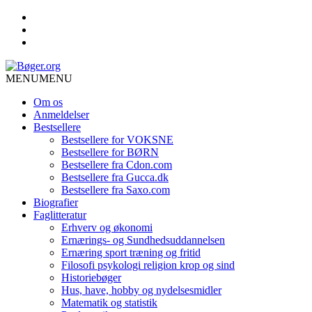
MENU
MENU
Om os
Anmeldelser
Bestsellere
Bestsellere for VOKSNE
Bestsellere for BØRN
Bestsellere fra Cdon.com
Bestsellere fra Gucca.dk
Bestsellere fra Saxo.com
Biografier
Faglitteratur
Erhverv og økonomi
Ernærings- og Sundhedsuddannelsen
Ernæring sport træning og fritid
Filosofi psykologi religion krop og sind
Historiebøger
Hus, have, hobby og nydelsesmidler
Matematik og statistik