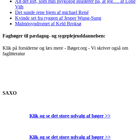
Alt det lort, som min psykolog insisterer på, at jeg…. af Lone
Vith
Det sunde rene hjem af michael René
Kvinde set fra ryggen af Jesper Wung-Sung
Malmösyndromet af Keld Broksø
Fagbøger til pædagog- og sygeplejeuddannelsen:
Klik på forsiderne og læs mere - Bøger.org - Vi skriver også om
faglitteratur
SAXO
Klik og se det store udvalg af bøger
>>
Klik og se det store udvalg af bøger
>>