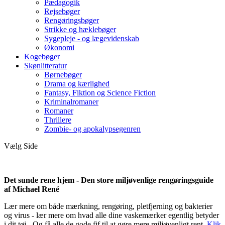
Pædagogik
Rejsebøger
Rengøringsbøger
Strikke og hæklebøger
Sygepleje - og lægevidenskab
Økonomi
Kogebøger
Skønlitteratur
Børnebøger
Drama og kærlighed
Fantasy, Fiktion og Science Fiction
Kriminalromaner
Romaner
Thrillere
Zombie- og apokalypsegenren
Vælg Side
Det sunde rene hjem - Den store miljøvenlige rengøringsguide
af Michael René
Lær mere om både mærkning, rengøring, pletfjerning og bakterier
og virus - lær mere om hvad alle dine vaskemærker egentlig betyder
i dit tøj - Og få alle de gode fif til at gøre mere miljøvenligt rent.
Klik