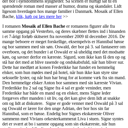
der bor i ejendommens lejligheder. Så scenen er hurtigt sat til en
spændende roman med masser af humor, drama og skandaler. Lidt
ligesom hverdagen hos mange familier i Danmark. Mosaik af Ellen
Bache,
klik, køb og læs mere her
>>
I romanen
Mosaik af Ellen Bache
er romanens figurer alle fra
samme opgang på Vesterbro, og deres skæbner flettes ind i hinanden
i et 7-årigt forløb skitseret fra november 2009 til december 2016. De
mange beboere er meget forskellige, eksempelvis er Hannibal bøsse
og bor sammen med sin søn. Oswald, der bor på 3. sal fantaserer om
overboen, og det bunder i at Oswald er så uheldig med det modsatte
køn, og savner derfor en kæreste. Sigurd, som ikke kan få den op og
stå har det med at blive rasende og ondskabsfuld, når han bliver sur.
Dette har medført at konen Frederikke har fundet en hemmelig
elsker, som hun mødes med på hotel, når hun ikke kan styre sine
seksuelle lyster, og når hun har brug for at komme væk fra sin mand.
Den hemmelige elsker Anton bor sammen med sin kæreste Vivian.
Frederikke fra 2 sal og Signe fra 4 sal er gode veninder, men
Frederikke har både en mand og en elsker, mens Signe leder
forgæves efter manden i sit liv, og det kan give dem lidt at snakke
om og lidt at diskutere. Signe er gode venner med Oswald på 3 sal
og Oswald er lærer for den unge Adrian, der bor hos sin far
Hannibal, som er bøsse. Endelig bor Signes ekskæreste Oliver
sammenn med Vivians orkesterkammerat Liva i stuen. Signe syntes
det er svært at bo i samme opgang som sin ekskæreste, når hun