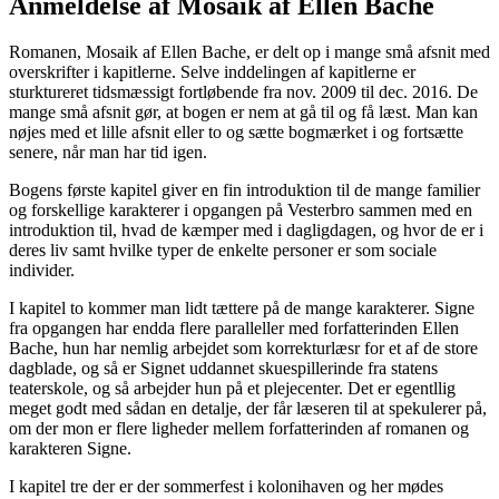
Anmeldelse af Mosaik af Ellen Bache
Romanen, Mosaik af Ellen Bache, er delt op i mange små afsnit med
overskrifter i kapitlerne. Selve inddelingen af kapitlerne er
sturktureret tidsmæssigt fortløbende fra nov. 2009 til dec. 2016. De
mange små afsnit gør, at bogen er nem at gå til og få læst. Man kan
nøjes med et lille afsnit eller to og sætte bogmærket i og fortsætte
senere, når man har tid igen.
Bogens første kapitel giver en fin introduktion til de mange familier
og forskellige karakterer i opgangen på Vesterbro sammen med en
introduktion til, hvad de kæmper med i dagligdagen, og hvor de er i
deres liv samt hvilke typer de enkelte personer er som sociale
individer.
I kapitel to kommer man lidt tættere på de mange karakterer. Signe
fra opgangen har endda flere paralleller med forfatterinden Ellen
Bache, hun har nemlig arbejdet som korrekturlæsr for et af de store
dagblade, og så er Signet uddannet skuespillerinde fra statens
teaterskole, og så arbejder hun på et plejecenter. Det er egentllig
meget godt med sådan en detalje, der får læseren til at spekulerer på,
om der mon er flere ligheder mellem forfatterinden af romanen og
karakteren Signe.
I kapitel tre der er der sommerfest i kolonihaven og her mødes