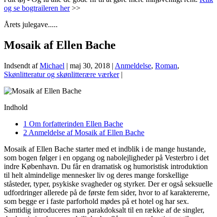
og se bogtraileren her
>>
Årets julegave.....
Mosaik af Ellen Bache
Indsendt af
Michael
|
maj 30, 2018
|
Anmeldelse
,
Roman
,
Skønlitteratur og skønlitterære værker
|
Indhold
1
Om forfatterinden Ellen Bache
2
Anmeldelse af Mosaik af Ellen Bache
Mosaik af Ellen Bache starter med et indblik i de mange hustande,
som bogen følger i en opgang og nabolejligheder på Vesterbro i det
indre København. Du får en dramatisk og humoristisk introduktion
til helt almindelige mennesker liv og deres mange forskellige
ståsteder, typer, psykiske svagheder og styrker. Der er også seksuelle
udfordringer allerede på de første fem sider, hvor to af karaktererne,
som begge er i faste parforhold mødes på et hotel og har sex.
Samtidig introduceres man parakdoksalt til en række af de singler,