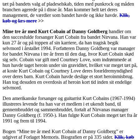
tæt på bandets valg af pladeselskab, tiden med punkrock og måden
branchen agerede på i disse år. Man kommer helt tæt deres
management, de værdier som bandet havde og ikke havde.
Klik,
køb og læs mere
>>
Mine tre år med Kurt Cobain af Danny Goldberg
handler om
den succesfulde forsanger
Kurt Cobain fra bandet Nirvana. Han var
kun 27 år og på toppen af sin karriere, da han tragisk begik
selvmord i årstallet 1994. Forfatteren Danny Goldberg var manager
for bandet Nirvana i tre år frem til den dag, hvor Kurt Cobain skød
sig selv. Cobain var gift med Courtney Love, som indrømmede at
hun havde taget heroin under sin graviditet, hvilket var meget tæt på,
at koste Kurt Cobain og Courtney Love deres forældremyndighed
over deres barn. Kurt Cobain havde deslige et stort heroinmisbrug.
Han tog desuden en overdosis af heroin kort tid inden sit endelige
selvmord.
Den amerikanske forsanger og guitarrist Kurt Cobains (1967-1994)
illustreres levende fra han var et medlem i et ukendt band, til
gennembruddet og sammenbruddet, fortalt af Nirvanas manager
Danny Goldberg (f. 1950-). Han fulgte Kurt Cobain meget tæt fra år
1991 og frem til 1994.
Bogen “Mine tre år med Kurt Cobain af Danny Goldberg” er
udgivet af Forlaget Memoris. Biografien er på 335 sider.
Klik, køb