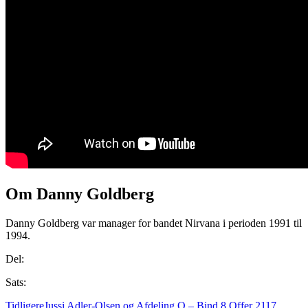
Om Danny Goldberg
Danny Goldberg var manager for bandet Nirvana i perioden 1991 til
1994.
Del:
Sats:
Tidligere
Jussi Adler-Olsen og Afdeling Q – Bind 8 Offer 2117