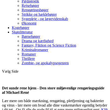
Pædagogik
Rejsebøger
Rengøringsbøger
Strikke og hæklebøger
Sygepleje - og lægevidenskab
Økonomi
Kogebøger
Skønlitteratur
Børnebøger
Drama og kærlighed
Fantasy, Fiktion og Science Fiction
Kriminalromaner
Romaner
Thrillere
Zombie- og apokalypsegenren
Vælg Side
Det sunde rene hjem - Den store miljøvenlige rengøringsguide
af Michael René
Lær mere om både mærkning, rengøring, pletfjerning og bakterier
og virus - lær mere om hvad alle dine vaskemærker egentlig betyder
i dit tøj - Og få alle de gode fif til at gøre mere miljøvenligt rent.
Klik