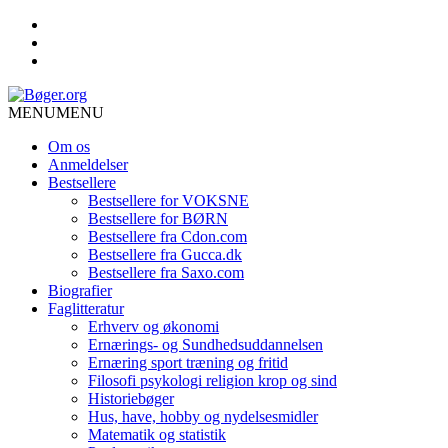
MENU
MENU
Om os
Anmeldelser
Bestsellere
Bestsellere for VOKSNE
Bestsellere for BØRN
Bestsellere fra Cdon.com
Bestsellere fra Gucca.dk
Bestsellere fra Saxo.com
Biografier
Faglitteratur
Erhverv og økonomi
Ernærings- og Sundhedsuddannelsen
Ernæring sport træning og fritid
Filosofi psykologi religion krop og sind
Historiebøger
Hus, have, hobby og nydelsesmidler
Matematik og statistik