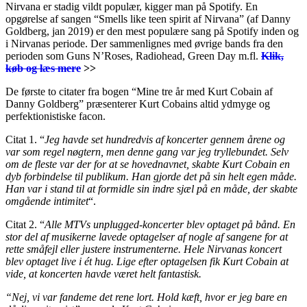
Nirvana er stadig vildt populær, kigger man på Spotify. En
opgørelse af sangen “Smells like teen spirit af Nirvana” (af Danny
Goldberg, jan 2019) er den mest populære sang på Spotify inden og
i Nirvanas periode. Der sammenlignes med øvrige bands fra den
perioden som Guns N’Roses, Radiohead, Green Day m.fl.
Klik,
køb og læs mere
>>
De første to citater fra bogen “Mine tre år med Kurt Cobain af
Danny Goldberg” præsenterer Kurt Cobains altid ydmyge og
perfektionistiske facon.
Citat 1. “
Jeg havde set hundredvis af koncerter gennem årene og
var som regel nøgtern, men denne gang var jeg tryllebundet. Selv
om de fleste var der for at se hovednavnet, skabte Kurt Cobain en
dyb forbindelse til publikum. Han gjorde det på sin helt egen måde.
Han var i stand til at formidle sin indre sjæl på en måde, der skabte
omgående intimitet
“.
Citat 2. “
Alle MTVs unplugged-koncerter blev optaget på bånd. En
stor del af musikerne lavede optagelser af nogle af sangene for at
rette småfejl eller justere instrumenterne. Hele Nirvanas koncert
blev optaget live i ét hug.
Lige efter optagelsen fik Kurt Cobain at
vide, at koncerten havde været helt fantastisk.
“Nej, vi var fandeme det rene lort. Hold kæft, hvor er jeg bare en