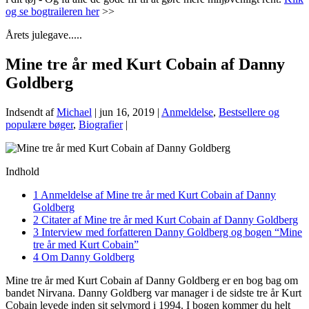
og se bogtraileren her
>>
Årets julegave.....
Mine tre år med Kurt Cobain af Danny
Goldberg
Indsendt af
Michael
|
jun 16, 2019
|
Anmeldelse
,
Bestsellere og
populære bøger
,
Biografier
|
Indhold
1
Anmeldelse af Mine tre år med Kurt Cobain af Danny
Goldberg
2
Citater af Mine tre år med Kurt Cobain af Danny Goldberg
3
Interview med forfatteren Danny Goldberg og bogen “Mine
tre år med Kurt Cobain”
4
Om Danny Goldberg
Mine tre år med Kurt Cobain af Danny Goldberg er en bog bag om
bandet Nirvana. Danny Goldberg var manager i de sidste tre år Kurt
Cobain levede inden sit selvmord i 1994. I bogen kommer du helt