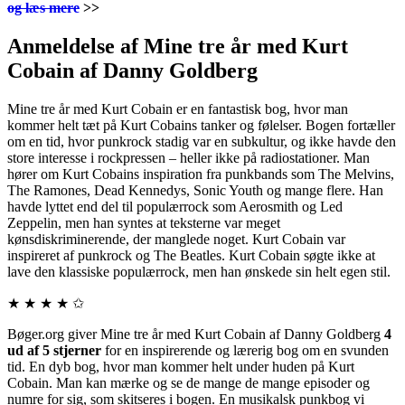
og læs mere
>>
Anmeldelse af Mine tre år med Kurt
Cobain af Danny Goldberg
Mine tre år med Kurt Cobain er en fantastisk bog, hvor man
kommer helt tæt på Kurt Cobains tanker og følelser. Bogen fortæller
om en tid, hvor punkrock stadig var en subkultur, og ikke havde den
store interesse i rockpressen – heller ikke på radiostationer. Man
hører om Kurt Cobains inspiration fra punkbands som The Melvins,
The Ramones, Dead Kennedys, Sonic Youth og mange flere. Han
havde lyttet end del til populærrock som Aerosmith og Led
Zeppelin, men han syntes at teksterne var meget
kønsdiskriminerende, der manglede noget. Kurt Cobain var
inspireret af punkrock og The Beatles. Kurt Cobain søgte ikke at
lave den klassiske populærrock, men han ønskede sin helt egen stil.
★ ★ ★ ★ ✩
Bøger.org giver Mine tre år med Kurt Cobain af Danny Goldberg
4
ud af 5 stjerner
for en inspirerende og lærerig bog om en svunden
tid. En dyb bog, hvor man kommer helt under huden på Kurt
Cobain. Man kan mærke og se de mange de mange episoder og
numre for sig, som skitseres i bogen. En musikalsk punkbog vi