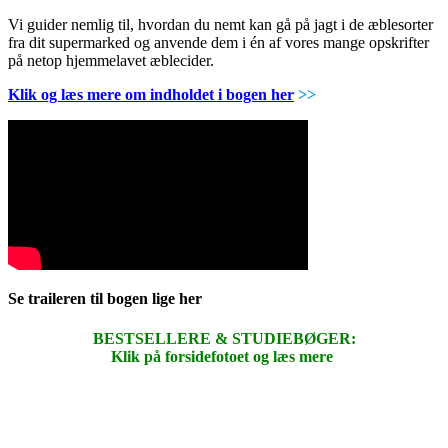
Vi guider nemlig til, hvordan du nemt kan gå på jagt i de æblesorter
fra dit supermarked og anvende dem i én af vores mange opskrifter
på netop hjemmelavet æblecider.
Klik og læs mere om indholdet i bogen her
>>
Se traileren til bogen lige her
BESTSELLERE & STUDIEBØGER:
Klik på forsidefotoet og læs mere
.
.
.