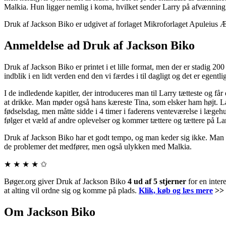
Malkia. Hun ligger nemlig i koma, hvilket sender Larry på afvænning f
Druk af Jackson Biko er udgivet af forlaget Mikroforlaget Apuleius Æ
Anmeldelse ad Druk af Jackson Biko
Druk af Jackson Biko er printet i et lille format, men der er stadig 200 
indblik i en lidt verden end den vi færdes i til dagligt og det er ege
I de indledende kapitler, der introduceres man til Larry tætteste og få
at drikke. Man møder også hans kæreste Tina, som elsker ham højt. La
fødselsdag, men måtte sidde i 4 timer i faderens venteværelse i lægehus
følger et væld af andre oplevelser og kommer tættere og tættere på 
Druk af Jackson Biko har et godt tempo, og man keder sig ikke. Man 
de problemer det medfører, men også ulykken med Malkia.
★ ★ ★ ★ ✩
Bøger.org giver Druk af Jackson Biko
4 ud af 5 stjerner
for en inter
at alting vil ordne sig og komme på plads.
Klik, køb og læs mere
>>
Om Jackson Biko