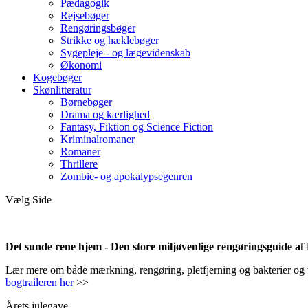
Pædagogik
Rejsebøger
Rengøringsbøger
Strikke og hæklebøger
Sygepleje - og lægevidenskab
Økonomi
Kogebøger
Skønlitteratur
Børnebøger
Drama og kærlighed
Fantasy, Fiktion og Science Fiction
Kriminalromaner
Romaner
Thrillere
Zombie- og apokalypsegenren
Vælg Side
Det sunde rene hjem - Den store miljøvenlige rengøringsguide a
Lær mere om både mærkning, rengøring, pletfjerning og bakterier og vir
bogtraileren her
>>
Årets julegave.....