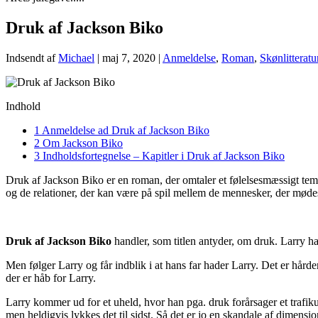
Druk af Jackson Biko
Indsendt af
Michael
|
maj 7, 2020
|
Anmeldelse
,
Roman
,
Skønlitteratu
Indhold
1
Anmeldelse ad Druk af Jackson Biko
2
Om Jackson Biko
3
Indholdsfortegnelse – Kapitler i Druk af Jackson Biko
Druk af Jackson Biko er en roman, der omtaler et følelsesmæssigt tem
og de relationer, der kan være på spil mellem de mennesker, der mød
Druk af Jackson Biko
handler, som titlen antyder, om druk. Larry h
Men følger Larry og får indblik i at hans far hader Larry. Det er hård
der er håb for Larry.
Larry kommer ud for et uheld, hvor han pga. druk forårsager et trafiku
men heldigvis lykkes det til sidst. Så det er jo en skandale af dimensi