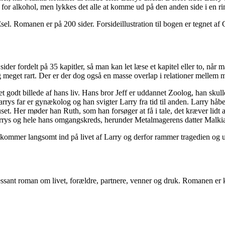
or alkohol, men lykkes det alle at komme ud på den anden side i en rim
sel. Romanen er på 200 sider. Forsideillustration til bogen er tegnet 
sider fordelt på 35 kapitler, så man kan let læse et kapitel eller to, når
ntlig meget rart. Der er der dog også en masse overlap i relationer mell
r et godt billede af hans liv. Hans bror Jeff er uddannet Zoolog, han sk
rrys far er gynækolog og han svigter Larry fra tid til anden. Larry h
et. Her møder han Ruth, som han forsøger at få i tale, det kræver lidt ar
Larrys og hele hans omgangskreds, herunder Metalmagerens datter Malki
kommer langsomt ind på livet af Larry og derfor rammer tragedien og u
essant roman om livet, forældre, partnere, venner og druk. Romanen er k