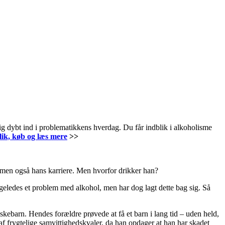
g dybt ind i problematikkens hverdag. Du får indblik i alkoholisme
lik, køb og læs mere
>>
, men også hans karriere. Men hvorfor drikker han?
ligeledes et problem med alkohol, men har dog lagt dette bag sig. Så
nskebarn. Hendes forældre prøvede at få et barn i lang tid – uden held,
 af frygtelige samvittighedskvaler, da han opdager at han har skadet