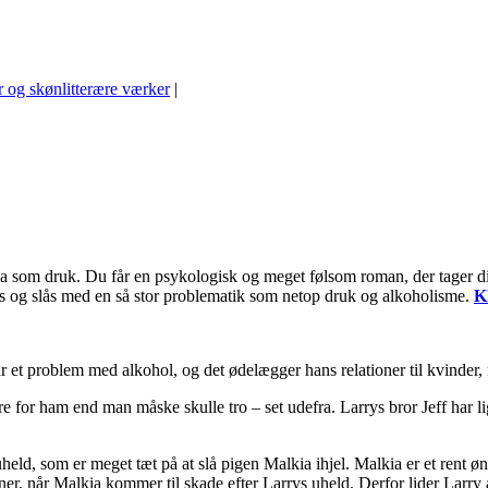
r og skønlitterære værker
|
a som druk. Du får en psykologisk og meget følsom roman, der tager di
es og slås med en så stor problematik som netop druk og alkoholisme.
K
ar et problem med alkohol, og det ødelægger hans relationer til kvinder
ere for ham end man måske skulle tro – set udefra. Larrys bror Jeff har 
held, som er meget tæt på at slå pigen Malkia ihjel. Malkia er et rent ø
oner, når Malkia kommer til skade efter Larrys uheld. Derfor lider Larry