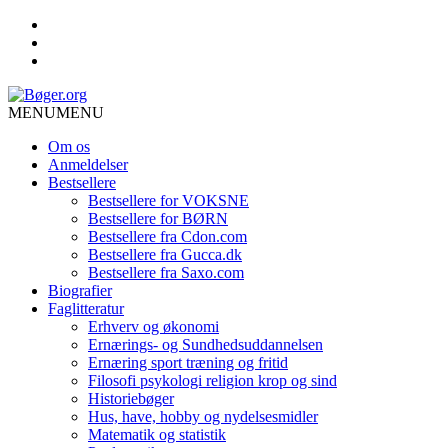
MENU
MENU
Om os
Anmeldelser
Bestsellere
Bestsellere for VOKSNE
Bestsellere for BØRN
Bestsellere fra Cdon.com
Bestsellere fra Gucca.dk
Bestsellere fra Saxo.com
Biografier
Faglitteratur
Erhverv og økonomi
Ernærings- og Sundhedsuddannelsen
Ernæring sport træning og fritid
Filosofi psykologi religion krop og sind
Historiebøger
Hus, have, hobby og nydelsesmidler
Matematik og statistik