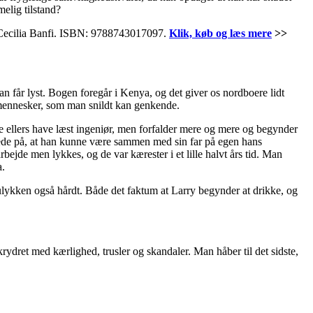
elig tilstand?
af Cecilia Banfi. ISBN: 9788743017097.
Klik, køb og læs mere
>>
 man får lyst. Bogen foregår i Kenya, og det giver os nordboere lidt
em mennesker, som man snildt kan genkende.
ulle ellers have læst ingeniør, men forfalder mere og mere og begynder
åbede på, at han kunne være sammen med sin far på egen hans
bejde men lykkes, og de var kærester i et lille halvt års tid. Man
a.
lykken også hårdt. Både det faktum at Larry begynder at drikke, og
rydret med kærlighed, trusler og skandaler. Man håber til det sidste,