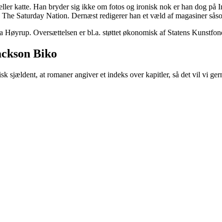
er katte. Han bryder sig ikke om fotos og ironisk nok er han dog på Ins
 The Saturday Nation. Dernæst redigerer han et væld af magasiner så
a Høyrup. Oversættelsen er bl.a. støttet økonomisk af Statens Kunstfo
ackson Biko
sk sjældent, at romaner angiver et indeks over kapitler, så det vil vi ger