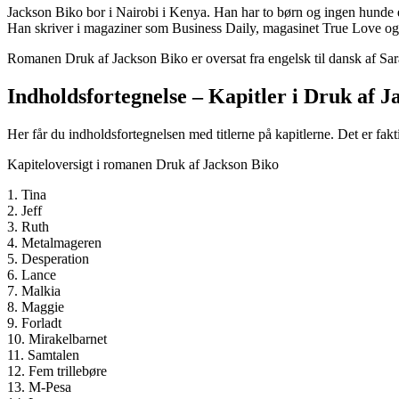
Jackson Biko bor i Nairobi i Kenya. Han har to børn og ingen hunde ell
Han skriver i magaziner som Business Daily, magasinet True Love og
Romanen Druk af Jackson Biko er oversat fra engelsk til dansk af Sar
Indholdsfortegnelse – Kapitler i Druk af J
Her får du indholdsfortegnelsen med titlerne på kapitlerne. Det er fakti
Kapiteloversigt i romanen Druk af Jackson Biko
1. Tina
2. Jeff
3. Ruth
4. Metalmageren
5. Desperation
6. Lance
7. Malkia
8. Maggie
9. Forladt
10. Mirakelbarnet
11. Samtalen
12. Fem trillebøre
13. M-Pesa