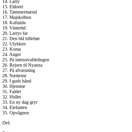
14. Larry
15. Eldoret
16. Tømmermænd
17. Majskolben
18. Kafunda
19. Vintertid
20. Larrys far
21. Den blå trillebør
22. Ulykken
23. Koma
24. Anger
25. På intensivafdelingen
26. Rejsen til Nyanza
27. På afvænning
28. Nætterne
29. I guds hånd
30. Hjemme
31. Faldet
32. Hullet
33. En ny dag gryr
34. Elefanten
35. Opvågnen
Del: