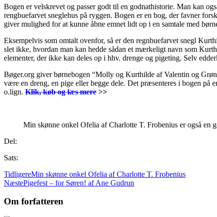
Bogen er velskrevet og passer godt til en godnathistorie. Man kan ogs
rengbuefarvet sneglehus på ryggen. Bogen er en bog, der favner for
giver mulighed for at kunne åbne emnet lidt op i en samtale med bør
Eksempelvis som omtalt ovenfor, så er den regnbuefarvet snegl Kurthi
slet ikke, hvordan man kan hedde sådan et mærkeligt navn som Kurth
elementer, der ikke kan deles op i hhv. drenge og pigeting. Selv edd
Bøger.org giver børnebogen “Molly og Kurthilde af Valentin og Grø
være en dreng, en pige eller begge dele. Det præsenteres i bogen p
o.lign.
Klik, køb og læs mere
>>
.
Min skønne onkel Ofelia af Charlotte T. Frobenius er også e
Del:
Sats:
Tidligere
Min skønne onkel Ofelia af Charlotte T. Frobenius
Næste
Pigefest – for Søren! af Ane Gudrun
Om forfatteren