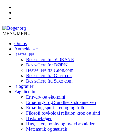
MENU
MENU
Om os
Anmeldelser
Bestsellere
Bestsellere for VOKSNE
Bestsellere for BØRN
Bestsellere fra Cdon.com
Bestsellere fra Gucca.dk
Bestsellere fra Saxo.com
Biografier
Faglitteratur
Erhverv og økonomi
Ernærings- og Sundhedsuddannelsen
Ernæring sport træning og fritid
Filosofi psykologi religion krop og sind
Historiebøger
Hus, have, hobby og nydelsesmidler
Matematik og statistik