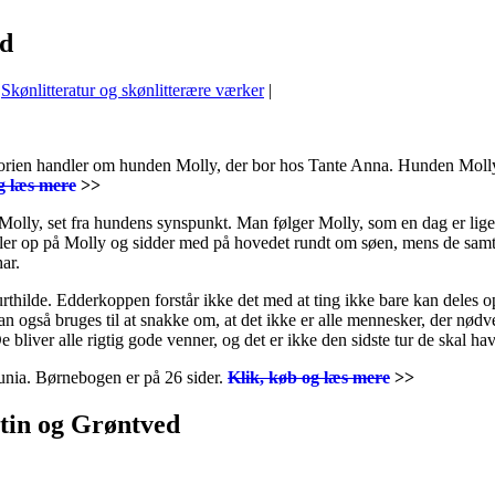
ed
,
Skønlitteratur og skønlitterære værker
|
torien handler om hunden Molly, der bor hos Tante Anna. Hunden Molly
g læs mere
>>
lly, set fra hundens synspunkt. Man følger Molly, som en dag er lige 
ravler op på Molly og sidder med på hovedet rundt om søen, mens de sa
ar.
ilde. Edderkoppen forstår ikke det med at ting ikke bare kan deles op i
også bruges til at snakke om, at det ikke er alle mennesker, der nødve
liver alle rigtig gode venner, og det er ikke den sidste tur de skal 
tunia. Børnebogen er på 26 sider.
Klik, køb og læs mere
>>
ntin og Grøntved