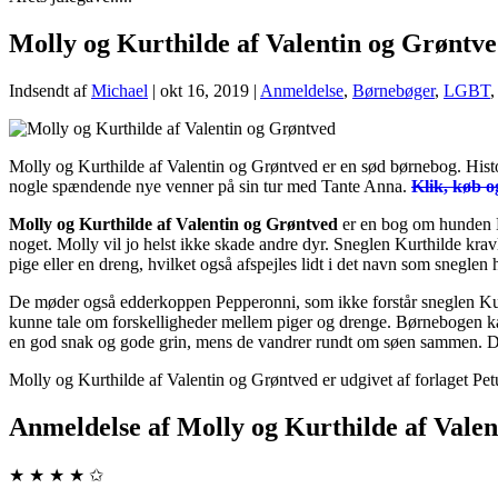
Molly og Kurthilde af Valentin og Grøntv
Indsendt af
Michael
|
okt 16, 2019
|
Anmeldelse
,
Børnebøger
,
LGBT
Molly og Kurthilde af Valentin og Grøntved er en sød børnebog. His
nogle spændende nye venner på sin tur med Tante Anna.
Klik, køb o
Molly og Kurthilde af Valentin og Grøntved
er en bog om hunden Mo
noget. Molly vil jo helst ikke skade andre dyr. Sneglen Kurthilde k
pige eller en dreng, hvilket også afspejles lidt i det navn som sneglen h
De møder også edderkoppen Pepperonni, som ikke forstår sneglen Kurth
kunne tale om forskelligheder mellem piger og drenge. Børnebogen kan 
en god snak og gode grin, mens de vandrer rundt om søen sammen. De b
Molly og Kurthilde af Valentin og Grøntved er udgivet af forlaget Pe
Anmeldelse af Molly og Kurthilde af Vale
★ ★ ★ ★ ✩