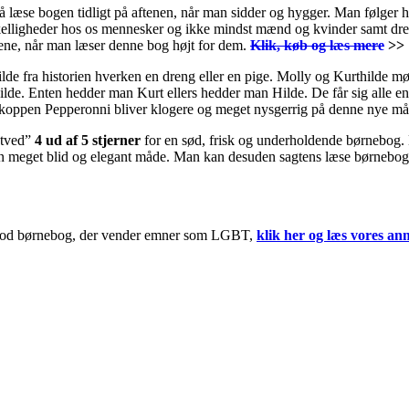
å læse bogen tidligt på aftenen, når man sidder og hygger. Man følger 
skelligheder hos os mennesker og ikke mindst mænd og kvinder samt d
nene, når man læser denne bog højt for dem.
Klik, køb og læs mere
>>
lde fra historien hverken en dreng eller en pige. Molly og Kurthilde m
ilde. Enten hedder man Kurt ellers hedder man Hilde. De får sig alle
erkoppen Pepperonni bliver klogere og meget nysgerrig på denne nye måd
ntved”
4 ud af 5 stjerner
for en sød, frisk og underholdende børnebog. 
å en meget blid og elegant måde. Man kan desuden sagtens læse børneb
n god børnebog, der vender emner som LGBT,
klik her og læs vores an