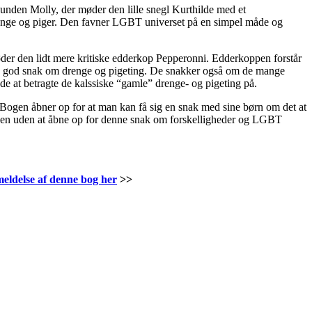
hunden Molly, der møder den lille snegl Kurthilde med et
renge og piger. Den favner LGBT universet på en simpel måde og
øder den lidt mere kritiske edderkop Pepperonni. Edderkoppen forstår
 en god snak om drenge og pigeting. De snakker også om de mange
e at betragte de kalssiske “gamle” drenge- og pigeting på.
Bogen åbner op for at man kan få sig en snak med sine børn om det at
ogen uden at åbne op for denne snak om forskelligheder og LGBT
meldelse af denne bog her
>>