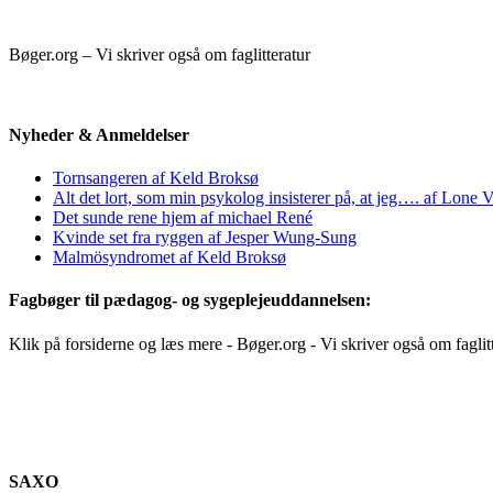
Bøger.org – Vi skriver også om faglitteratur
Nyheder & Anmeldelser
Tornsangeren af Keld Broksø
Alt det lort, som min psykolog insisterer på, at jeg…. af Lone V
Det sunde rene hjem af michael René
Kvinde set fra ryggen af Jesper Wung-Sung
Malmösyndromet af Keld Broksø
Fagbøger til pædagog- og sygeplejeuddannelsen:
Klik på forsiderne og læs mere - Bøger.org - Vi skriver også om faglit
SAXO