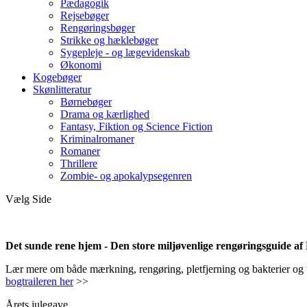
Pædagogik
Rejsebøger
Rengøringsbøger
Strikke og hæklebøger
Sygepleje - og lægevidenskab
Økonomi
Kogebøger
Skønlitteratur
Børnebøger
Drama og kærlighed
Fantasy, Fiktion og Science Fiction
Kriminalromaner
Romaner
Thrillere
Zombie- og apokalypsegenren
Vælg Side
Det sunde rene hjem - Den store miljøvenlige rengøringsguide a
Lær mere om både mærkning, rengøring, pletfjerning og bakterier og vir
bogtraileren her
>>
Årets julegave.....