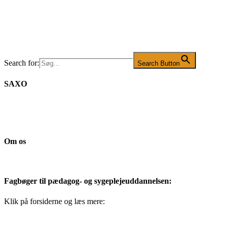
Search for:
Search Button
SAXO
Om os
Fagbøger til pædagog- og sygeplejeuddannelsen:
Klik på forsiderne og læs mere: