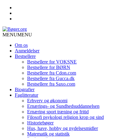
MENU
MENU
Om os
Anmeldelser
Bestsellere
Bestsellere for VOKSNE
Bestsellere for BØRN
Bestsellere fra Cdon.com
Bestsellere fra Gucca.dk
Bestsellere fra Saxo.com
Biografier
Faglitteratur
Erhverv og økonomi
Ernærings- og Sundhedsuddannelsen
Ernæring sport træning og fritid
Filosofi psykologi religion krop og sind
Historiebøger
Hus, have, hobby og nydelsesmidler
Matematik og statistik