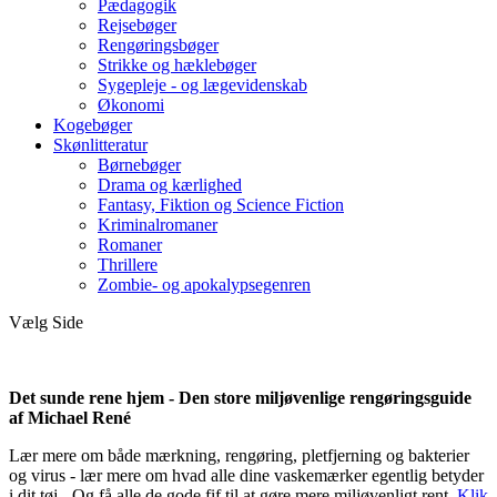
Pædagogik
Rejsebøger
Rengøringsbøger
Strikke og hæklebøger
Sygepleje - og lægevidenskab
Økonomi
Kogebøger
Skønlitteratur
Børnebøger
Drama og kærlighed
Fantasy, Fiktion og Science Fiction
Kriminalromaner
Romaner
Thrillere
Zombie- og apokalypsegenren
Vælg Side
Det sunde rene hjem - Den store miljøvenlige rengøringsguide
af Michael René
Lær mere om både mærkning, rengøring, pletfjerning og bakterier
og virus - lær mere om hvad alle dine vaskemærker egentlig betyder
i dit tøj - Og få alle de gode fif til at gøre mere miljøvenligt rent.
Klik