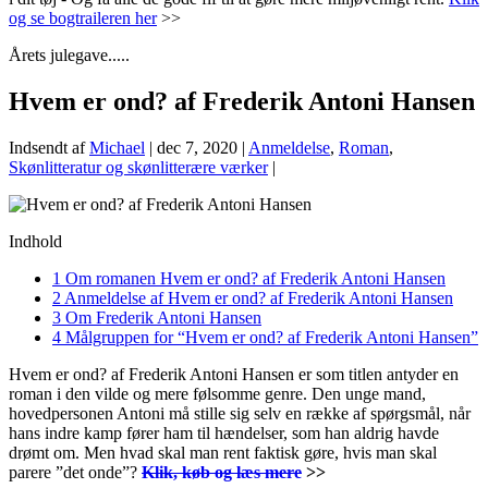
og se bogtraileren her
>>
Årets julegave.....
Hvem er ond? af Frederik Antoni Hansen
Indsendt af
Michael
|
dec 7, 2020
|
Anmeldelse
,
Roman
,
Skønlitteratur og skønlitterære værker
|
Indhold
1
Om romanen Hvem er ond? af Frederik Antoni Hansen
2
Anmeldelse af Hvem er ond? af Frederik Antoni Hansen
3
Om Frederik Antoni Hansen
4
Målgruppen for “Hvem er ond? af Frederik Antoni Hansen”
Hvem er ond? af Frederik Antoni Hansen er som titlen antyder en
roman i den vilde og mere følsomme genre. Den unge mand,
hovedpersonen Antoni må stille sig selv en række af spørgsmål, når
hans indre kamp fører ham til hændelser, som han aldrig havde
drømt om. Men hvad skal man rent faktisk gøre, hvis man skal
parere ”det onde”?
Klik, køb og læs mere
>>