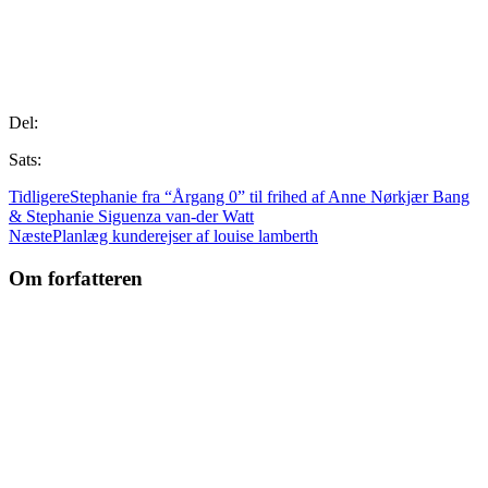
Del:
Sats:
Tidligere
Stephanie fra “Årgang 0” til frihed af Anne Nørkjær Bang
& Stephanie Siguenza van-der Watt
Næste
Planlæg kunderejser af louise lamberth
Om forfatteren