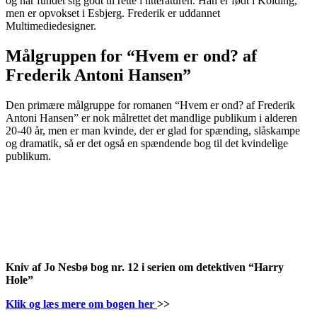
og har fundet sig godt til rette i litteraturen. Han er født i Kolding,
men er opvokset i Esbjerg. Frederik er uddannet
Multimediedesigner.
Målgruppen for “Hvem er ond? af
Frederik Antoni Hansen”
Den primære målgruppe for romanen “Hvem er ond? af Frederik
Antoni Hansen” er nok målrettet det mandlige publikum i alderen
20-40 år, men er man kvinde, der er glad for spænding, slåskampe
og dramatik, så er det også en spændende bog til det kvindelige
publikum.
Kniv af Jo Nesbø bog nr. 12 i serien om detektiven “Harry
Hole”
Klik og læs mere om bogen her
>>