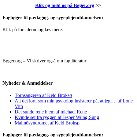
Klik og mød os på Bøger.org
>>
Fagbøger til pædagog- og sygeplejeuddannelsen:
Klik på forsiderne og læs mere:
Bøger.org – Vi skriver også om faglitteratur
Nyheder & Anmeldelser
Tornsangeren af Keld Broksø
Alt det lort, som min psykolog insisterer på, at jeg…. af Lone
Vith
Det sunde rene hjem af michael René
Kvinde set fra ryggen af Jesper Wung-Sung
Malmösyndromet af Keld Broksø
Fagbøger til pædagog- og sygeplejeuddannelsen: