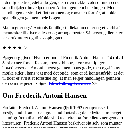
I den første tredjedel af bogen, der er en række voldsomme scener,
som forfølger hovedpersonen Antoni gennem hele bogen. Men
handlingen er strikket fint sammen og romanen formår, at holde
spændingen gennem hele bogen.
Man møder også Antonis familie, studiekammerater og et væld af
mennesker til diverse fester og arrangementer. Så persongalleriet er
velstruktureret og tilpas opbygget.
★ ★ ★ ★ ✩
Bøger.org giver “Hvem er ond af Frederik Antoni Hansen”
4 ud af
5 stjerner
for en følsom, men vild bog, hvor man følger
hovedpersonen Antoni intenst gennem hans gode, men også hans
mørke sider i hans jagt mod det onde, som er så kontrastfyldt, at det
til tider er svært at forestille sig, at man følger handlingen gennem
den samme persons øjne.
Klik, køb og læs mere
>>
Om Frederik Antoni Hansen
Forfatter Frederik Antoni Hansen (født 1992) er opvokset i
Vestjylland. Han har en god sund fantasi og dette ledte ham meget
naturligt frem til at udfolde sin kreativitet og fortællerevner gennem
litteraturen. Frederik Antoni Hansen beskriver sig selv som munter