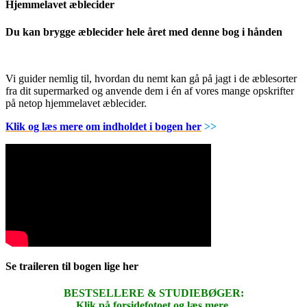
Hjemmelavet æblecider
Du kan brygge æblecider hele året med denne bog i hånden
Vi guider nemlig til, hvordan du nemt kan gå på jagt i de æblesorter
fra dit supermarked og anvende dem i én af vores mange opskrifter
på netop hjemmelavet æblecider.
Klik og læs mere om indholdet i bogen her
>>
Se traileren til bogen lige her
BESTSELLERE & STUDIEBØGER:
Klik på forsidefotoet og læs mere
.