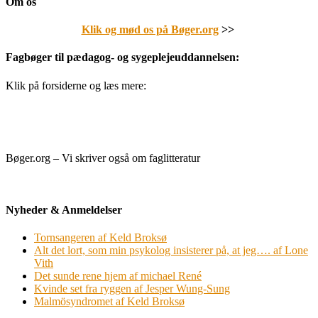
Om os
Klik og mød os på Bøger.org
>>
Fagbøger til pædagog- og sygeplejeuddannelsen:
Klik på forsiderne og læs mere:
Bøger.org – Vi skriver også om faglitteratur
Nyheder & Anmeldelser
Tornsangeren af Keld Broksø
Alt det lort, som min psykolog insisterer på, at jeg…. af Lone
Vith
Det sunde rene hjem af michael René
Kvinde set fra ryggen af Jesper Wung-Sung
Malmösyndromet af Keld Broksø