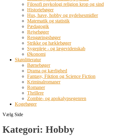
Filosofi psykologi religion krop og sind
Historiebøger
Hus, have, hobby og nydelsesmidler
Matematik og statistik
Pædagogik
Rejsebøger
Rengøringsbøger
Strikke og hæklebøger
Sygepleje - og lægevidenskab
Økonomi
Skønlitteratur
Børnebøger
Drama og kærlighed
Fantasy, Fiktion og Science Fiction
Kriminalromaner
Romaner
Thrillere
Zombie- og apokalypsegenren
Kogebøger
Vælg Side
Kategori:
Hobby