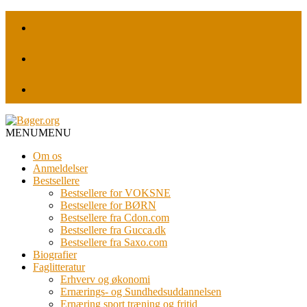
MENU
MENU
Om os
Anmeldelser
Bestsellere
Bestsellere for VOKSNE
Bestsellere for BØRN
Bestsellere fra Cdon.com
Bestsellere fra Gucca.dk
Bestsellere fra Saxo.com
Biografier
Faglitteratur
Erhverv og økonomi
Ernærings- og Sundhedsuddannelsen
Ernæring sport træning og fritid