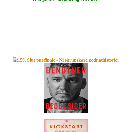
.
.
.