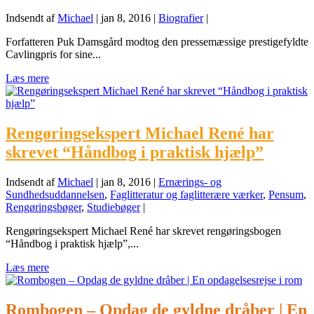
Indsendt af
Michael
|
jan 8, 2016
|
Biografier
|
Forfatteren Puk Damsgård modtog den pressemæssige prestigefyldte
Cavlingpris for sine...
Læs mere
Rengøringsekspert Michael René har
skrevet “Håndbog i praktisk hjælp”
Indsendt af
Michael
|
jan 8, 2016
|
Ernærings- og
Sundhedsuddannelsen
,
Faglitteratur og faglitterære værker
,
Pensum
,
Rengøringsbøger
,
Studiebøger
|
Rengøringsekspert Michael René har skrevet rengøringsbogen
“Håndbog i praktisk hjælp”,...
Læs mere
Rombogen – Opdag de gyldne dråber | En