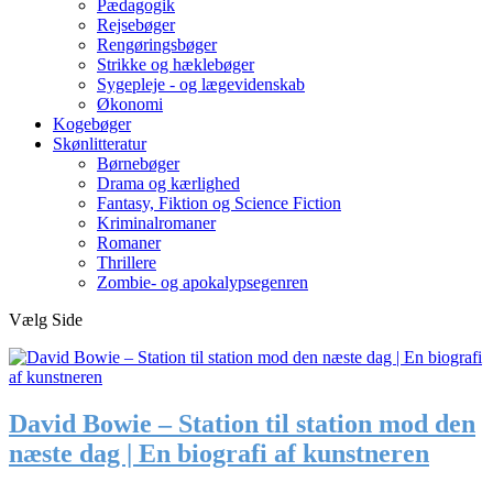
Pædagogik
Rejsebøger
Rengøringsbøger
Strikke og hæklebøger
Sygepleje - og lægevidenskab
Økonomi
Kogebøger
Skønlitteratur
Børnebøger
Drama og kærlighed
Fantasy, Fiktion og Science Fiction
Kriminalromaner
Romaner
Thrillere
Zombie- og apokalypsegenren
Vælg Side
David Bowie – Station til station mod den
næste dag | En biografi af kunstneren