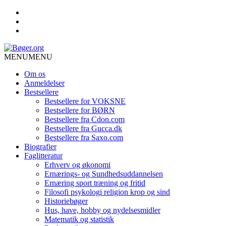
MENU
MENU
Om os
Anmeldelser
Bestsellere
Bestsellere for VOKSNE
Bestsellere for BØRN
Bestsellere fra Cdon.com
Bestsellere fra Gucca.dk
Bestsellere fra Saxo.com
Biografier
Faglitteratur
Erhverv og økonomi
Ernærings- og Sundhedsuddannelsen
Ernæring sport træning og fritid
Filosofi psykologi religion krop og sind
Historiebøger
Hus, have, hobby og nydelsesmidler
Matematik og statistik