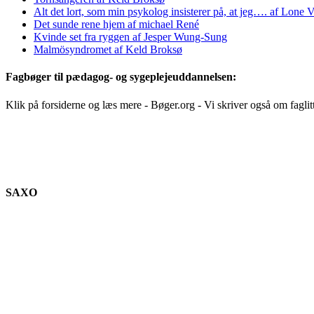
Alt det lort, som min psykolog insisterer på, at jeg…. af Lone V
Det sunde rene hjem af michael René
Kvinde set fra ryggen af Jesper Wung-Sung
Malmösyndromet af Keld Broksø
Fagbøger til pædagog- og sygeplejeuddannelsen:
Klik på forsiderne og læs mere - Bøger.org - Vi skriver også om faglit
SAXO