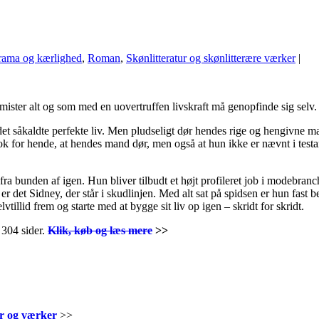
ama og kærlighed
,
Roman
,
Skønlitteratur og skønlitterære værker
|
mister alt og som med en uovertruffen livskraft må genopfinde sig selv
t såkaldte perfekte liv. Men pludseligt dør hendes rige og hengivne man
hok for hende, at hendes mand dør, men også at hun ikke er nævnt i te
a bunden af igen. Hun bliver tilbudt et højt profileret job i modebran
r det Sidney, der står i skudlinjen. Med alt sat på spidsen er hun fast be
tillid frem og starte med at bygge sit liv op igen – skridt for skridt.
 304 sider.
Klik, køb og læs mere
>>
ner og værker
>>