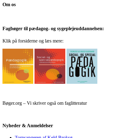
Om os
Fagbøger til pædagog- og sygeplejeuddannelsen:
Klik på forsiderne og læs mere:
Bøger.org – Vi skriver også om faglitteratur
Nyheder & Anmeldelser
Tornsangeren af Keld Broksø