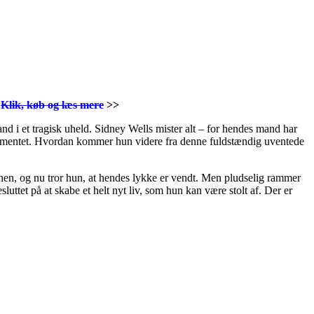
.
Klik, køb og læs mere
>>
d i et tragisk uheld. Sidney Wells mister alt – for hendes mand har
stamentet. Hvordan kommer hun videre fra denne fuldstændig uventede
chen, og nu tror hun, at hendes lykke er vendt. Men pludselig rammer
sluttet på at skabe et helt nyt liv, som hun kan være stolt af. Der er