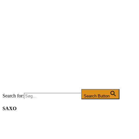
Search for:
Search Button
SAXO