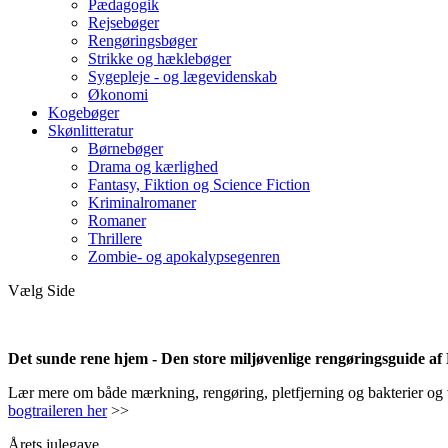
Pædagogik
Rejsebøger
Rengøringsbøger
Strikke og hæklebøger
Sygepleje - og lægevidenskab
Økonomi
Kogebøger
Skønlitteratur
Børnebøger
Drama og kærlighed
Fantasy, Fiktion og Science Fiction
Kriminalromaner
Romaner
Thrillere
Zombie- og apokalypsegenren
Vælg Side
Det sunde rene hjem - Den store miljøvenlige rengøringsguide a
Lær mere om både mærkning, rengøring, pletfjerning og bakterier og vir
bogtraileren her
>>
Årets julegave.....