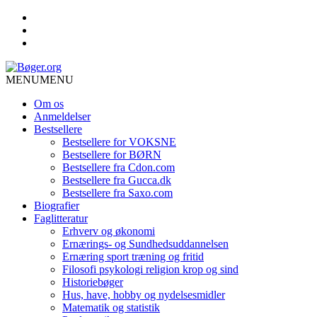
MENU
MENU
Om os
Anmeldelser
Bestsellere
Bestsellere for VOKSNE
Bestsellere for BØRN
Bestsellere fra Cdon.com
Bestsellere fra Gucca.dk
Bestsellere fra Saxo.com
Biografier
Faglitteratur
Erhverv og økonomi
Ernærings- og Sundhedsuddannelsen
Ernæring sport træning og fritid
Filosofi psykologi religion krop og sind
Historiebøger
Hus, have, hobby og nydelsesmidler
Matematik og statistik