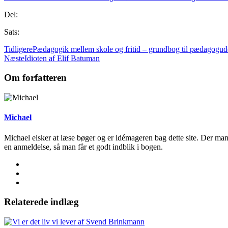
Del:
Sats:
Tidligere
Pædagogik mellem skole og fritid – grundbog til pædagogudd
Næste
Idioten af Elif Batuman
Om forfatteren
Michael
Michael elsker at læse bøger og er idémageren bag dette site. Der man
en anmeldelse, så man får et godt indblik i bogen.
Relaterede indlæg