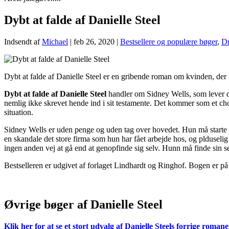
Dybt at falde af Danielle Steel
Indsendt af
Michael
|
feb 26, 2020
|
Bestsellere og populære bøger
,
Dr
Dybt at falde af Danielle Steel er en gribende roman om kvinden, der 
Dybt at falde af Danielle Steel
handler om Sidney Wells, som lever de
nemlig ikke skrevet hende ind i sit testamente. Det kommer som et c
situation.
Sidney Wells er uden penge og uden tag over hovedet. Hun må starte fr
en skandale det store firma som hun har fået arbejde hos, og plduselig e
ingen anden vej at gå end at genopfinde sig selv. Hunn må finde sin selv
Bestselleren er udgivet af forlaget Lindhardt og Ringhof. Bogen er på
.
Øvrige bøger af Danielle Steel
Klik her for at se et stort udvalg af Danielle Steels forrige roma