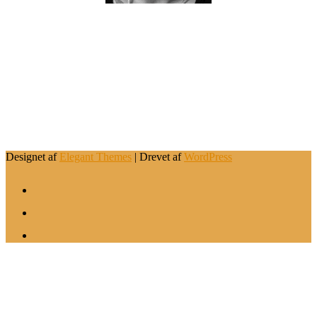
.
Designet af
Elegant Themes
| Drevet af
WordPress