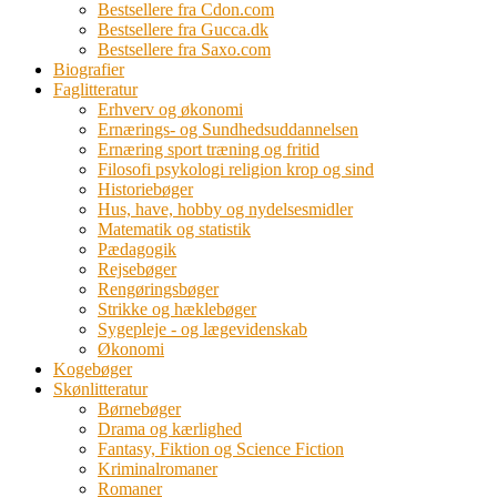
Bestsellere fra Cdon.com
Bestsellere fra Gucca.dk
Bestsellere fra Saxo.com
Biografier
Faglitteratur
Erhverv og økonomi
Ernærings- og Sundhedsuddannelsen
Ernæring sport træning og fritid
Filosofi psykologi religion krop og sind
Historiebøger
Hus, have, hobby og nydelsesmidler
Matematik og statistik
Pædagogik
Rejsebøger
Rengøringsbøger
Strikke og hæklebøger
Sygepleje - og lægevidenskab
Økonomi
Kogebøger
Skønlitteratur
Børnebøger
Drama og kærlighed
Fantasy, Fiktion og Science Fiction
Kriminalromaner
Romaner