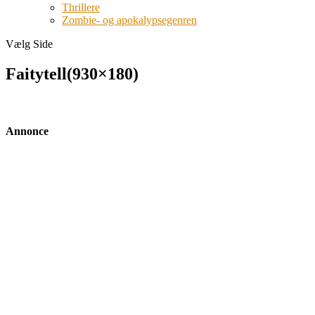
Thrillere
Zombie- og apokalypsegenren
Vælg Side
Faitytell(930×180)
Annonce