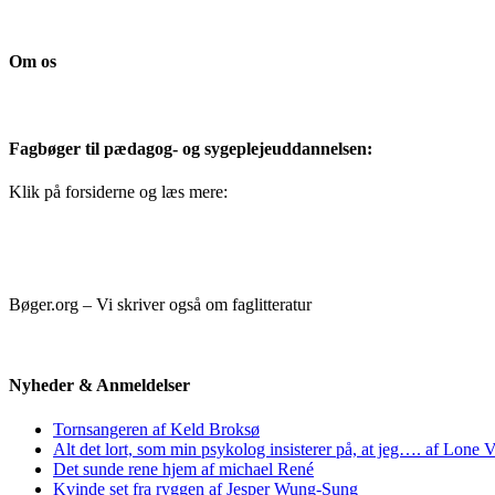
Om os
Fagbøger til pædagog- og sygeplejeuddannelsen:
Klik på forsiderne og læs mere:
Bøger.org – Vi skriver også om faglitteratur
Nyheder & Anmeldelser
Tornsangeren af Keld Broksø
Alt det lort, som min psykolog insisterer på, at jeg…. af Lone V
Det sunde rene hjem af michael René
Kvinde set fra ryggen af Jesper Wung-Sung