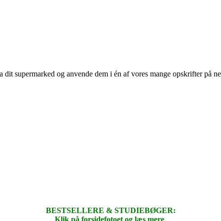
 fra dit supermarked og anvende dem i én af vores mange opskrifter på n
BESTSELLERE & STUDIEBØGER:
Klik på forsidefotoet og læs mere
.