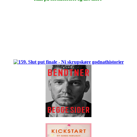
.
.
.