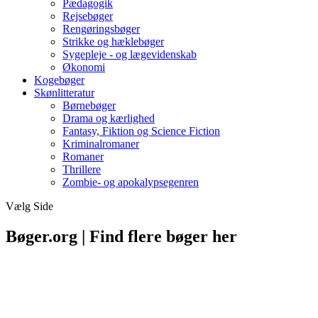
Pædagogik
Rejsebøger
Rengøringsbøger
Strikke og hæklebøger
Sygepleje - og lægevidenskab
Økonomi
Kogebøger
Skønlitteratur
Børnebøger
Drama og kærlighed
Fantasy, Fiktion og Science Fiction
Kriminalromaner
Romaner
Thrillere
Zombie- og apokalypsegenren
Vælg Side
Bøger.org | Find flere bøger her