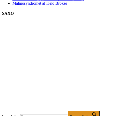
Malmösyndromet af Keld Broksø
SAXO