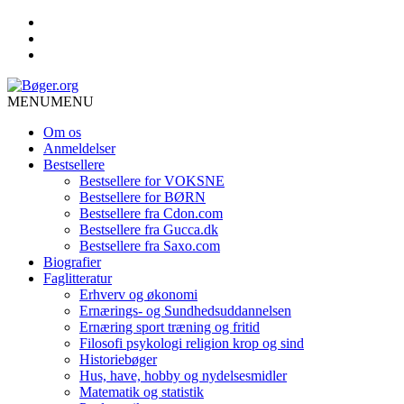
MENU
MENU
Om os
Anmeldelser
Bestsellere
Bestsellere for VOKSNE
Bestsellere for BØRN
Bestsellere fra Cdon.com
Bestsellere fra Gucca.dk
Bestsellere fra Saxo.com
Biografier
Faglitteratur
Erhverv og økonomi
Ernærings- og Sundhedsuddannelsen
Ernæring sport træning og fritid
Filosofi psykologi religion krop og sind
Historiebøger
Hus, have, hobby og nydelsesmidler
Matematik og statistik