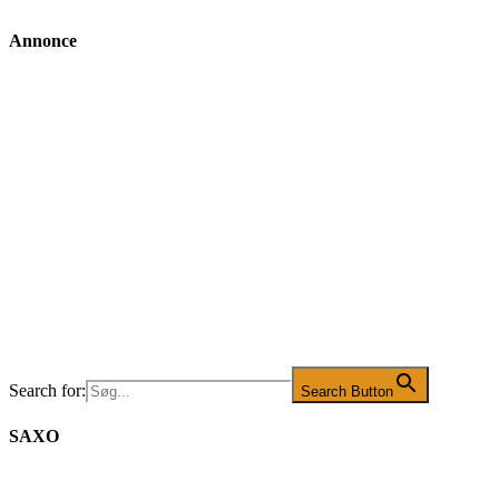
Annonce
Search for:
Search Button
SAXO