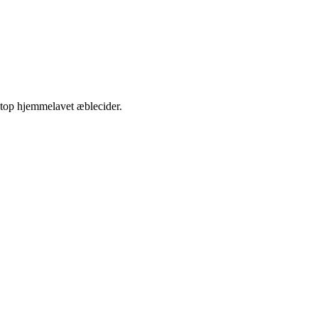
etop hjemmelavet æblecider.