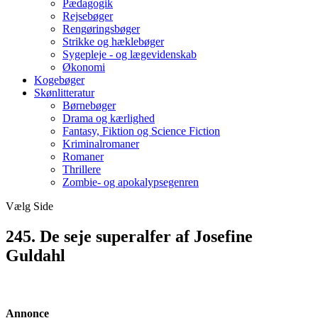
Pædagogik
Rejsebøger
Rengøringsbøger
Strikke og hæklebøger
Sygepleje - og lægevidenskab
Økonomi
Kogebøger
Skønlitteratur
Børnebøger
Drama og kærlighed
Fantasy, Fiktion og Science Fiction
Kriminalromaner
Romaner
Thrillere
Zombie- og apokalypsegenren
Vælg Side
245. De seje superalfer af Josefine
Guldahl
Annonce