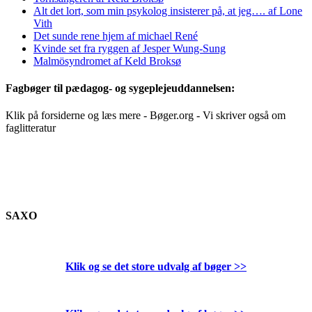
Alt det lort, som min psykolog insisterer på, at jeg…. af Lone
Vith
Det sunde rene hjem af michael René
Kvinde set fra ryggen af Jesper Wung-Sung
Malmösyndromet af Keld Broksø
Fagbøger til pædagog- og sygeplejeuddannelsen:
Klik på forsiderne og læs mere - Bøger.org - Vi skriver også om
faglitteratur
SAXO
Klik og se det store udvalg af bøger
>>