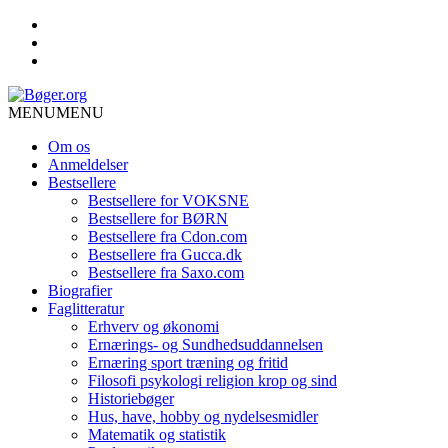
MENU
MENU
Om os
Anmeldelser
Bestsellere
Bestsellere for VOKSNE
Bestsellere for BØRN
Bestsellere fra Cdon.com
Bestsellere fra Gucca.dk
Bestsellere fra Saxo.com
Biografier
Faglitteratur
Erhverv og økonomi
Ernærings- og Sundhedsuddannelsen
Ernæring sport træning og fritid
Filosofi psykologi religion krop og sind
Historiebøger
Hus, have, hobby og nydelsesmidler
Matematik og statistik