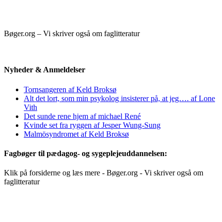
Bøger.org – Vi skriver også om faglitteratur
Nyheder & Anmeldelser
Tornsangeren af Keld Broksø
Alt det lort, som min psykolog insisterer på, at jeg…. af Lone
Vith
Det sunde rene hjem af michael René
Kvinde set fra ryggen af Jesper Wung-Sung
Malmösyndromet af Keld Broksø
Fagbøger til pædagog- og sygeplejeuddannelsen:
Klik på forsiderne og læs mere - Bøger.org - Vi skriver også om
faglitteratur