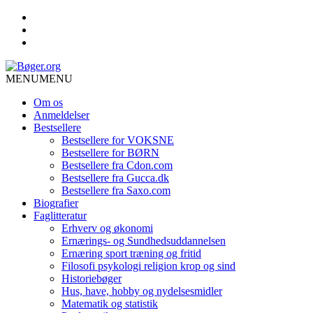
MENU
MENU
Om os
Anmeldelser
Bestsellere
Bestsellere for VOKSNE
Bestsellere for BØRN
Bestsellere fra Cdon.com
Bestsellere fra Gucca.dk
Bestsellere fra Saxo.com
Biografier
Faglitteratur
Erhverv og økonomi
Ernærings- og Sundhedsuddannelsen
Ernæring sport træning og fritid
Filosofi psykologi religion krop og sind
Historiebøger
Hus, have, hobby og nydelsesmidler
Matematik og statistik