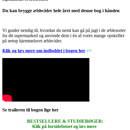
Du kan brygge æblecider hele året med denne bog i hånden
Vi guider nemlig til, hvordan du nemt kan gå på jagt i de æblesorter
fra dit supermarked og anvende dem i én af vores mange opskrifter
på netop hjemmelavet æblecider.
Klik og læs mere om indholdet i bogen her
>>
Se traileren til bogen lige her
BESTSELLERE & STUDIEBØGER:
Klik på forsidefotoet og læs mere
.