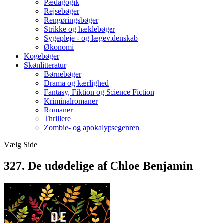
Pædagogik
Rejsebøger
Rengøringsbøger
Strikke og hæklebøger
Sygepleje - og lægevidenskab
Økonomi
Kogebøger
Skønlitteratur
Børnebøger
Drama og kærlighed
Fantasy, Fiktion og Science Fiction
Kriminalromaner
Romaner
Thrillere
Zombie- og apokalypsegenren
Vælg Side
327. De udødelige af Chloe Benjamin