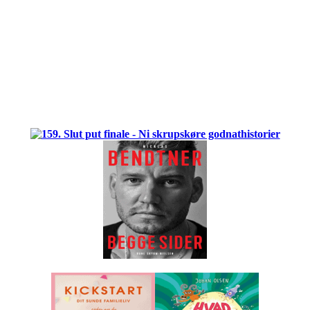
.
.
.