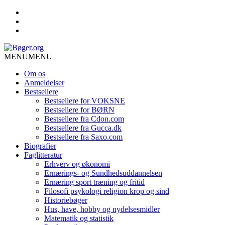
MENU
MENU
Om os
Anmeldelser
Bestsellere
Bestsellere for VOKSNE
Bestsellere for BØRN
Bestsellere fra Cdon.com
Bestsellere fra Gucca.dk
Bestsellere fra Saxo.com
Biografier
Faglitteratur
Erhverv og økonomi
Ernærings- og Sundhedsuddannelsen
Ernæring sport træning og fritid
Filosofi psykologi religion krop og sind
Historiebøger
Hus, have, hobby og nydelsesmidler
Matematik og statistik