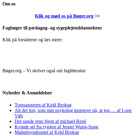
Om os
Klik og mød os på Bøger.org
>>
Fagbøger til pædagog- og sygeplejeuddannelsen:
Klik på forsiderne og læs mere:
Bøger.org – Vi skriver også om faglitteratur
Nyheder & Anmeldelser
Tornsangeren af Keld Broksø
Alt det lort, som min psykolog insisterer på, at jeg…. af Lone
Vith
Det sunde rene hjem af michael René
Kvinde set fra ryggen af Jesper Wung-Sung
Malmösyndromet af Keld Broksø