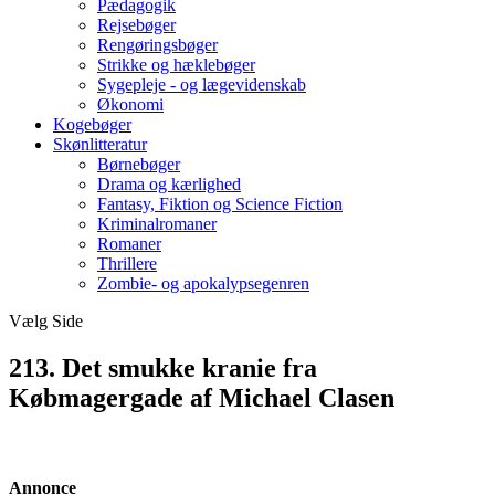
Pædagogik
Rejsebøger
Rengøringsbøger
Strikke og hæklebøger
Sygepleje - og lægevidenskab
Økonomi
Kogebøger
Skønlitteratur
Børnebøger
Drama og kærlighed
Fantasy, Fiktion og Science Fiction
Kriminalromaner
Romaner
Thrillere
Zombie- og apokalypsegenren
Vælg Side
213. Det smukke kranie fra
Købmagergade af Michael Clasen
Annonce