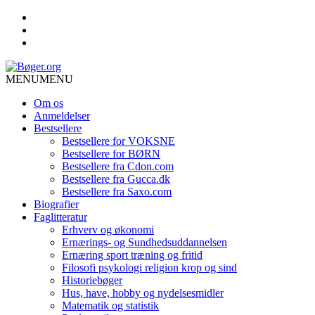
MENU
MENU
Om os
Anmeldelser
Bestsellere
Bestsellere for VOKSNE
Bestsellere for BØRN
Bestsellere fra Cdon.com
Bestsellere fra Gucca.dk
Bestsellere fra Saxo.com
Biografier
Faglitteratur
Erhverv og økonomi
Ernærings- og Sundhedsuddannelsen
Ernæring sport træning og fritid
Filosofi psykologi religion krop og sind
Historiebøger
Hus, have, hobby og nydelsesmidler
Matematik og statistik