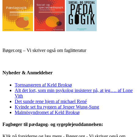
Bøger.org – Vi skriver også om faglitteratur
Nyheder & Anmeldelser
Tornsangeren af Keld Broksø
Alt det lort, som min psykolog insisterer på, at jeg…. af Lone
Vith
Det sunde rene hjem af michael René
Kvinde set fra ryggen af Jesper Wung-Sung
Malmösyndromet af Keld Broksø
Fagbøger til pædagog- og sygeplejeuddannelsen:
Klik på forsiderne og læs mere - Bøger.org - Vi skriver også om