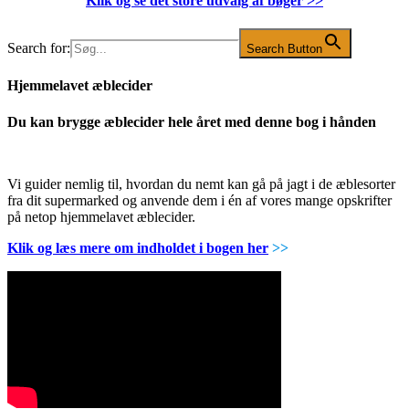
Klik og se det store udvalg af bøger
>>
Search for:
Search Button
Hjemmelavet æblecider
Du kan brygge æblecider hele året med denne bog i hånden
Vi guider nemlig til, hvordan du nemt kan gå på jagt i de æblesorter
fra dit supermarked og anvende dem i én af vores mange opskrifter
på netop hjemmelavet æblecider.
Klik og læs mere om indholdet i bogen her
>>