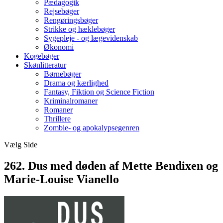
Pædagogik
Rejsebøger
Rengøringsbøger
Strikke og hæklebøger
Sygepleje - og lægevidenskab
Økonomi
Kogebøger
Skønlitteratur
Børnebøger
Drama og kærlighed
Fantasy, Fiktion og Science Fiction
Kriminalromaner
Romaner
Thrillere
Zombie- og apokalypsegenren
Vælg Side
262. Dus med døden af Mette Bendixen og
Marie-Louise Vianello