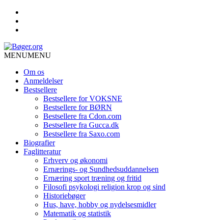
MENU
MENU
Om os
Anmeldelser
Bestsellere
Bestsellere for VOKSNE
Bestsellere for BØRN
Bestsellere fra Cdon.com
Bestsellere fra Gucca.dk
Bestsellere fra Saxo.com
Biografier
Faglitteratur
Erhverv og økonomi
Ernærings- og Sundhedsuddannelsen
Ernæring sport træning og fritid
Filosofi psykologi religion krop og sind
Historiebøger
Hus, have, hobby og nydelsesmidler
Matematik og statistik