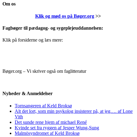
Om os
Klik og mød os på Bøger.org
>>
Fagbøger til pædagog- og sygeplejeuddannelsen:
Klik på forsiderne og læs mere:
Bøger.org – Vi skriver også om faglitteratur
Nyheder & Anmeldelser
Tornsangeren af Keld Broksø
Alt det lort, som min psykolog insisterer på, at jeg…. af Lone
Vith
Det sunde rene hjem af michael René
Kvinde set fra ryggen af Jesper Wung-Sung
Malmösyndromet af Keld Broksø