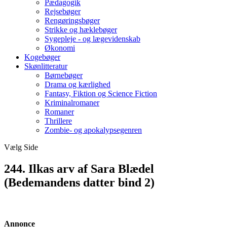
Pædagogik
Rejsebøger
Rengøringsbøger
Strikke og hæklebøger
Sygepleje - og lægevidenskab
Økonomi
Kogebøger
Skønlitteratur
Børnebøger
Drama og kærlighed
Fantasy, Fiktion og Science Fiction
Kriminalromaner
Romaner
Thrillere
Zombie- og apokalypsegenren
Vælg Side
244. Ilkas arv af Sara Blædel
(Bedemandens datter bind 2)
Annonce